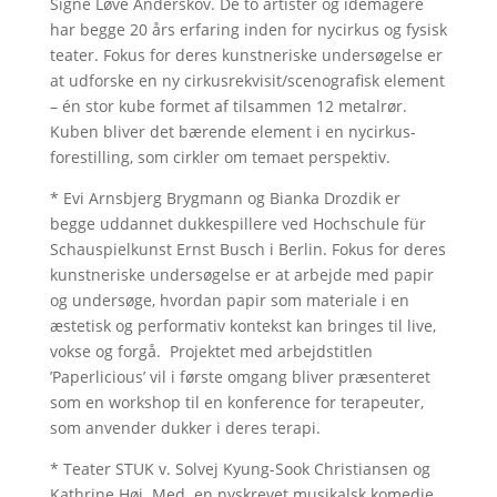
Signe Løve Anderskov. De to artister og idémagere
har begge 20 års erfaring inden for nycirkus og fysisk
teater. Fokus for deres kunstneriske undersøgelse er
at udforske en ny cirkusrekvisit/scenografisk element
– én stor kube formet af tilsammen 12 metalrør.
Kuben bliver det bærende element i en nycirkus-
forestilling, som cirkler om temaet perspektiv.
* Evi Arnsbjerg Brygmann og Bianka Drozdik er
begge uddannet dukkespillere ved Hochschule für
Schauspielkunst Ernst Busch i Berlin. Fokus for deres
kunstneriske undersøgelse er at arbejde med papir
og undersøge, hvordan papir som materiale i en
æstetisk og performativ kontekst kan bringes til live,
vokse og forgå. Projektet med arbejdstitlen
’Paperlicious’ vil i første omgang bliver præsenteret
som en workshop til en konference for terapeuter,
som anvender dukker i deres terapi.
* Teater STUK v. Solvej Kyung-Sook Christiansen og
Kathrine Høj. Med en nyskrevet musikalsk komedie,