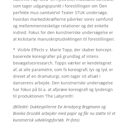
som tager udgangspunkt i forestillingen om ’Den
perfekte mus-samtale’vil Teater STUK undersøge,
hvordan markedskræfterne påvirker vores samfund
og mellemmenneskelige relationer og det enkelte
individ. Fokus for den kunstneriske undersøgelse er
at kickstarte manuskriptudviklingen til forestillingen.
* Visible Effects v. Marie Topp, der skaber koncept-
baserede koreografier på grundlag af intens
bevægelsesresearch. Topps værker er kendetegnet
af, at alle parametre, som fx koreografi, lys og lyd, er
drevet af en dramaturgi, som tager sit afsæt i
danserens arbejde. Den kunstneriske undersøgelse
har fokus på bl.a. at afprøve koreografi og lysdesign
til produktionen ’The Labyrinth’.
(Billedet: Dukkespillerne Evi Arnsbjerg Brygmann og
Bianka Drozdik arbejder med papir og får nu støtte til et
kunstnerisk udviklingsforløb. Pr-foto)