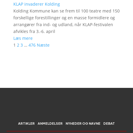
KLAP invaderer Kolding
Kolding Kommune kan se frem til 100 teatre med 150
forskellige forestillinger og en masse formidlere og
arrangører fra ind- og udland, når KLAP-festivalen
afvikles fra 3.-6. april
Læs mere
1
2
3
…
476
Næste
ARTIKLER
ANMELDELSER
NYHEDER OG NAVNE
DEBAT