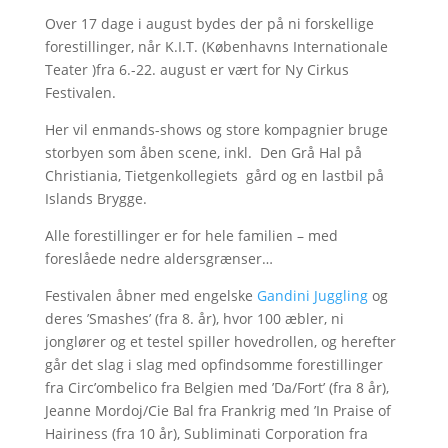
Over 17 dage i august bydes der på ni forskellige
forestillinger, når K.I.T. (Københavns Internationale
Teater )fra 6.-22. august er vært for Ny Cirkus
Festivalen.
Her vil enmands-shows og store kompagnier bruge
storbyen som åben scene, inkl. Den Grå Hal på
Christiania, Tietgenkollegiets gård og en lastbil på
Islands Brygge.
Alle forestillinger er for hele familien – med
foreslåede nedre aldersgrænser…
Festivalen åbner med engelske
Gandini Juggling
og
deres ’Smashes’ (fra 8. år), hvor 100 æbler, ni
jonglører og et testel spiller hovedrollen, og herefter
går det slag i slag med opfindsomme forestillinger
fra Circ’ombelico fra Belgien med ’Da/Fort’ (fra 8 år),
Jeanne Mordoj/Cie Bal fra Frankrig med ’In Praise of
Hairiness (fra 10 år), Subliminati Corporation fra