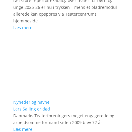
Det store repertoirekatalog over teater for børn og
unge 2025-26 er nu i trykken – mens et bladremodul
allerede kan opspores via Teatercentrums
hjemmeside
Læs mere
Nyheder og navne
Lars Salling er død
Danmarks Teaterforeningers meget engagerede og
arbejdsomme formand siden 2009 blev 72 år
Læs mere