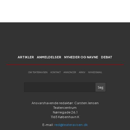
ARTIKLER
ANMELDELSER
NYHEDER OG NAVNE
DEBAT
OM TEATERAVISEN
KONTAKT
ANNONCER
ARKIV
NYHEDSMAIL
Ansvarshavende redaktør: Carsten Jensen
Teatercentrum
Nørregade 26,1
1165 København K
E-mail:
red@teateravisen.dk