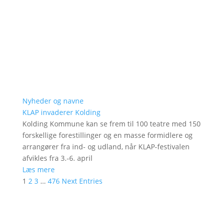
Nyheder og navne
KLAP invaderer Kolding
Kolding Kommune kan se frem til 100 teatre med 150
forskellige forestillinger og en masse formidlere og
arrangører fra ind- og udland, når KLAP-festivalen
afvikles fra 3.-6. april
Læs mere
1
2
3
…
476
Next Entries