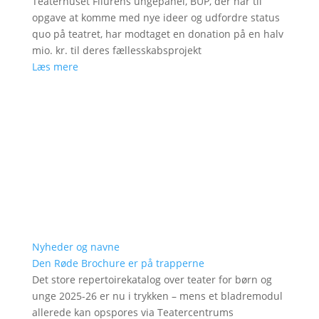
Teaterhuset Filurens ungepanel, BUP, der har til
opgave at komme med nye ideer og udfordre status
quo på teatret, har modtaget en donation på en halv
mio. kr. til deres fællesskabsprojekt
Læs mere
Nyheder og navne
Den Røde Brochure er på trapperne
Det store repertoirekatalog over teater for børn og
unge 2025-26 er nu i trykken – mens et bladremodul
allerede kan opspores via Teatercentrums