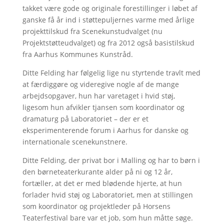
takket være gode og originale forestillinger i løbet af
ganske få år ind i støttepuljernes varme med årlige
projekttilskud fra Scenekunstudvalget (nu
Projektstøtteudvalget) og fra 2012 også basistilskud
fra Aarhus Kommunes Kunstråd.
Ditte Felding har følgelig lige nu styrtende travlt med
at færdiggøre og videregive nogle af de mange
arbejdsopgaver, hun har varetaget i hvid støj,
ligesom hun afvikler tjansen som koordinator og
dramaturg på Laboratoriet – der er et
eksperimenterende forum i Aarhus for danske og
internationale scenekunstnere.
Ditte Felding, der privat bor i Malling og har to børn i
den børneteaterkurante alder på ni og 12 år,
fortæller, at det er med blødende hjerte, at hun
forlader hvid støj og Laboratoriet, men at stillingen
som koordinator og projektleder på Horsens
Teaterfestival bare var et job, som hun måtte søge.