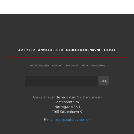
ARTIKLER
ANMELDELSER
NYHEDER OG NAVNE
DEBAT
OM TEATERAVISEN
KONTAKT
ANNONCER
ARKIV
NYHEDSMAIL
Ansvarshavende redaktør: Carsten Jensen
Teatercentrum
Nørregade 26,1
1165 København K
E-mail:
red@teateravisen.dk