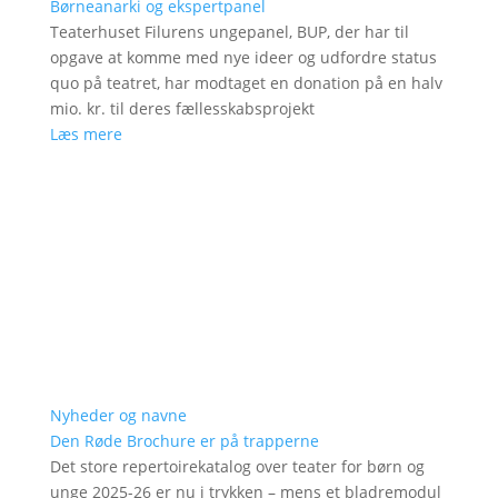
Børneanarki og ekspertpanel
Teaterhuset Filurens ungepanel, BUP, der har til
opgave at komme med nye ideer og udfordre status
quo på teatret, har modtaget en donation på en halv
mio. kr. til deres fællesskabsprojekt
Læs mere
Nyheder og navne
Den Røde Brochure er på trapperne
Det store repertoirekatalog over teater for børn og
unge 2025-26 er nu i trykken – mens et bladremodul