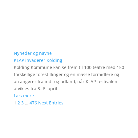
Nyheder og navne
KLAP invaderer Kolding
Kolding Kommune kan se frem til 100 teatre med 150
forskellige forestillinger og en masse formidlere og
arrangører fra ind- og udland, når KLAP-festivalen
afvikles fra 3.-6. april
Læs mere
1
2
3
…
476
Next Entries