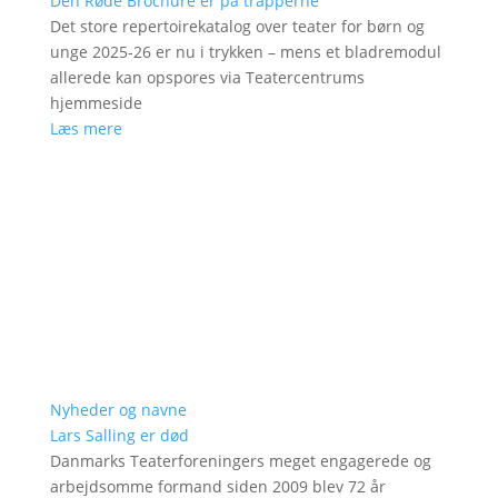
Den Røde Brochure er på trapperne
Det store repertoirekatalog over teater for børn og
unge 2025-26 er nu i trykken – mens et bladremodul
allerede kan opspores via Teatercentrums
hjemmeside
Læs mere
Nyheder og navne
Lars Salling er død
Danmarks Teaterforeningers meget engagerede og
arbejdsomme formand siden 2009 blev 72 år