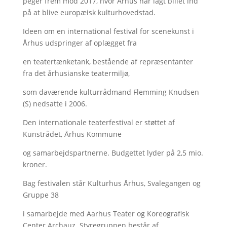
peger frem mod 2017, hvor Århus har lagt billet ind
på at blive europæisk kulturhovedstad.
Ideen om en international festival for scenekunst i
Århus udspringer af oplægget fra
en teatertænketank, bestående af repræsentanter
fra det århusianske teatermiljø,
som daværende kulturrådmand Flemming Knudsen
(S) nedsatte i 2006.
Den internationale teaterfestival er støttet af
Kunstrådet, Århus Kommune
og samarbejdspartnerne. Budgettet lyder på 2,5 mio.
kroner.
Bag festivalen står Kulturhus Århus, Svalegangen og
Gruppe 38
i samarbejde med Aarhus Teater og Koreografisk
Center Archauz. Styregruppen består af