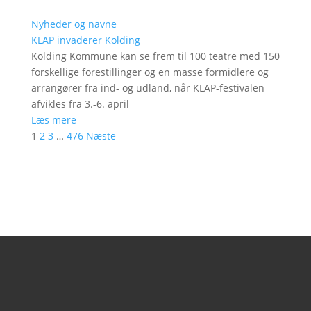
Nyheder og navne
KLAP invaderer Kolding
Kolding Kommune kan se frem til 100 teatre med 150
forskellige forestillinger og en masse formidlere og
arrangører fra ind- og udland, når KLAP-festivalen
afvikles fra 3.-6. april
Læs mere
1
2
3
…
476
Næste