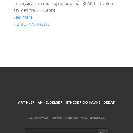
arrangører fra ind- og udland, når KLAP-festivalen
afvikles fra 3.-6. april
Læs mere
1
2
3
…
476
Næste
ARTIKLER
ANMELDELSER
NYHEDER OG NAVNE
DEBAT
OM TEATERAVISEN
KONTAKT
ANNONCER
ARKIV
NYHEDSMAIL