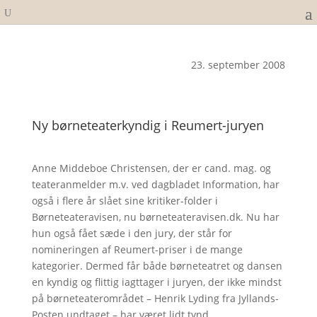
23. september 2008
Ny børneteaterkyndig i Reumert-juryen
Anne Middeboe Christensen, der er cand. mag. og
teateranmelder m.v. ved dagbladet Information, har
også i flere år slået sine kritiker-folder i
Børneteateravisen, nu børneteateravisen.dk. Nu har
hun også fået sæde i den jury, der står for
nomineringen af Reumert-priser i de mange
kategorier. Dermed får både børneteatret og dansen
en kyndig og flittig iagttager i juryen, der ikke mindst
på børneteaterområdet – Henrik Lyding fra Jyllands-
Posten undtaget – har været lidt tynd.