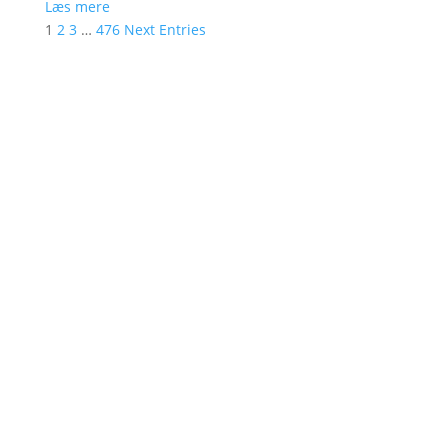
Læs mere
1
2
3
…
476
Next Entries