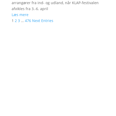
arrangører fra ind- og udland, når KLAP-festivalen
afvikles fra 3.-6. april
Læs mere
1
2
3
…
476
Next Entries