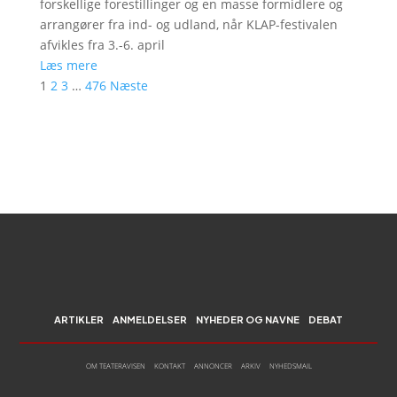
forskellige forestillinger og en masse formidlere og
arrangører fra ind- og udland, når KLAP-festivalen
afvikles fra 3.-6. april
Læs mere
1
2
3
…
476
Næste
ARTIKLER
ANMELDELSER
NYHEDER OG NAVNE
DEBAT
OM TEATERAVISEN
KONTAKT
ANNONCER
ARKIV
NYHEDSMAIL