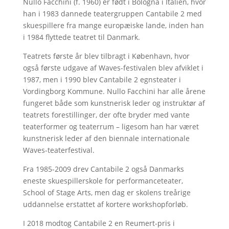
Nullo Facchini (f. 1960) er født i Bologna i Italien, hvor
han i 1983 dannede teatergruppen Cantabile 2 med
skuespillere fra mange europæiske lande, inden han
i 1984 flyttede teatret til Danmark.
Teatrets første år blev tilbragt i København, hvor
også første udgave af Waves-festivalen blev afviklet i
1987, men i 1990 blev Cantabile 2 egnsteater i
Vordingborg Kommune. Nullo Facchini har alle årene
fungeret både som kunstnerisk leder og instruktør af
teatrets forestillinger, der ofte bryder med vante
teaterformer og teaterrum – ligesom han har været
kunstnerisk leder af den biennale internationale
Waves-teaterfestival.
Fra 1985-2009 drev Cantabile 2 også Danmarks
eneste skuespillerskole for performanceteater,
School of Stage Arts, men dag er skolens treårige
uddannelse erstattet af kortere workshopforløb.
I 2018 modtog Cantabile 2 en Reumert-pris i