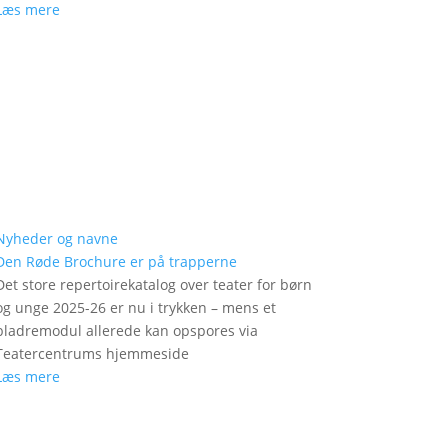
Læs mere
Nyheder og navne
Den Røde Brochure er på trapperne
Det store repertoirekatalog over teater for børn
og unge 2025-26 er nu i trykken – mens et
bladremodul allerede kan opspores via
Teatercentrums hjemmeside
Læs mere