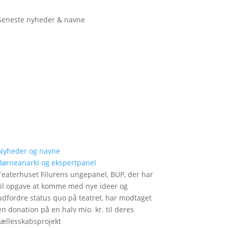
Seneste nyheder & navne
Nyheder og navne
Børneanarki og ekspertpanel
Teaterhuset Filurens ungepanel, BUP, der har
til opgave at komme med nye ideer og
udfordre status quo på teatret, har modtaget
en donation på en halv mio. kr. til deres
fællesskabsprojekt