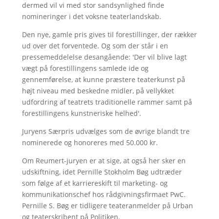
dermed vil vi med stor sandsynlighed finde
nomineringer i det voksne teaterlandskab.
Den nye, gamle pris gives til forestillinger, der rækker
ud over det forventede. Og som der står i en
pressemeddelelse desangående: 'Der vil blive lagt
vægt på forestillingens samlede ide og
gennemførelse, at kunne præstere teaterkunst på
højt niveau med beskedne midler, på vellykket
udfordring af teatrets traditionelle rammer samt på
forestillingens kunstneriske helhed'.
Juryens Særpris udvælges som de øvrige blandt tre
nominerede og honoreres med 50.000 kr.
Om Reumert-juryen er at sige, at også her sker en
udskiftning, idet Pernille Stokholm Bøg udtræder
som følge af et karriereskift til marketing- og
kommunikationschef hos rådgivningsfirmaet PwC.
Pernille S. Bøg er tidligere teateranmelder på Urban
og teaterskribent på Politiken.