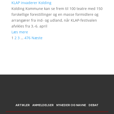
KLAP invaderer Kolding
Kolding Kommune kan se frem til 100 teatre med 150
forskellige forestillinger og en masse formidlere og
arrangører fra ind- og udland, når KLAP-festivalen
afvikles fra 3.-6. april
Læs mere
1
2
3
…
476
Næste
ARTIKLER
ANMELDELSER
NYHEDER OG NAVNE
DEBAT