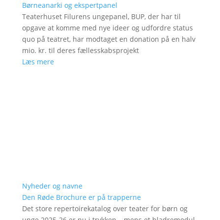
Børneanarki og ekspertpanel
Teaterhuset Filurens ungepanel, BUP, der har til
opgave at komme med nye ideer og udfordre status
quo på teatret, har modtaget en donation på en halv
mio. kr. til deres fællesskabsprojekt
Læs mere
Nyheder og navne
Den Røde Brochure er på trapperne
Det store repertoirekatalog over teater for børn og
unge 2025-26 er nu i trykken – mens et bladremodul