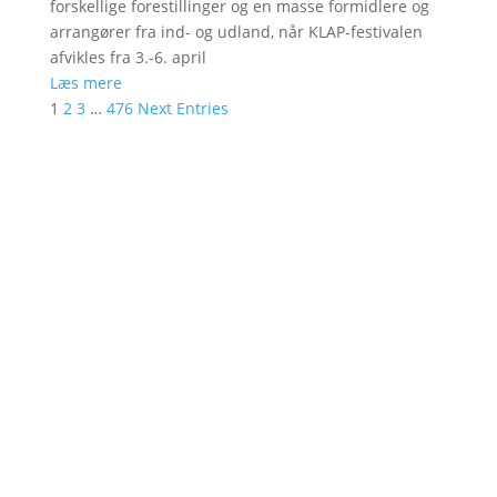
forskellige forestillinger og en masse formidlere og
arrangører fra ind- og udland, når KLAP-festivalen
afvikles fra 3.-6. april
Læs mere
1
2
3
…
476
Next Entries