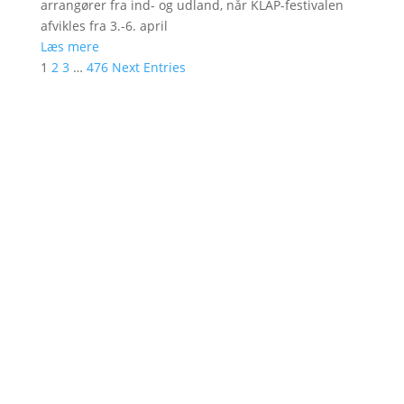
arrangører fra ind- og udland, når KLAP-festivalen
afvikles fra 3.-6. april
Læs mere
1
2
3
…
476
Next Entries