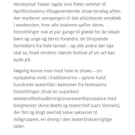
Vendsyssel Teater lagde sine flotte rammer til
Aprilfestivalens tilbagevendende show torsdag aften,
der markerer overgangen til det afsluttende amokløb
i weekenden, hvor alle teatrene spiller deres
forestillinger nok et par gange til glæde for de lokale
børn og unge og deres forældre, de tilrejsende
formidlere fra hele landet – og alle andre der lige
skal se, hvad verdens største festival af sin art kan
byde på.
Følgelig kunne man med hele to shows – en
nyskabelse midt i traditionerne – opleve halvt
hundrede teaterfolk i kostumer fra festivalens
forestillinger, tilsat en superkort
weekendfestivalåbningssnoreoverklipsseance med
borgmester (Arne Boelt) og teaterchef (Lars Sennels),
der fint og klogt overlod selve sakseriet til
målgruppen, en dreng i den teatertilskuerrigtige
lader.