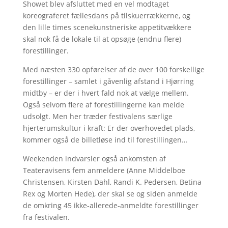
Showet blev afsluttet med en vel modtaget
koreograferet fællesdans på tilskuerrækkerne, og
den lille times scenekunstneriske appetitvækkere
skal nok få de lokale til at opsøge (endnu flere)
forestillinger.
Med næsten 330 opførelser af de over 100 forskellige
forestillinger – samlet i gåvenlig afstand i Hjørring
midtby – er der i hvert fald nok at vælge mellem.
Også selvom flere af forestillingerne kan melde
udsolgt. Men her træder festivalens særlige
hjerterumskultur i kraft: Er der overhovedet plads,
kommer også de billetløse ind til forestillingen…
Weekenden indvarsler også ankomsten af
Teateravisens fem anmeldere (Anne Middelboe
Christensen, Kirsten Dahl, Randi K. Pedersen, Betina
Rex og Morten Hede), der skal se og siden anmelde
de omkring 45 ikke-allerede-anmeldte forestillinger
fra festivalen.