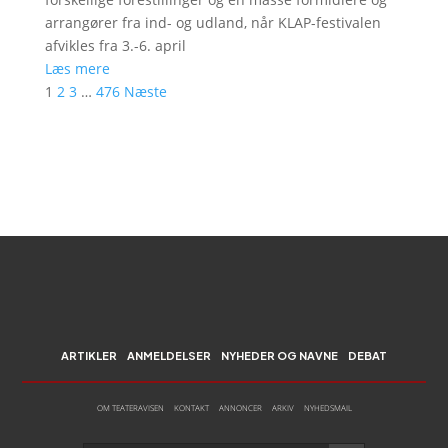
arrangører fra ind- og udland, når KLAP-festivalen
afvikles fra 3.-6. april
Læs mere
1
2
3
…
476
Næste
ARTIKLER
ANMELDELSER
NYHEDER OG NAVNE
DEBAT
OM TEATERAVISEN
KONTAKT
ANNONCER
ARKIV
NYHEDSMAIL