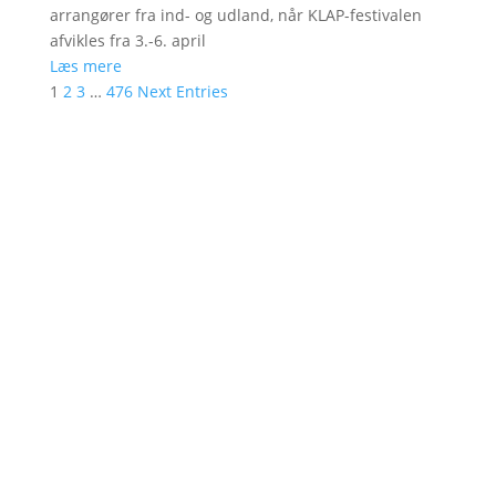
arrangører fra ind- og udland, når KLAP-festivalen
afvikles fra 3.-6. april
Læs mere
1
2
3
…
476
Next Entries