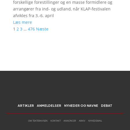
forskellige forestillinger og en masse formidlere og
arrangører fra ind- og udland, når KLAP-festivalen
afvikles fra 3.-6. april
Læs mere
1
2
3
…
476
Næste
ARTIKLER
ANMELDELSER
NYHEDER OG NAVNE
DEBAT
OM TEATERAVISEN
KONTAKT
ANNONCER
ARKIV
NYHEDSMAIL