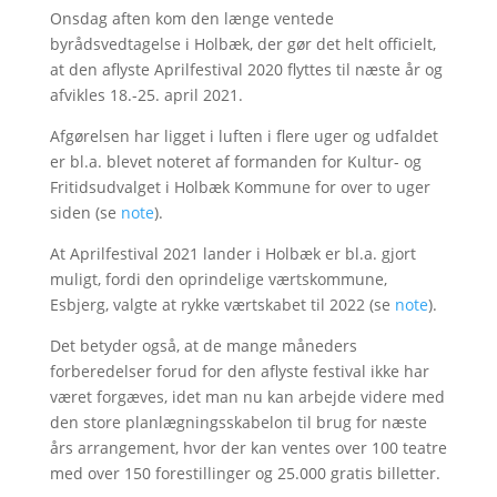
Onsdag aften kom den længe ventede
byrådsvedtagelse i Holbæk, der gør det helt officielt,
at den aflyste Aprilfestival 2020 flyttes til næste år og
afvikles 18.-25. april 2021.
Afgørelsen har ligget i luften i flere uger og udfaldet
er bl.a. blevet noteret af formanden for Kultur- og
Fritidsudvalget i Holbæk Kommune for over to uger
siden (se
note
).
At Aprilfestival 2021 lander i Holbæk er bl.a. gjort
muligt, fordi den oprindelige værtskommune,
Esbjerg, valgte at rykke værtskabet til 2022 (se
note
).
Det betyder også, at de mange måneders
forberedelser forud for den aflyste festival ikke har
været forgæves, idet man nu kan arbejde videre med
den store planlægningsskabelon til brug for næste
års arrangement, hvor der kan ventes over 100 teatre
med over 150 forestillinger og 25.000 gratis billetter.