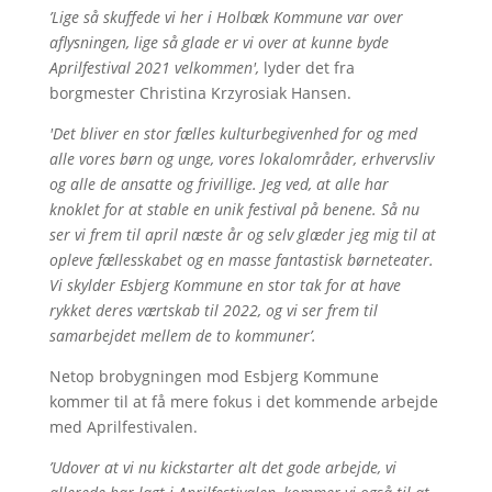
’Lige så skuffede vi her i Holbæk Kommune var over
aflysningen, lige så glade er vi over at kunne byde
Aprilfestival 2021 velkommen',
lyder det fra
borgmester Christina Krzyrosiak Hansen.
'Det bliver en stor fælles kulturbegivenhed for og med
alle vores børn og unge, vores lokalområder, erhvervsliv
og alle de ansatte og frivillige. Jeg ved, at alle har
knoklet for at stable en unik festival på benene. Så nu
ser vi frem til april næste år og selv glæder jeg mig til at
opleve fællesskabet og en masse fantastisk børneteater.
Vi skylder Esbjerg Kommune en stor tak for at have
rykket deres værtskab til 2022, og vi ser frem til
samarbejdet mellem de to kommuner’.
Netop brobygningen mod Esbjerg Kommune
kommer til at få mere fokus i det kommende arbejde
med Aprilfestivalen.
’Udover at vi nu kickstarter alt det gode arbejde, vi