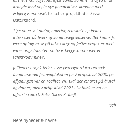
allerede har lagt i Aprilfestivalen, kommer vi også til at
arbejde med nogle nye perspektiver sammen med
Esbjerg Kommune’
, fortæller projektleder Sisse
Østergaard.
’Lige nu er vi i dialog omkring relevante og fælles
interesser på tværs af kommunegrænserne. Det kunne fx
være oplagt at se på udveksling og fælles projekter med
vores unge talenter, nu hvor begge kommuner er
talentkommun
er’.
(Billedet: Projektleder Sisse Østergaard fra Holbæk
Kommune ved festivalplakaten for Aprilfestival 2020, før
aflysningen var en realitet. Nu skal der ændres på årstal
og datoer, men Aprilfestival 2021 i Holbæk er nu en
officiel realitet. Foto: Søren K. Kløft)
(caj)
Flere nyheder & navne