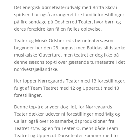
Det energisk børneteaterudvalg med Britta Skov i
spidsen har også arrangeret fire familieforestillinger
på fire søndage på Odsherred Teater, hvor børn og
deres forældre kan få en fælles oplevelse.
Teater og Musik Odsherreds børneteatersæson
begynder her den 23. august med Batidas slidstærke
musikalske ’Ouverture’, men teatret er dog ikke på
denne sæsons top-ti over gæstende turneteatre i det
nordvestsjællandske.
Her topper Nørregaards Teater med 13 forestillinger,
fulgt af Team Teatret med 12 og Uppercut med 10
forestillinger.
Denne top-tre snyder dog lidt, for Nørregaards
Teater dækker udover ni forestillinger med ’Mig og
Callas’ også over to samarbejdsproduktioner fra
Teatret st.tv. og en fra Teater O, mens både Team
Teatret og Uppercut Danseteater kommer med to