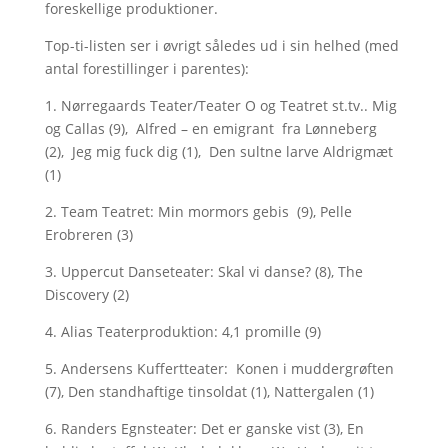
foreskellige produktioner.
Top-ti-listen ser i øvrigt således ud i sin helhed (med
antal forestillinger i parentes):
1. Nørregaards Teater/Teater O og Teatret st.tv.. Mig
og Callas (9), Alfred – en emigrant fra Lønneberg
(2), Jeg mig fuck dig (1), Den sultne larve Aldrigmæt
(1)
2. Team Teatret: Min mormors gebis (9), Pelle
Erobreren (3)
3. Uppercut Danseteater: Skal vi danse? (8), The
Discovery (2)
4. Alias Teaterproduktion: 4,1 promille (9)
5. Andersens Kuffertteater: Konen i muddergrøften
(7), Den standhaftige tinsoldat (1), Nattergalen (1)
6. Randers Egnsteater: Det er ganske vist (3), En