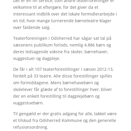
Det er en fin service, som andre teaterforeninger er
velkomne til at eftergøre, for det giver da et
interessant indblik over det lokale formidlerarbejde i
en tid, hvor mange turnerende børneteatre klager
over faldende salg.
Teaterforeningen i Odsherred har sågar sat tal på
sæsonens publikum forlods, nemlig 4.886 børn og
deres ledsagende voksne fra skoler, børnehaver,
vuggestuer og dagpleje.
De får i alt 107 teaterforestillinger i sæson 2012-13,
fordelt på 33 teatre. Alle disse forestillinger spilles
om formiddagene. Mens børnehavebørn og
skolelever får glæde af to forestillinger hver, bliver
der en enkelt forestilling til dagplejebørn og
vuggestuebørn.
Til gengæld er der gratis adgang for alle, takket være
et tilskud fra Odsherred Kommune og den generelle
refusionsordning.