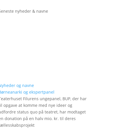
Seneste nyheder & navne
Nyheder og navne
Børneanarki og ekspertpanel
Teaterhuset Filurens ungepanel, BUP, der har
til opgave at komme med nye ideer og
udfordre status quo på teatret, har modtaget
en donation på en halv mio. kr. til deres
fællesskabsprojekt