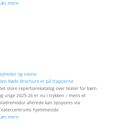
Læs mere
Nyheder og navne
Den Røde Brochure er på trapperne
Det store repertoirekatalog over teater for børn
og unge 2025-26 er nu i trykken – mens et
bladremodul allerede kan opspores via
Teatercentrums hjemmeside
Læs mere