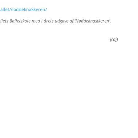
ballet/noddeknakkeren/
Ballets Balletskole med i årets udgave af 'Nøddeknækkeren'.
(caj)