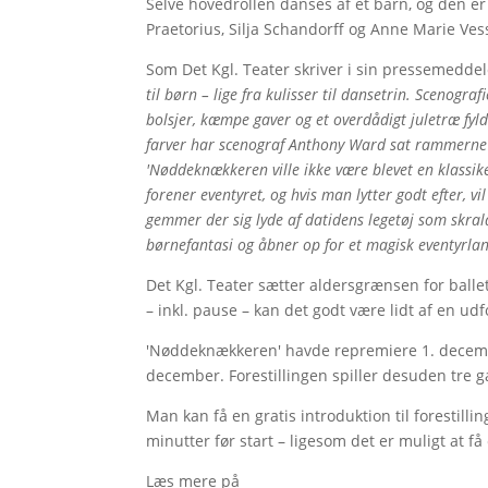
Selve hovedrollen danses af et barn, og den er 
Praetorius, Silja Schandorff og Anne Marie Ves
Som Det Kgl. Teater skriver i sin pressemeddel
til børn – lige fra kulisser til dansetrin. Scenog
bolsjer, kæmpe gaver og et overdådigt juletræ fy
farver har scenograf Anthony Ward sat rammerne 
'Nøddeknækkeren ville ikke være blevet en klassik
forener eventyret, og hvis man lytter godt efter, 
gemmer der sig lyde af datidens legetøj som skra
børnefantasi og åbner op for et magisk eventyrlan
Det Kgl. Teater sætter aldersgrænsen for ballet
– inkl. pause – kan det godt være lidt af en ud
'Nøddeknækkeren' havde repremiere 1. decembe
december. Forestillingen spiller desuden tre 
Man kan få en gratis introduktion til forestil
minutter før start – ligesom det er muligt at f
Læs mere på