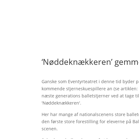
‘Nøddeknækkeren’ gemme
Ganske som Eventyrteatret i denne tid byder på
kommende stjerneskuespillere an (se artiklen
næste generations balletstjerner ved at tage t
'Nøddeknækkeren'.
Her har mange af nationalscenens store ballet
den første store forestilling for eleverne på Bal
scenen.