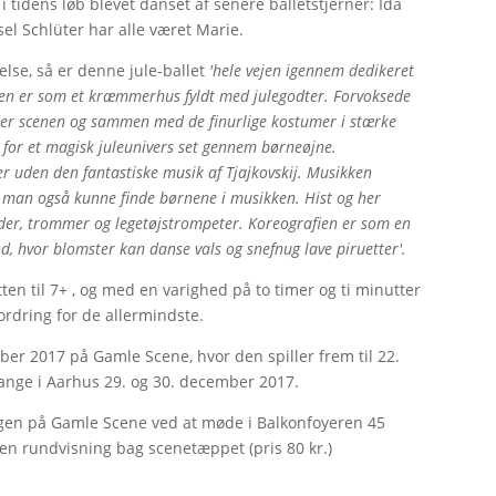
i tidens løb blevet danset af senere balletstjerner: Ida
sel Schlüter har alle været Marie.
else, så er denne jule-ballet
'hele vejen igennem dedikeret
rafien er som et kræmmerhus fyldt med julegodter. Forvoksede
lder scenen og sammen med de finurlige kostumer i stærke
for et magisk juleunivers set gennem børneøjne.
er uden den fantastiske musik af Tjajkovskij. Musikken
vil man også kunne finde børnene i musikken. Hist og her
lder, trommer og legetøjstrompeter. Koreografien er som en
d, hvor blomster kan danse vals og snefnug lave piruetter'.
ten til 7+ , og med en varighed på to timer og ti minutter
fordring for de allermindste.
r 2017 på Gamle Scene, hvor den spiller frem til 22.
gange i Aarhus 29. og 30. december 2017.
lingen på Gamle Scene ved at møde i Balkonfoyeren 45
å en rundvisning bag scenetæppet (pris 80 kr.)