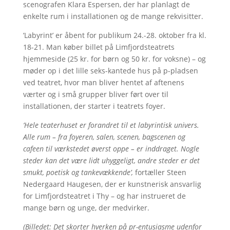
scenografen Klara Espersen, der har planlagt de
enkelte rum i installationen og de mange rekvisitter.
’Labyrint’ er åbent for publikum 24.-28. oktober fra kl.
18-21. Man køber billet på Limfjordsteatrets
hjemmeside (25 kr. for børn og 50 kr. for voksne) – og
møder op i det lille seks-kantede hus på p-pladsen
ved teatret, hvor man bliver hentet af aftenens
værter og i små grupper bliver ført over til
installationen, der starter i teatrets foyer.
’Hele teaterhuset er forandret til et labyrintisk univers.
Alle rum – fra foyeren, salen, scenen, bagscenen og
cafeen til værkstedet øverst oppe – er inddraget. Nogle
steder kan det være lidt uhyggeligt, andre steder er det
smukt, poetisk og tankevækkende’,
fortæller Steen
Nedergaard Haugesen, der er kunstnerisk ansvarlig
for Limfjordsteatret i Thy – og har instrueret de
mange børn og unge, der medvirker.
(Billedet: Det skorter hverken på pr-entusiasme udenfor