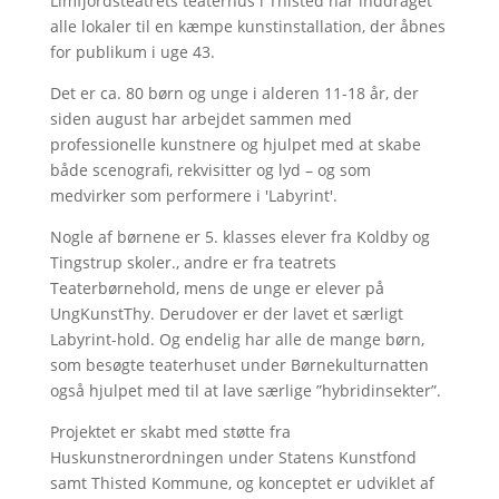
Limfjordsteatrets teaterhus i Thisted har inddraget
alle lokaler til en kæmpe kunstinstallation, der åbnes
for publikum i uge 43.
Det er ca. 80 børn og unge i alderen 11-18 år, der
siden august har arbejdet sammen med
professionelle kunstnere og hjulpet med at skabe
både scenografi, rekvisitter og lyd – og som
medvirker som performere i 'Labyrint'.
Nogle af børnene er 5. klasses elever fra Koldby og
Tingstrup skoler., andre er fra teatrets
Teaterbørnehold, mens de unge er elever på
UngKunstThy. Derudover er der lavet et særligt
Labyrint-hold. Og endelig har alle de mange børn,
som besøgte teaterhuset under Børnekulturnatten
også hjulpet med til at lave særlige ”hybridinsekter”.
Projektet er skabt med støtte fra
Huskunstnerordningen under Statens Kunstfond
samt Thisted Kommune, og konceptet er udviklet af