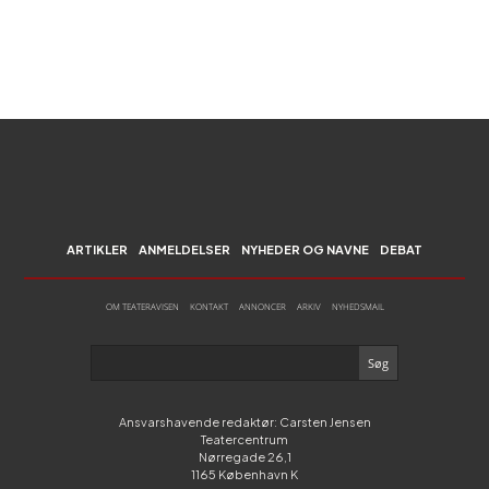
ARTIKLER
ANMELDELSER
NYHEDER OG NAVNE
DEBAT
OM TEATERAVISEN
KONTAKT
ANNONCER
ARKIV
NYHEDSMAIL
Ansvarshavende redaktør: Carsten Jensen
Teatercentrum
Nørregade 26,1
1165 København K