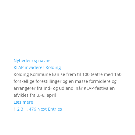
Nyheder og navne
KLAP invaderer Kolding
Kolding Kommune kan se frem til 100 teatre med 150
forskellige forestillinger og en masse formidlere og
arrangører fra ind- og udland, når KLAP-festivalen
afvikles fra 3.-6. april
Læs mere
1
2
3
…
476
Next Entries