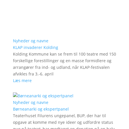
Nyheder og navne
KLAP invaderer Kolding
Kolding Kommune kan se frem til 100 teatre med 150
forskellige forestillinger og en masse formidlere og
arrangører fra ind- og udland, når KLAP-festivalen
afvikles fra 3.-6. april
Læs mere
Nyheder og navne
Børneanarki og ekspertpanel
Teaterhuset Filurens ungepanel, BUP, der har til
opgave at komme med nye ideer og udfordre status
quo på teatret, har modtaget en donation på en halv