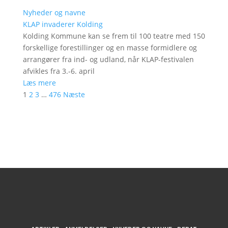
Nyheder og navne
KLAP invaderer Kolding
Kolding Kommune kan se frem til 100 teatre med 150
forskellige forestillinger og en masse formidlere og
arrangører fra ind- og udland, når KLAP-festivalen
afvikles fra 3.-6. april
Læs mere
1
2
3
…
476
Næste