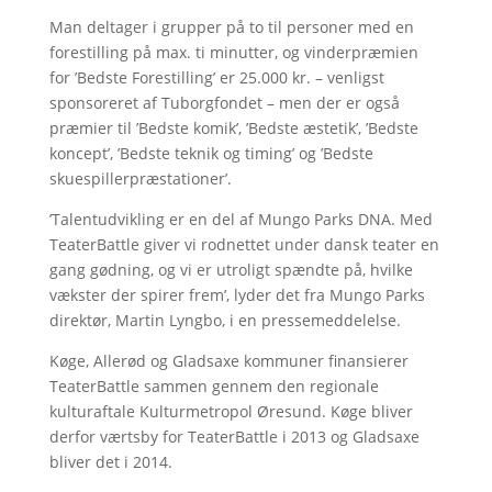
Man deltager i grupper på to til personer med en
forestilling på max. ti minutter, og vinderpræmien
for ’Bedste Forestilling’ er 25.000 kr. – venligst
sponsoreret af Tuborgfondet – men der er også
præmier til ’Bedste komik’, ’Bedste æstetik’, ’Bedste
koncept’, ’Bedste teknik og timing’ og ’Bedste
skuespillerpræstationer’.
’Talentudvikling er en del af Mungo Parks DNA. Med
TeaterBattle giver vi rodnettet under dansk teater en
gang gødning, og vi er utroligt spændte på, hvilke
vækster der spirer frem’, lyder det fra Mungo Parks
direktør, Martin Lyngbo, i en pressemeddelelse.
Køge, Allerød og Gladsaxe kommuner finansierer
TeaterBattle sammen gennem den regionale
kulturaftale Kulturmetropol Øresund. Køge bliver
derfor værtsby for TeaterBattle i 2013 og Gladsaxe
bliver det i 2014.