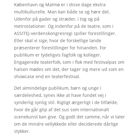
København og Malmø er i disse dage ekstra
multikulturelle. Man kan både se og høre det.
Udenfor på gader og stræder, i tog og på
metrostationer. Og indenfor på de teatre, som i
ASSITEJ-verdenskongresregi spiller forestillinger.
Eller skal vi sige, hvor de forskellige lande
præsenterer forestillinger for hinanden. For
publikum er tydeligvis fagfolk og kolleger.
Engagerede teaterfolk, som i flok med festivalpas om
halsen mødes om det, der tager sig mere ud som en
showcase end en teaterfestival.
Det almindelige publikum, børn og unge i
særdeleshed, synes ikke at have fundet vej i
synderlig synlig stil. Rigtigt ærgerligt i de tilfælde,
hvor de går glip af det sus som internationalt
scenekunst kan give. Og godt det samme, når vi taler
om de mindre vellykkede eller deciderede dårlige
stykker.