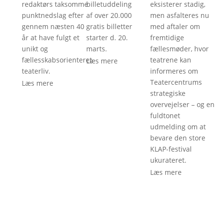
redaktørs taksomme
billetuddeling
eksisterer stadig,
punktnedslag efter
af over 20.000
men asfalteres nu
gennem næsten 40
gratis billetter
med aftaler om
år at have fulgt et
starter d. 20.
fremtidige
unikt og
marts.
fællesmøder, hvor
fællesskabsorienteret
teatrene kan
Læs mere
teaterliv.
informeres om
Teatercentrums
Læs mere
strategiske
overvejelser – og en
fuldtonet
udmelding om at
bevare den store
KLAP-festival
ukurateret.
Læs mere