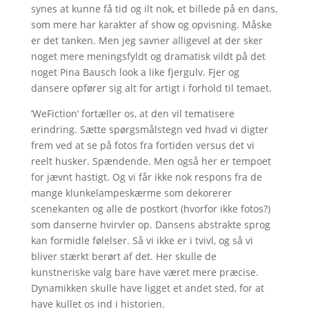
synes at kunne få tid og ilt nok, et billede på en dans,
som mere har karakter af show og opvisning. Måske
er det tanken. Men jeg savner alligevel at der sker
noget mere meningsfyldt og dramatisk vildt på det
noget Pina Bausch look a like fjergulv. Fjer og
dansere opfører sig alt for artigt i forhold til temaet.
’WeFiction’ fortæller os, at den vil tematisere
erindring. Sætte spørgsmålstegn ved hvad vi digter
frem ved at se på fotos fra fortiden versus det vi
reelt husker. Spændende. Men også her er tempoet
for jævnt hastigt. Og vi får ikke nok respons fra de
mange klunkelampeskærme som dekorerer
scenekanten og alle de postkort (hvorfor ikke fotos?)
som danserne hvirvler op. Dansens abstrakte sprog
kan formidle følelser. Så vi ikke er i tvivl, og så vi
bliver stærkt berørt af det. Her skulle de
kunstneriske valg bare have været mere præcise.
Dynamikken skulle have ligget et andet sted, for at
have kullet os ind i historien.