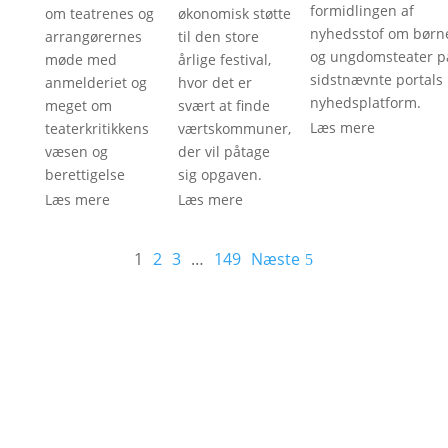
formidlingen af
om teatrenes og
økonomisk støtte
nyhedsstof om børn
arrangørernes
til den store
og ungdomsteater p
møde med
årlige festival,
sidstnævnte portals
anmelderiet og
hvor det er
nyhedsplatform.
meget om
svært at finde
Læs mere
teaterkritikkens
værtskommuner,
væsen og
der vil påtage
berettigelse
sig opgaven.
Læs mere
Læs mere
1
2
3
…
149
Næste