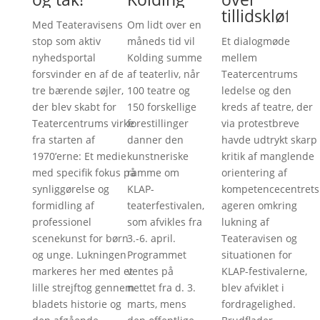
tillidskløften
Med Teateravisens
Om lidt over en
stop som aktiv
måneds tid vil
Et dialogmøde
nyhedsportal
Kolding summe
mellem
forsvinder en af de
af teaterliv, når
Teatercentrums
tre bærende søjler,
100 teatre og
ledelse og den
der blev skabt for
150 forskellige
kreds af teatre, der
Teatercentrums virke
forestillinger
via protestbreve
fra starten af
danner den
havde udtrykt skarp
1970’erne: Et medie
kunstneriske
kritik af manglende
med specifik fokus på
ramme om
orientering af
synliggørelse og
KLAP-
kompetencecentrets
formidling af
teaterfestivalen,
ageren omkring
professionel
som afvikles fra
lukning af
scenekunst for børn
3.-6. april.
Teateravisen og
og unge. Lukningen
Programmet
situationen for
markeres her med et
ventes på
KLAP-festivalerne,
lille strejftog gennem
nettet fra d. 3.
blev afviklet i
bladets historie og
marts, mens
fordragelighed.