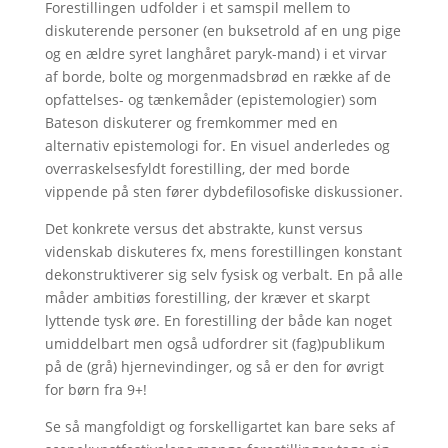
Forestillingen udfolder i et samspil mellem to
diskuterende personer (en buksetrold af en ung pige
og en ældre syret langhåret paryk-mand) i et virvar
af borde, bolte og morgenmadsbrød en række af de
opfattelses- og tænkemåder (epistemologier) som
Bateson diskuterer og fremkommer med en
alternativ epistemologi for. En visuel anderledes og
overraskelsesfyldt forestilling, der med borde
vippende på sten fører dybdefilosofiske diskussioner.
Det konkrete versus det abstrakte, kunst versus
videnskab diskuteres fx, mens forestillingen konstant
dekonstruktiverer sig selv fysisk og verbalt. En på alle
måder ambitiøs forestilling, der kræver et skarpt
lyttende tysk øre. En forestilling der både kan noget
umiddelbart men også udfordrer sit (fag)publikum
på de (grå) hjernevindinger, og så er den for øvrigt
for børn fra 9+!
Se så mangfoldigt og forskelligartet kan bare seks af