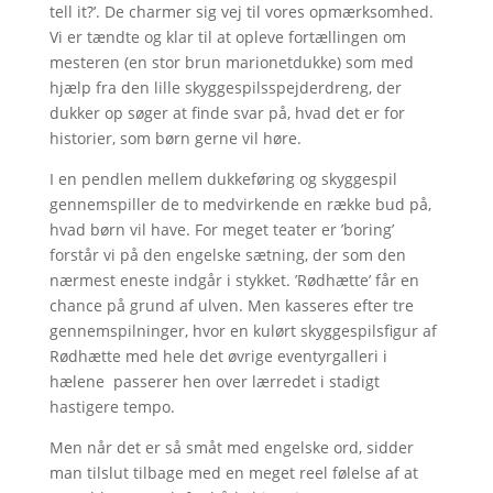
tell it?’. De charmer sig vej til vores opmærksomhed.
Vi er tændte og klar til at opleve fortællingen om
mesteren (en stor brun marionetdukke) som med
hjælp fra den lille skyggespilsspejderdreng, der
dukker op søger at finde svar på, hvad det er for
historier, som børn gerne vil høre.
I en pendlen mellem dukkeføring og skyggespil
gennemspiller de to medvirkende en række bud på,
hvad børn vil have. For meget teater er ’boring’
forstår vi på den engelske sætning, der som den
nærmest eneste indgår i stykket. ’Rødhætte’ får en
chance på grund af ulven. Men kasseres efter tre
gennemspilninger, hvor en kulørt skyggespilsfigur af
Rødhætte med hele det øvrige eventyrgalleri i
hælene passerer hen over lærredet i stadigt
hastigere tempo.
Men når det er så småt med engelske ord, sidder
man tilslut tilbage med en meget reel følelse af at