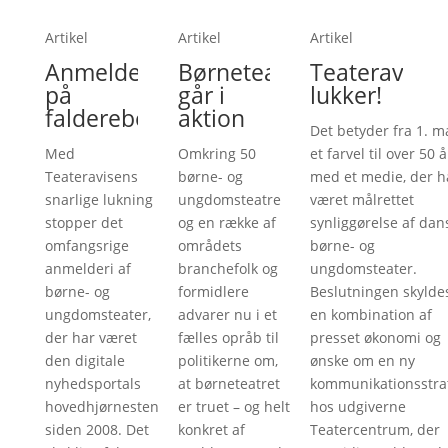
Artikel
Artikel
Artikel
Anmelderi
Børneteatre
Teateravise
på
går i
lukker!
falderebet
aktion
Det betyder fra 1. m
Med
Omkring 50
et farvel til over 50 å
Teateravisens
børne- og
med et medie, der h
snarlige lukning
ungdomsteatre
været målrettet
stopper det
og en række af
synliggørelse af dan
omfangsrige
områdets
børne- og
anmelderi af
branchefolk og
ungdomsteater.
børne- og
formidlere
Beslutningen skylde
ungdomsteater,
advarer nu i et
en kombination af
der har været
fælles opråb til
presset økonomi og
den digitale
politikerne om,
ønske om en ny
nyhedsportals
at børneteatret
kommunikationsstra
hovedhjørnesten
er truet – og helt
hos udgiverne
siden 2008. Det
konkret af
Teatercentrum, der