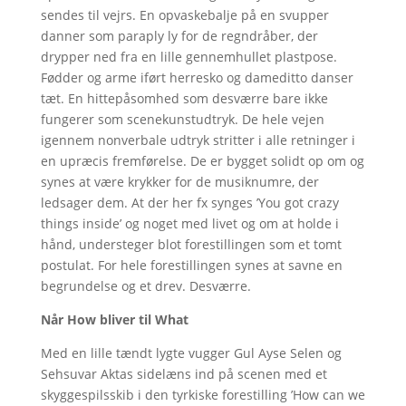
sendes til vejrs. En opvaskebalje på en svupper
danner som paraply ly for de regndråber, der
drypper ned fra en lille gennemhullet plastpose.
Fødder og arme iført herresko og dameditto danser
tæt. En hittepåsomhed som desværre bare ikke
fungerer som scenekunstudtryk. De hele vejen
igennem nonverbale udtryk stritter i alle retninger i
en upræcis fremførelse. De er bygget solidt op om og
synes at være krykker for de musiknumre, der
ledsager dem. At der her fx synges ’You got crazy
things inside’ og noget med livet og om at holde i
hånd, understeger blot forestillingen som et tomt
postulat. For hele forestillingen synes at savne en
begrundelse og et drev. Desværre.
Når How bliver til What
Med en lille tændt lygte vugger Gul Ayse Selen og
Sehsuvar Aktas sidelæns ind på scenen med et
skyggespilsskib i den tyrkiske forestilling ’How can we