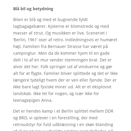
Blå bil og betydning
Bilen er blå og med et bugnende fyldt
tagbagagebærer. Kjolerne er blomstrede og med
masser af strut. Og musikken er live. Sceneriet i
’Berlin, 1961’ oser af retro. Indledningsvis er humøret
højt. Familien fra Bernauer Strasse har været på
campingtur. Men da de kommer hjem til en gade
delt i to af en mur vender stemningen brat. Det er
alvor det her. Folk springer ud af vinduerne og gør
alt for at flygte. Familier bliver splittede og det er ikke
længere tydeligt hvem der er ven eller fjende. Der er
ikke bare lagt fysiske miner ud. Alt er et eksplosivt
landskab. Ikke let for nogen, og især ikke for
teenagepigen Anna.
Det er hendes kamp i et Berlin splittet mellem DDR
og BRD, vi oplever i en forestilling, der med
retroudstyr for fuld udblæsning i en skøn blanding