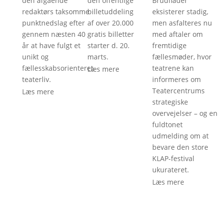
den afgående
den offentlige
Brudflader
redaktørs taksomme
billetuddeling
eksisterer stadig,
punktnedslag efter
af over 20.000
men asfalteres nu
gennem næsten 40
gratis billetter
med aftaler om
år at have fulgt et
starter d. 20.
fremtidige
unikt og
marts.
fællesmøder, hvor
fællesskabsorienteret
teatrene kan
Læs mere
teaterliv.
informeres om
Teatercentrums
Læs mere
strategiske
overvejelser – og en
fuldtonet
udmelding om at
bevare den store
KLAP-festival
ukurateret.
Læs mere