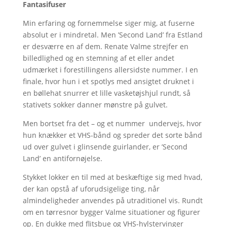
Fantasifuser
Min erfaring og fornemmelse siger mig, at fuserne
absolut er i mindretal. Men ’Second Land’ fra Estland
er desværre en af dem. Renate Valme strejfer en
billedlighed og en stemning af et eller andet
udmærket i forestillingens allersidste nummer. I en
finale, hvor hun i et spotlys med ansigtet druknet i
en bøllehat snurrer et lille vasketøjshjul rundt, så
stativets sokker danner mønstre på gulvet.
Men bortset fra det – og et nummer undervejs, hvor
hun knækker et VHS-bånd og spreder det sorte bånd
ud over gulvet i glinsende guirlander, er ’Second
Land’ en antifornøjelse.
Stykket lokker en til med at beskæftige sig med hvad,
der kan opstå af uforudsigelige ting, når
almindeligheder anvendes på utraditionel vis. Rundt
om en tørresnor bygger Valme situationer og figurer
op. En dukke med flitsbue og VHS-hylstervinger