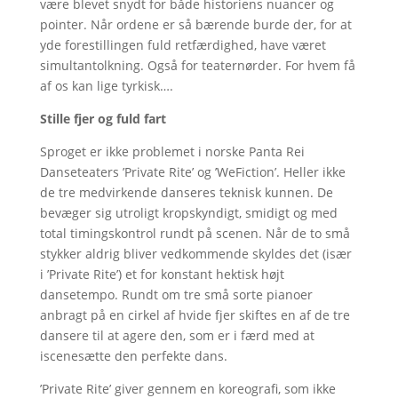
være blevet snydt for både historiens nuancer og
pointer. Når ordene er så bærende burde der, for at
yde forestillingen fuld retfærdighed, have været
simultantolkning. Også for teaternørder. For hvem få
af os kan lige tyrkisk….
Stille fjer og fuld fart
Sproget er ikke problemet i norske Panta Rei
Danseteaters ’Private Rite’ og ’WeFiction’. Heller ikke
de tre medvirkende danseres teknisk kunnen. De
bevæger sig utroligt kropskyndigt, smidigt og med
total timingskontrol rundt på scenen. Når de to små
stykker aldrig bliver vedkommende skyldes det (især
i ’Private Rite’) et for konstant hektisk højt
dansetempo. Rundt om tre små sorte pianoer
anbragt på en cirkel af hvide fjer skiftes en af de tre
dansere til at agere den, som er i færd med at
iscenesætte den perfekte dans.
’Private Rite’ giver gennem en koreografi, som ikke