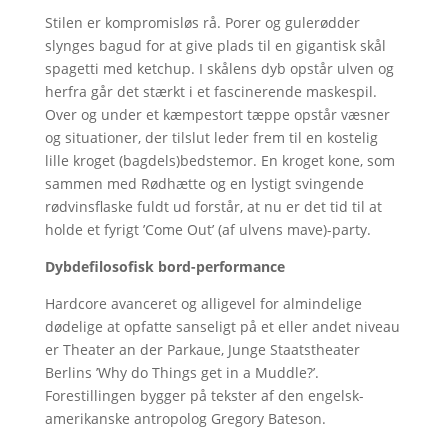
Stilen er kompromisløs rå. Porer og gulerødder
slynges bagud for at give plads til en gigantisk skål
spagetti med ketchup. I skålens dyb opstår ulven og
herfra går det stærkt i et fascinerende maskespil.
Over og under et kæmpestort tæppe opstår væsner
og situationer, der tilslut leder frem til en kostelig
lille kroget (bagdels)bedstemor. En kroget kone, som
sammen med Rødhætte og en lystigt svingende
rødvinsflaske fuldt ud forstår, at nu er det tid til at
holde et fyrigt ’Come Out’ (af ulvens mave)-party.
Dybdefilosofisk bord-performance
Hardcore avanceret og alligevel for almindelige
dødelige at opfatte sanseligt på et eller andet niveau
er Theater an der Parkaue, Junge Staatstheater
Berlins ’Why do Things get in a Muddle?’.
Forestillingen bygger på tekster af den engelsk-
amerikanske antropolog Gregory Bateson.