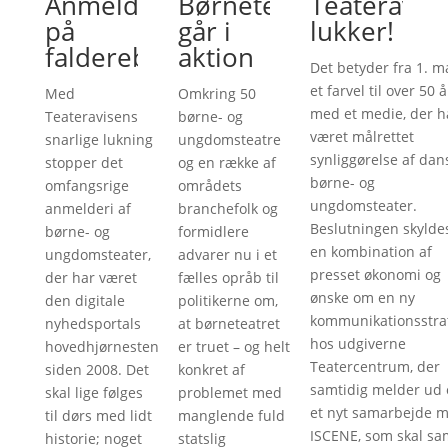
Anmelderi
Børneteatre
Teateravis
på
går i
lukker!
falderebet
aktion
Det betyder fra 1. m
et farvel til over 50 å
Med
Omkring 50
med et medie, der h
Teateravisens
børne- og
været målrettet
snarlige lukning
ungdomsteatre
synliggørelse af dan
stopper det
og en række af
børne- og
omfangsrige
områdets
ungdomsteater.
anmelderi af
branchefolk og
Beslutningen skylde
børne- og
formidlere
en kombination af
ungdomsteater,
advarer nu i et
presset økonomi og
der har været
fælles opråb til
ønske om en ny
den digitale
politikerne om,
kommunikationsstra
nyhedsportals
at børneteatret
hos udgiverne
hovedhjørnesten
er truet – og helt
Teatercentrum, der
siden 2008. Det
konkret af
samtidig melder ud
skal lige følges
problemet med
et nyt samarbejde 
til dørs med lidt
manglende fuld
ISCENE, som skal sa
historie; noget
statslig