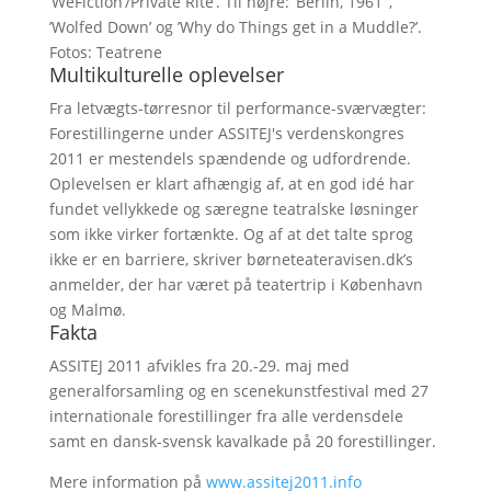
’WeFiction’/Private Rite’. Til højre: ’Berlin, 1961’ ,
’Wolfed Down’ og ’Why do Things get in a Muddle?’.
Fotos: Teatrene
Multikulturelle oplevelser
Fra letvægts-tørresnor til performance-sværvægter:
Forestillingerne under ASSITEJ's verdenskongres
2011 er mestendels spændende og udfordrende.
Oplevelsen er klart afhængig af, at en god idé har
fundet vellykkede og særegne teatralske løsninger
som ikke virker fortænkte. Og af at det talte sprog
ikke er en barriere, skriver børneteateravisen.dk’s
anmelder, der har været på teatertrip i København
og Malmø.
Fakta
ASSITEJ 2011 afvikles fra 20.-29. maj med
generalforsamling og en scenekunstfestival med 27
internationale forestillinger fra alle verdensdele
samt en dansk-svensk kavalkade på 20 forestillinger.
Mere information på
www.assitej2011.info