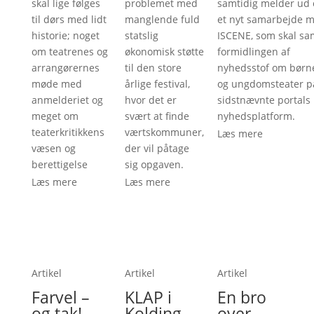
skal lige følges
problemet med
samtidig melder ud
til dørs med lidt
manglende fuld
et nyt samarbejde 
historie; noget
statslig
ISCENE, som skal sa
om teatrenes og
økonomisk støtte
formidlingen af
arrangørernes
til den store
nyhedsstof om børn
møde med
årlige festival,
og ungdomsteater p
anmelderiet og
hvor det er
sidstnævnte portals
meget om
svært at finde
nyhedsplatform.
teaterkritikkens
værtskommuner,
Læs mere
væsen og
der vil påtage
berettigelse
sig opgaven.
Læs mere
Læs mere
Artikel
Artikel
Artikel
Farvel –
KLAP i
En bro
og tak!
Kolding
over