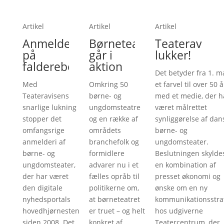
Artikel
Artikel
Artikel
Anmelderi
Børneteatre
Teateravise
på
går i
lukker!
falderebet
aktion
Det betyder fra 1. m
Med
Omkring 50
et farvel til over 50 å
Teateravisens
børne- og
med et medie, der h
snarlige lukning
ungdomsteatre
været målrettet
stopper det
og en række af
synliggørelse af dan
omfangsrige
områdets
børne- og
anmelderi af
branchefolk og
ungdomsteater.
børne- og
formidlere
Beslutningen skylde
ungdomsteater,
advarer nu i et
en kombination af
der har været
fælles opråb til
presset økonomi og
den digitale
politikerne om,
ønske om en ny
nyhedsportals
at børneteatret
kommunikationsstra
hovedhjørnesten
er truet – og helt
hos udgiverne
siden 2008. Det
konkret af
Teatercentrum, der