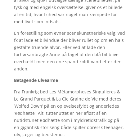
af alvor og sjov i udvalgte særlige scenebilleder, på
tysk og med engelsk oversættelse, giver os et billede
af en tid, hvor frihed var noget man kæmpede for
med livet som indsats.
En forestilling som evner scenekunstneriske valg, ved
fx at lade et bilvindue der bliver rullet op om en hals
gestalte truende alvor. Eller ved at lade den
forhørsanbragte Anne på taget af den blå bil blive
overhældt med den ene spand koldt vand efter den
anden.
Betagende ulvearme
Fra Frankrig bød Les Métamorphoses Singulières &
Le Grand Parquet & La Cie Graine de Vie med deres
’Wolfed Down’ på en oplevelsesfyldt og anderledes
’Rødhætte’. Alt tuttenuttet er her afløst af en
nutidstunet Rødhætte som i myldretidstrafik og på
en gigantisk stor seng både spiller oprørsk teenager,
ulv, jæger og bedstemor.