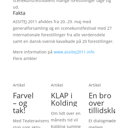
scenekunstfestivalens mange forestillinger tage sig
ud.
Fakta
ASSITEJ 2011 afvikles fra 20.-29. maj med
generalforsamling og en scenekunstfestival med 27
internationale forestillinger fra alle verdensdele
samt en dansk-svensk kavalkade på 20 forestillinger.
Mere information på
www.assitej2011.info
Flere artikler
Artikel
Artikel
Artikel
Farvel
KLAP i
En bro
– og
Kolding
over
tak!
tillidskløft
Om lidt over en
måneds tid vil
Med Teateravisens
Et dialogmøde
Kolding summe
stop som aktiv
mellem