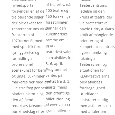
af teaterliv, når
nyhedsportal
Teatercentrums
100 teatre og
forsvinder en af de
ledelse og den
150 forskellige
tre bærende søjler,
kreds af teatre, der
forestillinger
der blev skabt for
via protestbreve
danner den
Teatercentrums virke
havde udtrykt skarp
kunstneriske
fra starten af
kritik af manglende
ramme om
1970’erne: Et medie
orientering af
KLAP-
med specifik fokus på
kompetencecentrets
teaterfestivalen,
synliggørelse og
ageren omkring
som afvikles fra
formidling af
lukning af
3.-6. april.
professionel
Teateravisen og
Programmet
scenekunst for børn
situationen for
ventes på
og unge. Lukningen
KLAP-festivalerne,
nettet fra d. 3.
markeres her med et
blev afviklet i
marts, mens
lille strejftog gennem
fordragelighed.
den offentlige
bladets historie og
Brudflader
billetuddeling
den afgående
eksisterer stadig,
af over 20.000
redaktørs taksomme
men asfalteres nu
gratis billetter
punktnedslag efter
med aftaler om