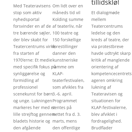
tillidskløften
Med Teateravisens
Om lidt over en
stop som aktiv
måneds tid vil
Et dialogmøde
nyhedsportal
Kolding summe
mellem
forsvinder en af de
af teaterliv, når
Teatercentrums
tre bærende søjler,
100 teatre og
ledelse og den
der blev skabt for
150 forskellige
kreds af teatre, der
Teatercentrums virke
forestillinger
via protestbreve
fra starten af
danner den
havde udtrykt skarp
1970’erne: Et medie
kunstneriske
kritik af manglende
med specifik fokus på
ramme om
orientering af
synliggørelse og
KLAP-
kompetencecentrets
formidling af
teaterfestivalen,
ageren omkring
professionel
som afvikles fra
lukning af
scenekunst for børn
3.-6. april.
Teateravisen og
og unge. Lukningen
Programmet
situationen for
markeres her med et
ventes på
KLAP-festivalerne,
lille strejftog gennem
nettet fra d. 3.
blev afviklet i
bladets historie og
marts, mens
fordragelighed.
den afgående
den offentlige
Brudflader