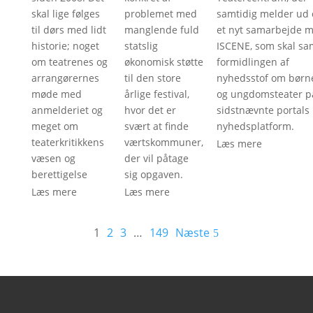
skal lige følges
problemet med
samtidig melder ud
til dørs med lidt
manglende fuld
et nyt samarbejde 
historie; noget
statslig
ISCENE, som skal sa
om teatrenes og
økonomisk støtte
formidlingen af
arrangørernes
til den store
nyhedsstof om børn
møde med
årlige festival,
og ungdomsteater p
anmelderiet og
hvor det er
sidstnævnte portals
meget om
svært at finde
nyhedsplatform.
teaterkritikkens
værtskommuner,
Læs mere
væsen og
der vil påtage
berettigelse
sig opgaven.
Læs mere
Læs mere
1
2
3
…
149
Næste