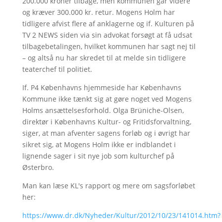
200.000 kroner tilbage, men kommunen går videre
og kræver 300.000 kr. retur. Mogens Holm har
tidligere afvist flere af anklagerne og if. Kulturen på
TV 2 NEWS siden via sin advokat forsøgt at få udsat
tilbagebetalingen, hvilket kommunen har sagt nej til
– og altså nu har skredet til at melde sin tidligere
teaterchef til politiet.
If. P4 Københavns hjemmeside har Københavns
Kommune ikke tænkt sig at gøre noget ved Mogens
Holms ansættelsesforhold. Olga Brüniche-Olsen,
direktør i Københavns Kultur- og Fritidsforvaltning,
siger, at man afventer sagens forløb og i øvrigt har
sikret sig, at Mogens Holm ikke er indblandet i
lignende sager i sit nye job som kulturchef på
Østerbro.
Man kan læse KL's rapport og mere om sagsforløbet
her:
https://www.dr.dk/Nyheder/Kultur/2012/10/23/141014.htm?