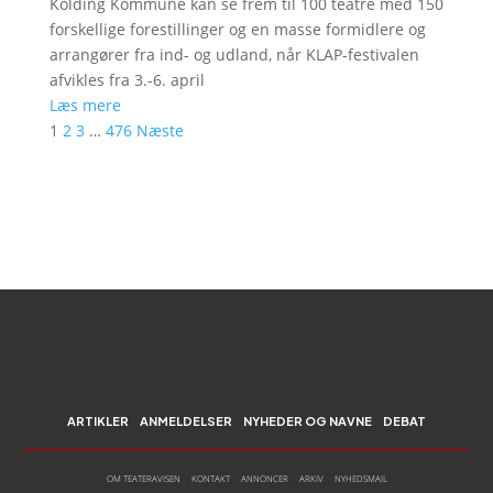
Kolding Kommune kan se frem til 100 teatre med 150
forskellige forestillinger og en masse formidlere og
arrangører fra ind- og udland, når KLAP-festivalen
afvikles fra 3.-6. april
Læs mere
1
2
3
…
476
Næste
ARTIKLER
ANMELDELSER
NYHEDER OG NAVNE
DEBAT
OM TEATERAVISEN
KONTAKT
ANNONCER
ARKIV
NYHEDSMAIL