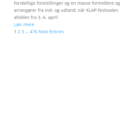
forskellige forestillinger og en masse formidlere og
arrangører fra ind- og udland, når KLAP-festivalen
afvikles fra 3.-6. april
Læs mere
1
2
3
…
476
Next Entries