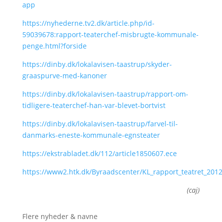
app
https://nyhederne.tv2.dk/article.php/id-
59039678:rapport-teaterchef-misbrugte-kommunale-
penge.html?forside
https://dinby.dk/lokalavisen-taastrup/skyder-
graaspurve-med-kanoner
https://dinby.dk/lokalavisen-taastrup/rapport-om-
tidligere-teaterchef-han-var-blevet-bortvist
https://dinby.dk/lokalavisen-taastrup/farvel-til-
danmarks-eneste-kommunale-egnsteater
https://ekstrabladet.dk/112/article1850607.ece
https://www2.htk.dk/Byraadscenter/KL_rapport_teatret_2012
(caj)
Flere nyheder & navne