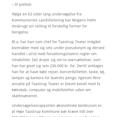
– til politiet.
Ifølge en 63 sider lang undersøgelse fra
Kommunernes Landsforening har Mogens Holm
misbrugt sin stilling til forskellig former for
berigelse.
Bl.a. har han som chef for Taastrup Teater indgået
kontrakter med sig selv under pseudonym og derved
handlet i strid med forvaltningslovens regler om
inhabilitet. Det drejer sig om to oversættelser, som
han har givet sig selv 236.000 kr. for. Dertil anklages
han for at have købt rejser, koncertbilletter, taske, tøj,
lamper og kamera for teatrets penge, ligesom flere
ansatte på Taastrup Teater er blevet betalt med fx.
køleskab, computer og mobiltelefon uden om
skattevæsenet.
Undersøgelsesrapporten økonomiske konklusion er,
at Høje Taastrup Kommune bør kræve lidt over