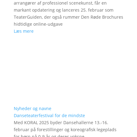
arrangører af professionel scenekunst, får en
markant opdatering og lanceres 25. februar som
TeaterGuiden, der også rummer Den Røde Brochures
hidtidige online-udgave
Læs mere
Nyheder og navne
Danseteaterfestival for de mindste
Med KORAL 2025 byder Dansehallerne 13.-16.
februar på forestillinger og koreografisk legeplads
for børn på 0-9 år og deres voksne