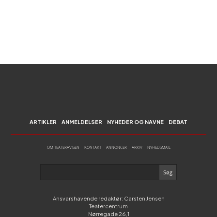
ARTIKLER
ANMELDELSER
NYHEDER OG NAVNE
DEBAT
OM TEATERAVISEN
KONTAKT
ANNONCER
ARKIV
NYHEDSMAIL
Ansvarshavende redaktør: Carsten Jensen
Teatercentrum
Nørregade 26,1