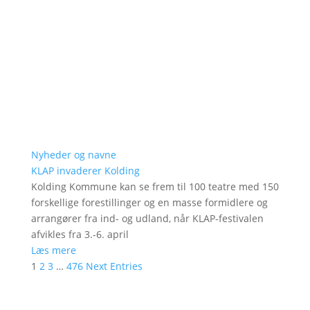
Nyheder og navne
KLAP invaderer Kolding
Kolding Kommune kan se frem til 100 teatre med 150
forskellige forestillinger og en masse formidlere og
arrangører fra ind- og udland, når KLAP-festivalen
afvikles fra 3.-6. april
Læs mere
1
2
3
…
476
Next Entries