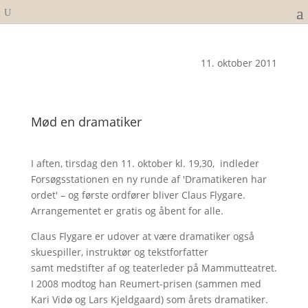
11. oktober 2011
Mød en dramatiker
I aften, tirsdag den 11. oktober kl. 19,30, indleder
Forsøgsstationen en ny runde af 'Dramatikeren har
ordet' – og første ordfører bliver Claus Flygare.
Arrangementet er gratis og åbent for alle.
Claus Flygare er udover at være dramatiker også
skuespiller, instruktør og tekstforfatter
samt medstifter af og teaterleder på Mammutteatret.
I 2008 modtog han Reumert-prisen (sammen med
Kari Vidø og Lars Kjeldgaard) som årets dramatiker.