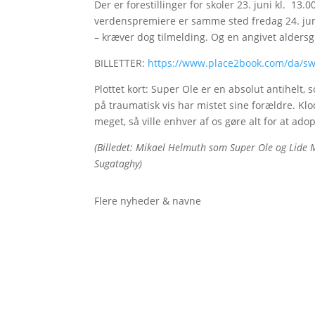
Der er forestillinger for skoler 23. juni kl. 13.
verdenspremiere er samme sted fredag 24. juni k
– kræver dog tilmelding. Og en angivet alders
BILLETTER:
https://www.place2book.com/da/sw
Plottet kort: Super Ole er en absolut antihel
på traumatisk vis har mistet sine forældre. Klo
meget, så ville enhver af os gøre alt for at ad
(Billedet: Mikael Helmuth som Super Ole og Lide M
Sugataghy)
Flere nyheder & navne