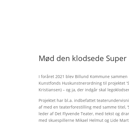
Mød den klodsede Super
I foråret 2021 blev Billund Kommune sammen me
Kunstfonds Huskunstnerordning til projektet 'S
Kristiansen) – og ja, der indgår skal legoklodser
Projektet har bl.a. indbefattet teaterundervis
af med en teaterforestilling med samme titel, ‘
leder af Det Flyvende Teater, med tekst og dra
med skuespillerne Mikael Helmut og Lide Mart