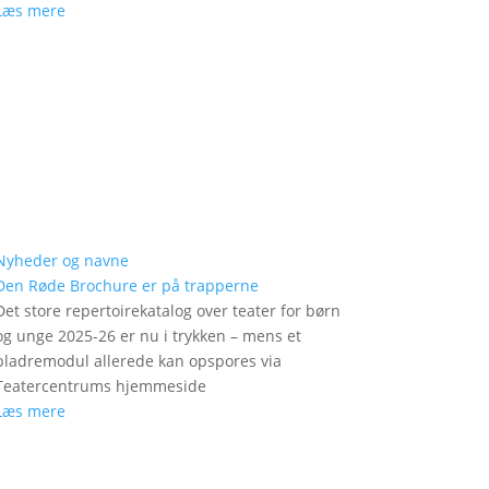
Læs mere
Nyheder og navne
Den Røde Brochure er på trapperne
Det store repertoirekatalog over teater for børn
og unge 2025-26 er nu i trykken – mens et
bladremodul allerede kan opspores via
Teatercentrums hjemmeside
Læs mere