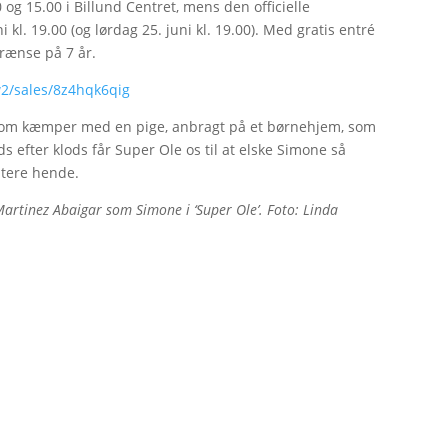
00 og 15.00 i Billund Centret, mens den officielle
l. 19.00 (og lørdag 25. juni kl. 19.00). Med gratis entré
grænse på 7 år.
2/sales/8z4hqk6qig
t, som kæmper med en pige, anbragt på et børnehjem, som
ds efter klods får Super Ole os til at elske Simone så
optere hende.
artinez Abaigar som Simone i ‘Super Ole’. Foto: Linda