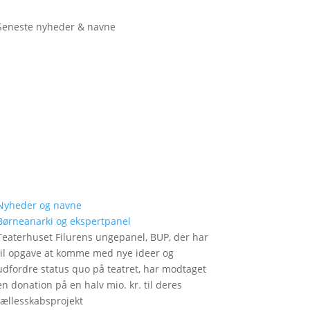
Seneste nyheder & navne
Nyheder og navne
Børneanarki og ekspertpanel
Teaterhuset Filurens ungepanel, BUP, der har
til opgave at komme med nye ideer og
udfordre status quo på teatret, har modtaget
en donation på en halv mio. kr. til deres
fællesskabsprojekt