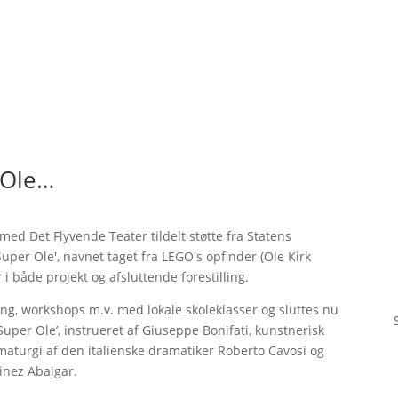
 Ole…
d Det Flyvende Teater tildelt støtte fra Statens
uper Ole', navnet taget fra LEGO's opfinder (Ole Kirk
 i både projekt og afsluttende forestilling.
ning, workshops m.v. med lokale skoleklasser og sluttes nu
Super Ole’, instrueret af Giuseppe Bonifati, kunstnerisk
maturgi af den italienske dramatiker Roberto Cavosi og
inez Abaigar.