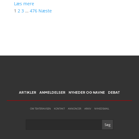
Læs mere
1
2
3
…
476
Næste
ARTIKLER
ANMELDELSER
NYHEDER OG NAVNE
DEBAT
OM TEATERAVISEN
KONTAKT
ANNONCER
ARKIV
NYHEDSMAIL