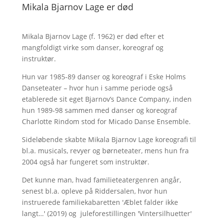
Mikala Bjarnov Lage er død
Mikala Bjarnov Lage (f. 1962) er død efter et
mangfoldigt virke som danser, koreograf og
instruktør.
Hun var 1985-89 danser og koreograf i Eske Holms
Danseteater – hvor hun i samme periode også
etablerede sit eget Bjarnov’s Dance Company, inden
hun 1989-98 sammen med danser og koreograf
Charlotte Rindom stod for Micado Danse Ensemble.
Sideløbende skabte Mikala Bjarnov Lage koreografi til
bl.a. musicals, revyer og børneteater, mens hun fra
2004 også har fungeret som instruktør.
Det kunne man, hvad familieteatergenren angår,
senest bl.a. opleve på Riddersalen, hvor hun
instruerede familiekabaretten 'Æblet falder ikke
langt…' (2019) og juleforestillingen 'Vintersilhuetter'