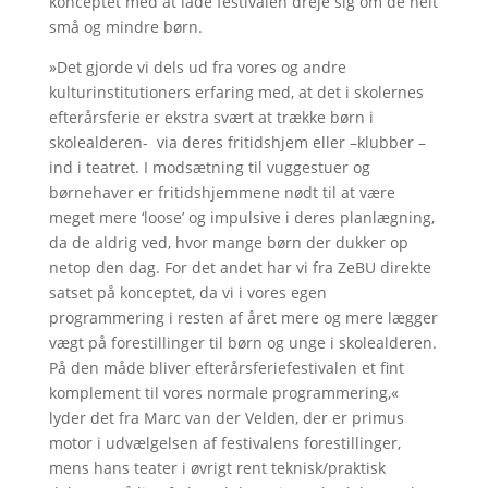
konceptet med at lade festivalen dreje sig om de helt
små og mindre børn.
»Det gjorde vi dels ud fra vores og andre
kulturinstitutioners erfaring med, at det i skolernes
efterårsferie er ekstra svært at trække børn i
skolealderen- via deres fritidshjem eller –klubber –
ind i teatret. I modsætning til vuggestuer og
børnehaver er fritidshjemmene nødt til at være
meget mere ‘loose’ og impulsive i deres planlægning,
da de aldrig ved, hvor mange børn der dukker op
netop den dag. For det andet har vi fra ZeBU direkte
satset på konceptet, da vi i vores egen
programmering i resten af året mere og mere lægger
vægt på forestillinger til børn og unge i skolealderen.
På den måde bliver efterårsferiefestivalen et fint
komplement til vores normale programmering,«
lyder det fra Marc van der Velden, der er primus
motor i udvælgelsen af festivalens forestillinger,
mens hans teater i øvrigt rent teknisk/praktisk