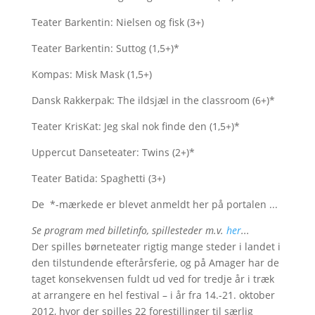
Teater Barkentin: Nielsen og fisk (3+)
Teater Barkentin: Suttog (1,5+)*
Kompas: Misk Mask (1,5+)
Dansk Rakkerpak: The ildsjæl in the classroom (6+)*
Teater KrisKat: Jeg skal nok finde den (1,5+)*
Uppercut Danseteater: Twins (2+)*
Teater Batida: Spaghetti (3+)
De *-mærkede er blevet anmeldt her på portalen ...
Se program med billetinfo, spillesteder m.v.
her
...
Der spilles børneteater rigtig mange steder i landet i
den tilstundende efterårsferie, og på Amager har de
taget konsekvensen fuldt ud ved for tredje år i træk
at arrangere en hel festival – i år fra 14.-21. oktober
2012, hvor der spilles 22 forestillinger til særlig