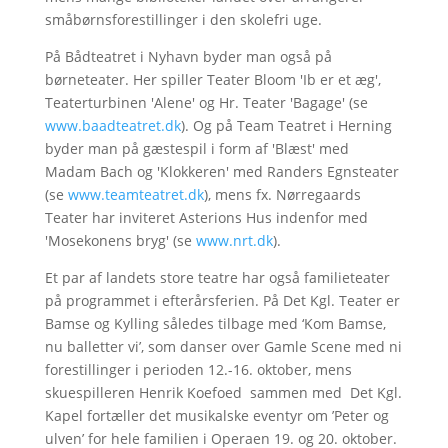
småbørnsforestillinger i den skolefri uge.
På Bådteatret i Nyhavn byder man også på
børneteater. Her spiller Teater Bloom 'Ib er et æg',
Teaterturbinen 'Alene' og Hr. Teater 'Bagage' (se
www.baadteatret.dk
). Og på Team Teatret i Herning
byder man på gæstespil i form af 'Blæst' med
Madam Bach og 'Klokkeren' med Randers Egnsteater
(se
www.teamteatret.dk
), mens fx. Nørregaards
Teater har inviteret Asterions Hus indenfor med
'Mosekonens bryg' (se
www.nrt.dk
).
Et par af landets store teatre har også familieteater
på programmet i efterårsferien. På Det Kgl. Teater er
Bamse og Kylling således tilbage med ‘Kom Bamse,
nu balletter vi’, som danser over Gamle Scene med ni
forestillinger i perioden 12.-16. oktober, mens
skuespilleren Henrik Koefoed sammen med Det Kgl.
Kapel fortæller det musikalske eventyr om ’Peter og
ulven’ for hele familien i Operaen 19. og 20. oktober.