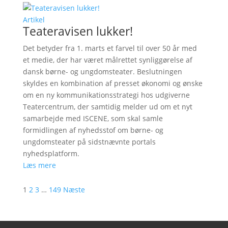
Artikel
Teateravisen lukker!
Det betyder fra 1. marts et farvel til over 50 år med
et medie, der har været målrettet synliggørelse af
dansk børne- og ungdomsteater. Beslutningen
skyldes en kombination af presset økonomi og ønske
om en ny kommunikationsstrategi hos udgiverne
Teatercentrum, der samtidig melder ud om et nyt
samarbejde med ISCENE, som skal samle
formidlingen af nyhedsstof om børne- og
ungdomsteater på sidstnævnte portals
nyhedsplatform.
Læs mere
1
2
3
…
149
Næste