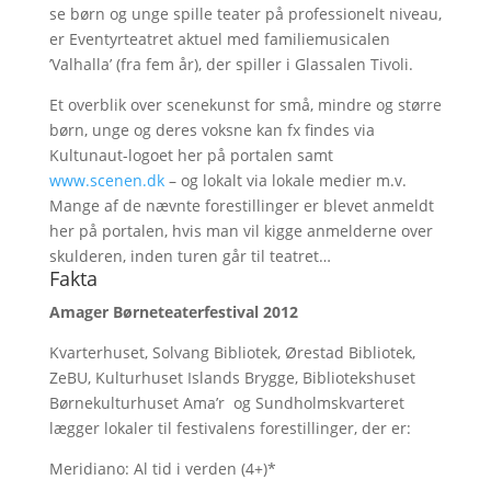
se børn og unge spille teater på professionelt niveau,
er Eventyrteatret aktuel med familiemusicalen
’Valhalla’ (fra fem år), der spiller i Glassalen Tivoli.
Et overblik over scenekunst for små, mindre og større
børn, unge og deres voksne kan fx findes via
Kultunaut-logoet her på portalen samt
www.scenen.dk
– og lokalt via lokale medier m.v.
Mange af de nævnte forestillinger er blevet anmeldt
her på portalen, hvis man vil kigge anmelderne over
skulderen, inden turen går til teatret…
Fakta
Amager Børneteaterfestival 2012
Kvarterhuset, Solvang Bibliotek, Ørestad Bibliotek,
ZeBU, Kulturhuset Islands Brygge, Bibliotekshuset
Børnekulturhuset Ama’r og Sundholmskvarteret
lægger lokaler til festivalens forestillinger, der er:
Meridiano: Al tid i verden (4+)*