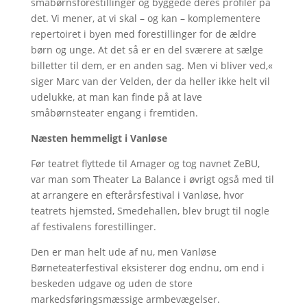
småbørnsforestillinger og byggede deres profiler på
det. Vi mener, at vi skal – og kan – komplementere
repertoiret i byen med forestillinger for de ældre
børn og unge. At det så er en del sværere at sælge
billetter til dem, er en anden sag. Men vi bliver ved,«
siger Marc van der Velden, der da heller ikke helt vil
udelukke, at man kan finde på at lave
småbørnsteater engang i fremtiden.
Næsten hemmeligt i Vanløse
Før teatret flyttede til Amager og tog navnet ZeBU,
var man som Theater La Balance i øvrigt også med til
at arrangere en efterårsfestival i Vanløse, hvor
teatrets hjemsted, Smedehallen, blev brugt til nogle
af festivalens forestillinger.
Den er man helt ude af nu, men Vanløse
Børneteaterfestival eksisterer dog endnu, om end i
beskeden udgave og uden de store
markedsføringsmæssige armbevægelser.