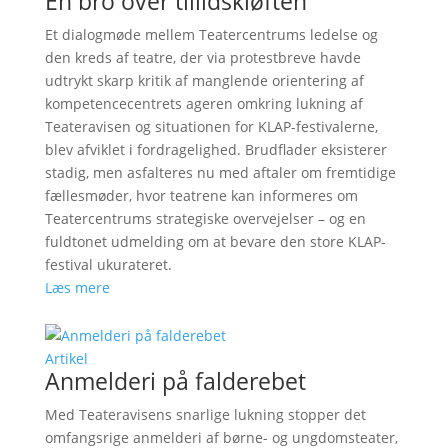
En bro over tillidskløften
Et dialogmøde mellem Teatercentrums ledelse og
den kreds af teatre, der via protestbreve havde
udtrykt skarp kritik af manglende orientering af
kompetencecentrets ageren omkring lukning af
Teateravisen og situationen for KLAP-festivalerne,
blev afviklet i fordragelighed. Brudflader eksisterer
stadig, men asfalteres nu med aftaler om fremtidige
fællesmøder, hvor teatrene kan informeres om
Teatercentrums strategiske overvejelser – og en
fuldtonet udmelding om at bevare den store KLAP-
festival ukurateret.
Læs mere
Artikel
Anmelderi på falderebet
Med Teateravisens snarlige lukning stopper det
omfangsrige anmelderi af børne- og ungdomsteater,