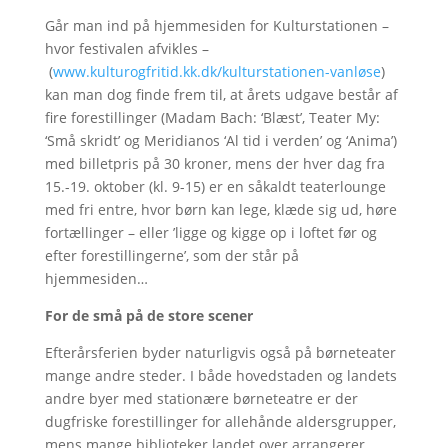
Går man ind på hjemmesiden for Kulturstationen –
hvor festivalen afvikles –
(
www.kulturogfritid.kk.dk/kulturstationen-vanløse
)
kan man dog finde frem til, at årets udgave består af
fire forestillinger (Madam Bach: ‘Blæst’, Teater My:
‘Små skridt’ og Meridianos ‘Al tid i verden’ og ‘Anima’)
med billetpris på 30 kroner, mens der hver dag fra
15.-19. oktober (kl. 9-15) er en såkaldt teaterlounge
med fri entre, hvor børn kan lege, klæde sig ud, høre
fortællinger – eller ’ligge og kigge op i loftet før og
efter forestillingerne’, som der står på
hjemmesiden…
For de små på de store scener
Efterårsferien byder naturligvis også på børneteater
mange andre steder. I både hovedstaden og landets
andre byer med stationære børneteatre er der
dugfriske forestillinger for allehånde aldersgrupper,
mens mange biblioteker landet over arrangerer