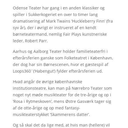
Odense Teater har gang i en anden klassiker og
spiller i Sukkerkogeriet en over to timer lang
dramatisering af Mark Twains ‘Huckleberry Finn’ (fra
syv år), der i øvrigt er instrueret af en kendt
børneteatermand, nemlig Fair Plays kunstneriske
leder, Robert Parr.
Aarhus og Aalborg Teater holder familieteaterfri i
efterårsferien ganske som Folketeatret i København,
der dog har sin Børnescenen, hvor et gæstespil af
Loops360´(‘Habengut’) fylder efterårsferien ud.
Hvad angår de øvrige københavnske
institutionsteatre, kan man på Nørrebro Teater som
noget nyt møde musikteater for de tre-årige og op i
’Rosa i Rytmeskoven’, mens Østre Gasværk tager sig
af de otte-årige og op med fantasy-
musikteaterstykket ’Skammerens datter’.
Og så skal det da lige med, at hvis man (hellere) vil