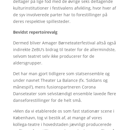
deltager på lige fod med de øvrige seks deltagende
kulturinstitutioner i festivalens afvikling, hvor hver af
de syv involverede parter har to forestillinger på
deres respektive spillesteder.
Bevidst repertoirevalg
Dermed bliver Amager Børneteaterfestival altså også
indirekte ZeBU’s bidrag til teater for de allermindste,
selvom teatret selv ikke producerer for de
aldersgrupper.
Det har man gjort tidligere som statsensemble og
under navnet Theater La Balance (fx. ’Soldans og
månespil’), mens fusionspartneren Corona
Danseteater som selvstændigt ensemble lavede flere
danseforestillinger for de helt små.
»Men da vi etablerede os som fast stationær scene i
København, tog vi bestik af, at mange af vores
kollega-teatre i hovedstaden jævnligt producerede