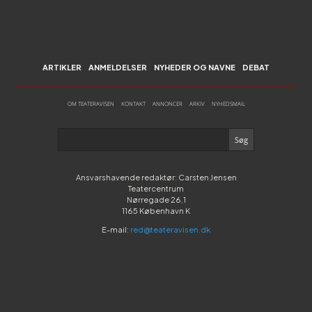
ARTIKLER
ANMELDELSER
NYHEDER OG NAVNE
DEBAT
OM TEATERAVISEN
KONTAKT
ANNONCER
ARKIV
NYHEDSMAIL
Ansvarshavende redaktør: Carsten Jensen
Teatercentrum
Nørregade 26,1
1165 København K
E-mail:
red@teateravisen.dk