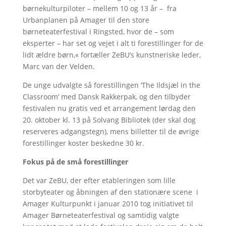
børnekulturpiloter – mellem 10 og 13 år – fra
Urbanplanen på Amager til den store
børneteaterfestival i Ringsted, hvor de – som
eksperter – har set og vejet i alt ti forestillinger for de
lidt ældre børn,« fortæller ZeBU’s kunstneriske leder,
Marc van der Velden.
De unge udvalgte så forestillingen ‘The Ildsjæl in the
Classroom’ med Dansk Rakkerpak, og den tilbyder
festivalen nu gratis ved et arrangement lørdag den
20. oktober kl. 13 på Solvang Bibliotek (der skal dog
reserveres adgangstegn), mens billetter til de øvrige
forestillinger koster beskedne 30 kr.
Fokus på de små forestillinger
Det var ZeBU, der efter etableringen som lille
storbyteater og åbningen af den stationære scene i
Amager Kulturpunkt i januar 2010 tog initiativet til
Amager Børneteaterfestival og samtidig valgte