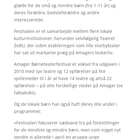
glæde for de små og mindre børn (fra 1-11 år) og
deres forældre, bedsteforældre og andre
interesserede.
Festivalen er et samarbejde mellem flere lokale
kulturinstitutioner, herunder selvfølgelig Teatret
ZeBU, der siden etableringen som lille storbyteater
har sat sit markante præg på Amagers teaterliv.
Amager Børneteaterfestival er vokset fra udgaven i
2010 med syv teatre og 12 opførelser på fire
spillesteder til i år at have 14 teatre og altså 22
opførelser – på otte forskellige steder på Amager (se
faktaboks).
Og de lokale børn har også haft deres lille andel i
programmet:
»Festivalen fokuserer sædvane tro på forestillinger
for de mindste og mindre børn, men som noget nyt
sendte vi allerede i april en gruppe unge