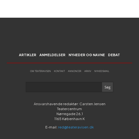
ARTIKLER
ANMELDELSER
NYHEDER OG NAVNE
DEBAT
OM TEATERAVISEN
KONTAKT
ANNONCER
ARKIV
NYHEDSMAIL
Ansvarshavende redaktør: Carsten Jensen
Teatercentrum
Nørregade 26,1
1165 København K
E-mail:
red@teateravisen.dk