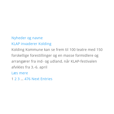
Nyheder og navne
KLAP invaderer Kolding
Kolding Kommune kan se frem til 100 teatre med 150
forskellige forestillinger og en masse formidlere og
arrangører fra ind- og udland, når KLAP-festivalen
afvikles fra 3.-6. april
Læs mere
1
2
3
…
476
Next Entries