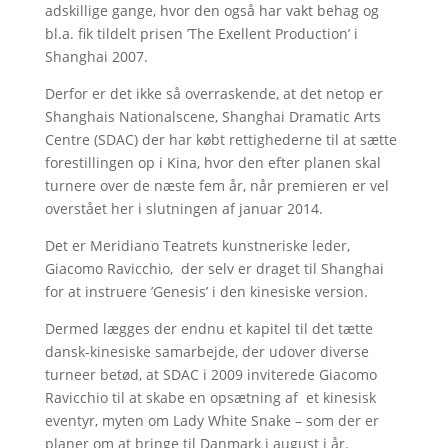
adskillige gange, hvor den også har vakt behag og
bl.a. fik tildelt prisen ’The Exellent Production’ i
Shanghai 2007.
Derfor er det ikke så overraskende, at det netop er
Shanghais Nationalscene, Shanghai Dramatic Arts
Centre (SDAC) der har købt rettighederne til at sætte
forestillingen op i Kina, hvor den efter planen skal
turnere over de næste fem år, når premieren er vel
overstået her i slutningen af januar 2014.
Det er Meridiano Teatrets kunstneriske leder,
Giacomo Ravicchio, der selv er draget til Shanghai
for at instruere ’Genesis’ i den kinesiske version.
Dermed lægges der endnu et kapitel til det tætte
dansk-kinesiske samarbejde, der udover diverse
turneer betød, at SDAC i 2009 inviterede Giacomo
Ravicchio til at skabe en opsætning af et kinesisk
eventyr, myten om Lady White Snake – som der er
planer om at bringe til Danmark i august i år.