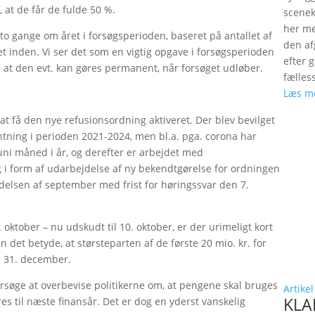
å, at de får de fulde 50 %.
scenek
her me
to gange om året i forsøgsperioden, baseret på antallet af
den a
et inden. Vi ser det som en vigtig opgave i forsøgsperioden
efter 
n at den evt. kan gøres permanent, når forsøget udløber.
fælles
Læs m
t få den nye refusionsordning aktiveret. Der blev bevilget
øntning i perioden 2021-2024, men bl.a. pga. corona har
juni måned i år, og derefter er arbejdet med
 i form af udarbejdelse af ny bekendtgørelse for ordningen
ndelsen af september med frist for høringssvar den 7.
 oktober – nu udskudt til 10. oktober, er der urimeligt kort
an det betyde, at størsteparten af de første 20 mio. kr. for
en 31. december.
rsøge at overbevise politikerne om, at pengene skal bruges
Artikel
KLAP
øres til næste finansår. Det er dog en yderst vanskelig