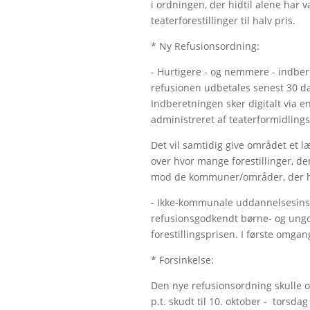
i ordningen, der hidtil alene har
teaterforestillinger til halv pris.
* Ny Refusionsordning:
- Hurtigere - og nemmere - indbere
refusionen udbetales senest 30 dag
Indberetningen sker digitalt via 
administreret af teaterformidling
Det vil samtidig give området et l
over hvor mange forestillinger, de
mod de kommuner/områder, der har 
- Ikke-kommunale uddannelsesinstit
refusionsgodkendt børne- og ungdo
forestillingsprisen. I første omgan
* Forsinkelse:
Den nye refusionsordning skulle op
p.t. skudt til 10. oktober - torsdag 