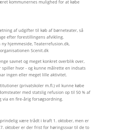
 været kommunernes mulighed for at købe
tning af udgifter til køb af børneteater, så
e efter forestillingens afvikling.
en ny hjemmeside, Teaterrefusion.dk,
sorganisationen Scenit.dk
ænge savnet og meget konkret overblik over,
r spiller hvor - og kunne målrette en indsats
ingen eller meget lille aktivitet.
utioner (privatskoler m.fl.) vil kunne købe
msteater med statslig refusion op til 50 % af
g via en fire-årig forsøgsordning.
rindelig være trådt i kraft 1. oktober, men er
7. oktober er der frist for høringssvar til de to