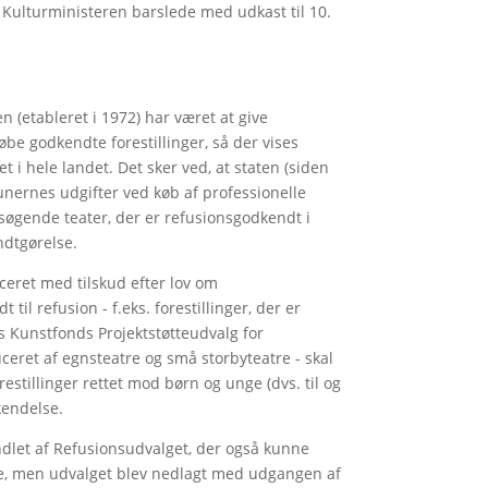
Kulturministeren barslede med udkast til 10.
 (etableret i 1972) har været at give
be godkendte forestillinger, så der vises
tet i hele landet. Det sker ved, at staten (siden
nernes udgifter ved køb af professionelle
psøgende teater, der er refusionsgodkendt i
ndtgørelse.
uceret med tilskud efter lov om
il refusion - f.eks. forestillinger, der er
s Kunstfonds Projektstøtteudvalg for
ceret af egnsteatre og små storbyteatre - skal
stillinger rettet mod børn og unge (dvs. til og
kendelse.
dlet af Refusionsudvalget, der også kunne
ase, men udvalget blev nedlagt med udgangen af