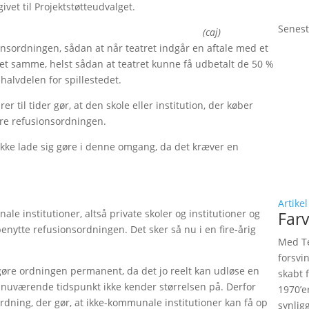
vet til Projektstøtteudvalget.
Senest
(caj)
ordningen, sådan at når teatret indgår en aftale med et
det samme, helst sådan at teatret kunne få udbetalt de 50 %
 halvdelen for spillestedet.
 til tider gør, at den skole eller institution, der køber
ere refusionsordningen.
kke lade sig gøre i denne omgang, da det kræver en
Artikel
e institutioner, altså private skoler og institutioner og
Farv
nytte refusionsordningen. Det sker så nu i en fire-årig
Med Te
forsvi
 gøre ordningen permanent, da det jo reelt kan udløse en
skabt 
 nuværende tidspunkt ikke kender størrelsen på. Derfor
1970’e
dning, der gør, at ikke-kommunale institutioner kan få op
synlig