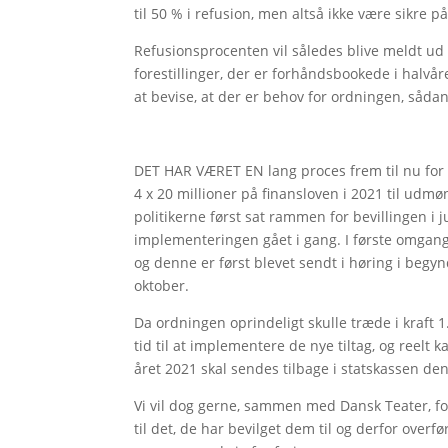
til 50 % i refusion, men altså ikke være sikre p
Refusionsprocenten vil således blive meldt ud 
forestillinger, der er forhåndsbookede i halvår
at bevise, at der er behov for ordningen, såda
DET HAR VÆRET EN lang proces frem til nu for a
4 x 20 millioner på finansloven i 2021 til udm
politikerne først sat rammen for bevillingen i 
implementeringen gået i gang. I første omgang
og denne er først blevet sendt i høring i begy
oktober.
Da ordningen oprindeligt skulle træde i kraft 1.
tid til at implementere de nye tiltag, og reelt k
året 2021 skal sendes tilbage i statskassen d
Vi vil dog gerne, sammen med Dansk Teater, fo
til det, de har bevilget dem til og derfor overf