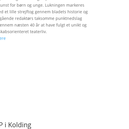
unst for børn og unge. Lukningen markeres
d et lille strejftog gennem bladets historie og
fgående redaktørs taksomme punktnedslag
gennem næsten 40 år at have fulgt et unikt og
skabsorienteret teaterliv.
ere
 i Kolding