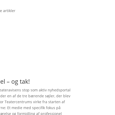
e artikler
el – og tak!
ateravisens stop som aktiv nyhedsportal
nder en af de tre bærende søjler, der blev
for Teatercentrums virke fra starten af
rne: Et medie med specifik fokus på
gørelse og formidling af professionel