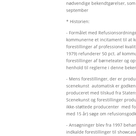
nødvendige bekendtgørelser, som 
september
* Historien:
- Formålet med Refusionsordningen
kommunerne et incitament til at kø
forestillinger af professionel kvali
1979) refunderer 50 pct. af kommu
forestillinger af børneteater og o
henhold til reglerne i denne beke
- Mens forestillinger, der er prod
scenekunst automatisk er godkendt t
produceret med tilskud fra Staten
Scenekunst og forestillinger produ
ikke-støttede producenter med fore
med 15 år) søge om refusionsgod
- Ansøgninger blev fra 1997 behan
indkalde forestillinger til showc