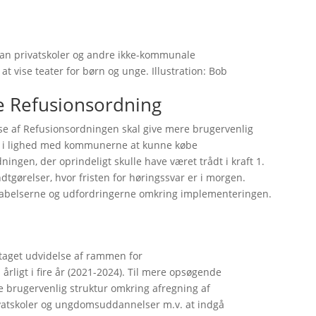
kan privatskoler og andre ikke-kommunale
 at vise teater for børn og unge. Illustration: Bob
e Refusionsordning
else af Refusionsordningen skal give mere brugervenlig
 til i lighed med kommunerne at kunne købe
ningen, der oprindeligt skulle have været trådt i kraft 1.
tgørelser, hvor fristen for høringssvar er i morgen.
skabelserne og udfordringerne omkring implementeringen.
dtaget udvidelse af rammen for
årligt i fire år (2021-2024). Til mere opsøgende
brugervenlig struktur omkring afregning af
vatskoler og ungdomsuddannelser m.v. at indgå