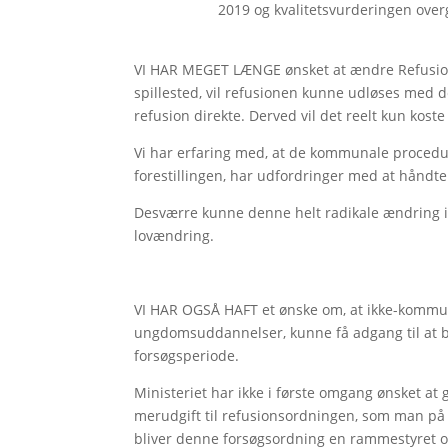
2019 og kvalitetsvurderingen overgi
VI HAR MEGET LÆNGE ønsket at ændre Refusions
spillested, vil refusionen kunne udløses med 
refusion direkte. Derved vil det reelt kun koste
Vi har erfaring med, at de kommunale procedurer
forestillingen, har udfordringer med at håndt
Desværre kunne denne helt radikale ændring i
lovændring.
VI HAR OGSÅ HAFT et ønske om, at ikke-kommunal
ungdomsuddannelser, kunne få adgang til at be
forsøgsperiode.
Ministeriet har ikke i første omgang ønsket at
merudgift til refusionsordningen, som man på
bliver denne forsøgsordning en rammestyret or