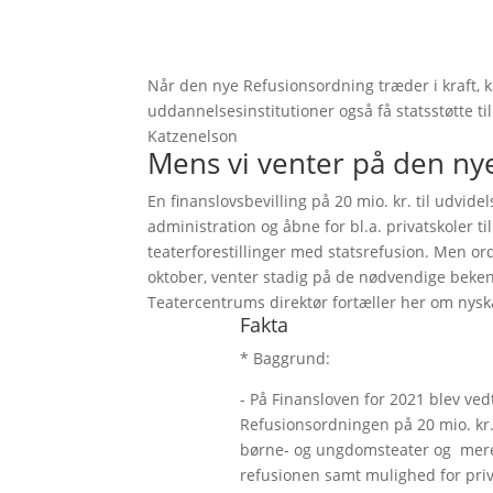
Når den nye Refusionsordning træder i kraft, 
uddannelsesinstitutioner også få statsstøtte til
Katzenelson
Mens vi venter på den ny
En finanslovsbevilling på 20 mio. kr. til udvid
administration og åbne for bl.a. privatskoler
teaterforestillinger med statsrefusion. Men ord
oktober, venter stadig på de nødvendige bekend
Teatercentrums direktør fortæller her om ny
Fakta
* Baggrund:
- På Finansloven for 2021 blev ve
Refusionsordningen på 20 mio. kr. 
børne- og ungdomsteater og mere 
refusionen samt mulighed for pri