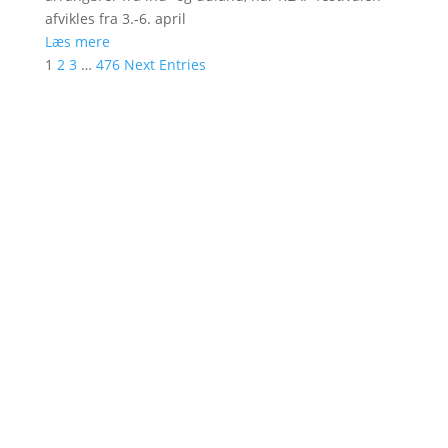
afvikles fra 3.-6. april
Læs mere
1
2
3
…
476
Next Entries