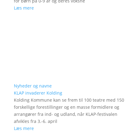
for børn på 0-9 år og deres voksne
Læs mere
Nyheder og navne
KLAP invaderer Kolding
Kolding Kommune kan se frem til 100 teatre med 150
forskellige forestillinger og en masse formidlere og
arrangører fra ind- og udland, når KLAP-festivalen
afvikles fra 3.-6. april
Læs mere