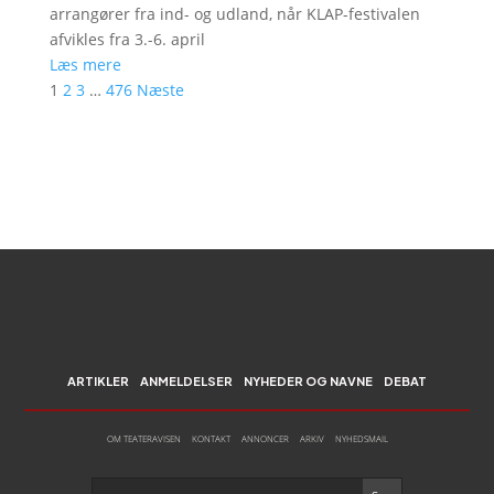
arrangører fra ind- og udland, når KLAP-festivalen
afvikles fra 3.-6. april
Læs mere
1
2
3
…
476
Næste
ARTIKLER
ANMELDELSER
NYHEDER OG NAVNE
DEBAT
OM TEATERAVISEN
KONTAKT
ANNONCER
ARKIV
NYHEDSMAIL