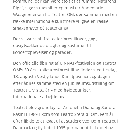
kommune, der kan være stolt af at rumme 'Naturens
Rige'', siger skuespiller og musiker Annemarie
Waagepetersen fra Teatret OM, der sammen med en
række internationale kunstnere vil give en række
smagsprøver på teaterkunst.
Der vil være alt fra teaterforestilinger, gøgl,
opsigtvækkende dragter og kostumer til
koncertoplevelser og parader.
Den officielle åbning af UR-NAT-festivalen og Teatret
OM's 30 års jubilæumsforestilling finder sted tirsdag
13. august i Vestjyllands Kunstpavillion, og dagen
efter åbnes samme sted en jubilæumsudstilling om
Teatret OM's 30 år – med højdepunkter,
internationale arbejde mv.
Teatret blev grundlagt af Antonella Diana og Sandra
Pasini i 1989 i Rom som Teatro Sfera di Om. Fem år
efter fik de to et legat til at studere ved Odin Teatret i
Danmark og flyttede i 1995 permanent til landet og