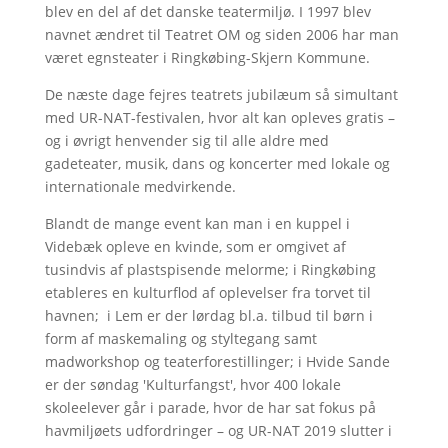
blev en del af det danske teatermiljø. I 1997 blev
navnet ændret til Teatret OM og siden 2006 har man
været egnsteater i Ringkøbing-Skjern Kommune.
De næste dage fejres teatrets jubilæum så simultant
med UR-NAT-festivalen, hvor alt kan opleves gratis –
og i øvrigt henvender sig til alle aldre med
gadeteater, musik, dans og koncerter med lokale og
internationale medvirkende.
Blandt de mange event kan man i en kuppel i
Videbæk opleve en kvinde, som er omgivet af
tusindvis af plastspisende melorme; i Ringkøbing
etableres en kulturflod af oplevelser fra torvet til
havnen; i Lem er der lørdag bl.a. tilbud til børn i
form af maskemaling og styltegang samt
madworkshop og teaterforestillinger; i Hvide Sande
er der søndag 'Kulturfangst', hvor 400 lokale
skoleelever går i parade, hvor de har sat fokus på
havmiljøets udfordringer – og UR-NAT 2019 slutter i