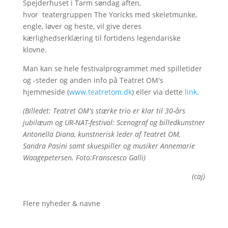
Spejderhuset i Tarm søndag aften,
hvor teatergruppen The Yoricks med skeletmunke,
engle, løver og heste, vil give deres
kærlighedserklæring til fortidens legendariske
klovne.
Man kan se hele festivalprogrammet med spilletider
og -steder og anden info på Teatret OM's
hjemmeside (
www.teatretom.dk
) eller via dette
link
.
(Billedet: Teatret OM's stærke trio er klar til 30-års
jubilæum og UR-NAT-festival: Scenograf og billedkunstner
Antonella Diana, kunstnerisk leder af Teatret OM,
Sandra Pasini samt skuespiller og musiker Annemarie
Waagepetersen. Foto:Franscesco Galli)
(caj)
Flere nyheder & navne