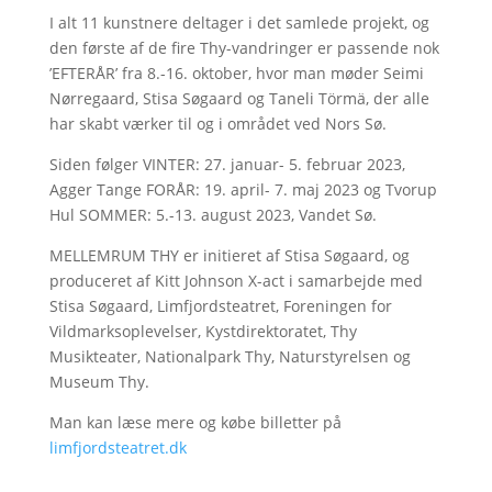
I alt 11 kunstnere deltager i det samlede projekt, og
den første af de fire Thy-vandringer er passende nok
’EFTERÅR’ fra 8.-16. oktober, hvor man møder Seimi
Nørregaard, Stisa Søgaard og Taneli Törmä, der alle
har skabt værker til og i området ved Nors Sø.
Siden følger VINTER: 27. januar- 5. februar 2023,
Agger Tange FORÅR: 19. april- 7. maj 2023 og Tvorup
Hul SOMMER: 5.-13. august 2023, Vandet Sø.
MELLEMRUM THY er initieret af Stisa Søgaard, og
produceret af Kitt Johnson X-act i samarbejde med
Stisa Søgaard, Limfjordsteatret, Foreningen for
Vildmarksoplevelser, Kystdirektoratet, Thy
Musikteater, Nationalpark Thy, Naturstyrelsen og
Museum Thy.
Man kan læse mere og købe billetter på
limfjordsteatret.dk