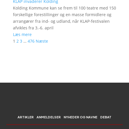
KLAP invaderer Kolding
Kolding Kommune kan se frem til 100 teatre med 150
forskellige forestillinger og en masse formidlere og
arrangører fra ind- og udland, når KLAP-festivalen
afvikles fra 3.-6. april
Læs mere
1
2
3
…
476
Næste
ARTIKLER
ANMELDELSER
NYHEDER OG NAVNE
DEBAT