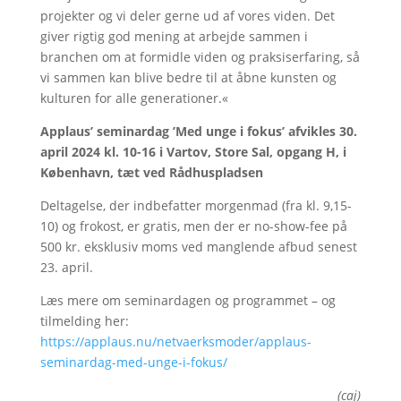
projekter og vi deler gerne ud af vores viden. Det
giver rigtig god mening at arbejde sammen i
branchen om at formidle viden og praksiserfaring, så
vi sammen kan blive bedre til at åbne kunsten og
kulturen for alle generationer.«
Applaus’ seminardag ’Med unge i fokus’ afvikles 30.
april 2024 kl. 10-16 i Vartov, Store Sal, opgang H, i
København, tæt ved Rådhuspladsen
Deltagelse, der indbefatter morgenmad (fra kl. 9,15-
10) og frokost, er gratis, men der er no-show-fee på
500 kr. eksklusiv moms ved manglende afbud senest
23. april.
Læs mere om seminardagen og programmet – og
tilmelding her:
https://applaus.nu/netvaerksmoder/applaus-
seminardag-med-unge-i-fokus/
(caj)