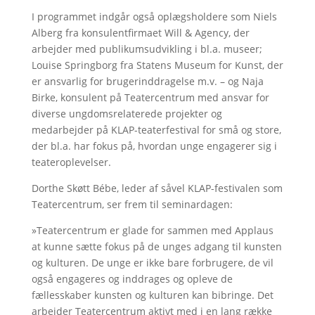
I programmet indgår også oplægsholdere som Niels
Alberg fra konsulentfirmaet Will & Agency, der
arbejder med publikumsudvikling i bl.a. museer;
Louise Springborg fra Statens Museum for Kunst, der
er ansvarlig for brugerinddragelse m.v. – og Naja
Birke, konsulent på Teatercentrum med ansvar for
diverse ungdomsrelaterede projekter og
medarbejder på KLAP-teaterfestival for små og store,
der bl.a. har fokus på, hvordan unge engagerer sig i
teateroplevelser.
Dorthe Skøtt Bébe, leder af såvel KLAP-festivalen som
Teatercentrum, ser frem til seminardagen:
»Teatercentrum er glade for sammen med Applaus
at kunne sætte fokus på de unges adgang til kunsten
og kulturen. De unge er ikke bare forbrugere, de vil
også engageres og inddrages og opleve de
fællesskaber kunsten og kulturen kan bibringe. Det
arbejder Teatercentrum aktivt med i en lang række