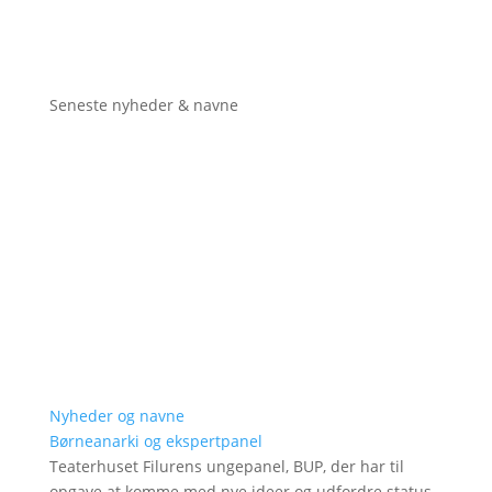
Seneste nyheder & navne
Nyheder og navne
Børneanarki og ekspertpanel
Teaterhuset Filurens ungepanel, BUP, der har til
opgave at komme med nye ideer og udfordre status