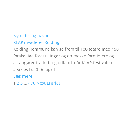
Nyheder og navne
KLAP invaderer Kolding
Kolding Kommune kan se frem til 100 teatre med 150
forskellige forestillinger og en masse formidlere og
arrangører fra ind- og udland, når KLAP-festivalen
afvikles fra 3.-6. april
Læs mere
1
2
3
…
476
Next Entries