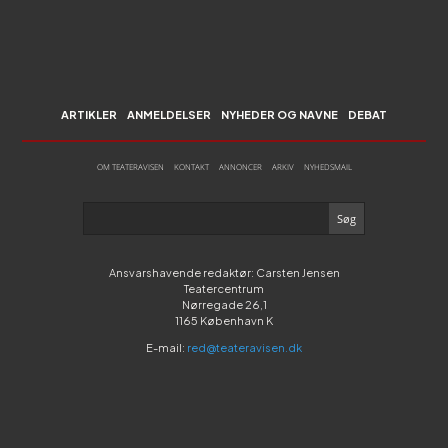
ARTIKLER
ANMELDELSER
NYHEDER OG NAVNE
DEBAT
OM TEATERAVISEN
KONTAKT
ANNONCER
ARKIV
NYHEDSMAIL
Ansvarshavende redaktør: Carsten Jensen
Teatercentrum
Nørregade 26,1
1165 København K
E-mail:
red@teateravisen.dk