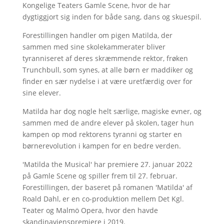
Kongelige Teaters Gamle Scene, hvor de har
dygtiggjort sig inden for både sang, dans og skuespil.
Forestillingen handler om pigen Matilda, der
sammen med sine skolekammerater bliver
tyranniseret af deres skræmmende rektor, frøken
Trunchbull, som synes, at alle børn er maddiker og
finder en sær nydelse i at være uretfærdig over for
sine elever.
Matilda har dog nogle helt særlige, magiske evner, og
sammen med de andre elever på skolen, tager hun
kampen op mod rektorens tyranni og starter en
børnerevolution i kampen for en bedre verden.
'Matilda the Musical' har premiere 27. januar 2022
på Gamle Scene og spiller frem til 27. februar.
Forestillingen, der baseret på romanen 'Matilda' af
Roald Dahl, er en co-produktion mellem Det Kgl.
Teater og Malmö Opera, hvor den havde
skandinavienspremiere i 2019.