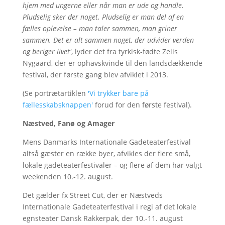
hjem med ungerne eller når man er ude og handle.
Pludselig sker der noget. Pludselig er man del af en
fælles oplevelse – man taler sammen, man griner
sammen. Det er alt sammen noget, der udvider verden
og beriger livet'
, lyder det fra tyrkisk-fødte Zelis
Nygaard, der er ophavskvinde til den landsdækkende
festival, der første gang blev afviklet i 2013.
(Se portrætartiklen
'Vi trykker bare på
fællesskabsknappen'
forud for den første festival).
Næstved, Fanø og Amager
Mens Danmarks Internationale Gadeteaterfestival
altså gæster en række byer, afvikles der flere små,
lokale gadeteaterfestivaler – og flere af dem har valgt
weekenden 10.-12. august.
Det gælder fx Street Cut, der er Næstveds
Internationale Gadeteaterfestival i regi af det lokale
egnsteater Dansk Rakkerpak, der 10.-11. august