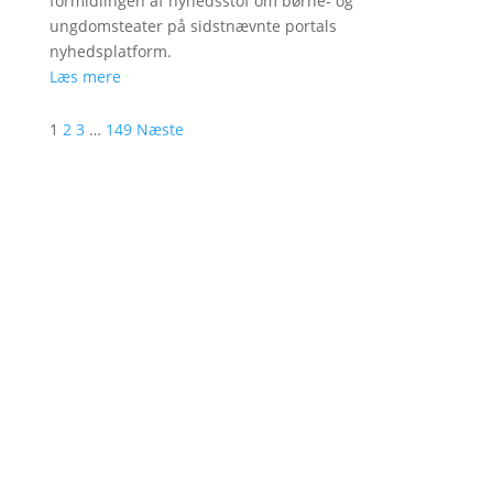
formidlingen af nyhedsstof om børne- og
ungdomsteater på sidstnævnte portals
nyhedsplatform.
Læs mere
1
2
3
…
149
Næste