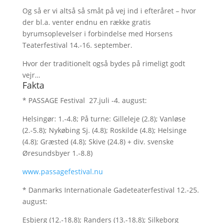
Og så er vi altså så småt på vej ind i efteråret – hvor
der bl.a. venter endnu en række gratis
byrumsoplevelser i forbindelse med Horsens
Teaterfestival 14.-16. september.
Hvor der traditionelt også bydes på rimeligt godt
vejr…
Fakta
* PASSAGE Festival 27.juli -4. august:
Helsingør: 1.-4.8; På turne: Gilleleje (2.8); Vanløse
(2.-5.8); Nykøbing Sj. (4.8); Roskilde (4.8); Helsinge
(4.8); Græsted (4.8); Skive (24.8) + div. svenske
Øresundsbyer 1.-8.8)
www.passagefestival.nu
* Danmarks Internationale Gadeteaterfestival 12.-25.
august:
Esbjerg (12.-18.8); Randers (13.-18.8); Silkeborg