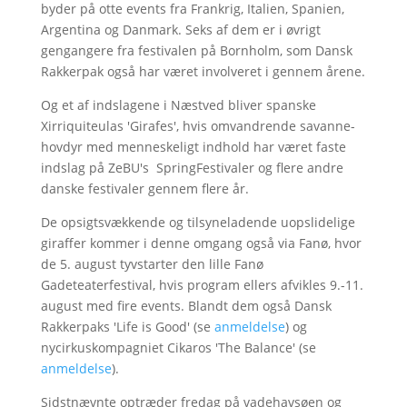
byder på otte events fra Frankrig, Italien, Spanien,
Argentina og Danmark. Seks af dem er i øvrigt
gengangere fra festivalen på Bornholm, som Dansk
Rakkerpak også har været involveret i gennem årene.
Og et af indslagene i Næstved bliver spanske
Xirriquiteulas 'Girafes', hvis omvandrende savanne-
hovdyr med menneskeligt indhold har været faste
indslag på ZeBU's SpringFestivaler og flere andre
danske festivaler gennem flere år.
De opsigtsvækkende og tilsyneladende uopslidelige
giraffer kommer i denne omgang også via Fanø, hvor
de 5. august tyvstarter den lille Fanø
Gadeteaterfestival, hvis program ellers afvikles 9.-11.
august med fire events. Blandt dem også Dansk
Rakkerpaks 'Life is Good' (se
anmeldelse
) og
nycirkuskompagniet Cikaros 'The Balance' (se
anmeldelse
).
Sidstnævnte optræder fredag på vadehavsøen og