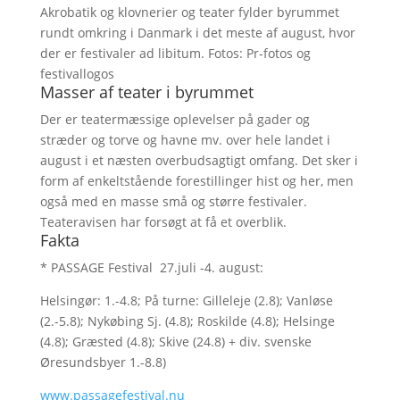
Akrobatik og klovnerier og teater fylder byrummet
rundt omkring i Danmark i det meste af august, hvor
der er festivaler ad libitum. Fotos: Pr-fotos og
festivallogos
Masser af teater i byrummet
Der er teatermæssige oplevelser på gader og
stræder og torve og havne mv. over hele landet i
august i et næsten overbudsagtigt omfang. Det sker i
form af enkeltstående forestillinger hist og her, men
også med en masse små og større festivaler.
Teateravisen har forsøgt at få et overblik.
Fakta
* PASSAGE Festival 27.juli -4. august:
Helsingør: 1.-4.8; På turne: Gilleleje (2.8); Vanløse
(2.-5.8); Nykøbing Sj. (4.8); Roskilde (4.8); Helsinge
(4.8); Græsted (4.8); Skive (24.8) + div. svenske
Øresundsbyer 1.-8.8)
www.passagefestival.nu