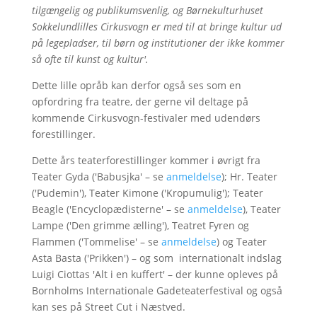
tilgængelig og publikumsvenlig, og Børnekulturhuset
Sokkelundlilles Cirkusvogn er med til at bringe kultur ud
på legepladser, til børn og institutioner der ikke kommer
så ofte til kunst og kultur'.
Dette lille opråb kan derfor også ses som en
opfordring fra teatre, der gerne vil deltage på
kommende Cirkusvogn-festivaler med udendørs
forestillinger.
Dette års teaterforestillinger kommer i øvrigt fra
Teater Gyda ('Babusjka' – se
anmeldelse
); Hr. Teater
('Pudemin'), Teater Kimone ('Kropumulig'); Teater
Beagle ('Encyclopædisterne' – se
anmeldelse
), Teater
Lampe ('Den grimme ælling'), Teatret Fyren og
Flammen ('Tommelise' – se
anmeldelse
) og Teater
Asta Basta ('Prikken') – og som internationalt indslag
Luigi Ciottas 'Alt i en kuffert' – der kunne opleves på
Bornholms Internationale Gadeteaterfestival og også
kan ses på Street Cut i Næstved.