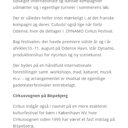
udvalgte internationale og danske kompagnier
udmønter sig i egentlige turneer i sommerens løb.
Der er således heller intet mærkeligt i, at det franske
kompagni og deres 'Cubuto' også lige når forbi
Odense, hvor de deltager i DYNAMO Cirkus Festival.
Bag festivalen, der havde premiere sidste år og i år
afvikles10.-11. august på Odense Havn, står Dynamo,
produktionshus for nycirkus og ny scenekunst.
Der bydes på en håndfuld internationale
forestillinger samt workshops, mad, kabaret, musik
m.v. – og arrangementet er modsat de egentlige
gadeteaterfestivaler entrebelagt.
Cirkusvognen på Bispebjerg
Cirkus indgår også i navnet på en mere etableret
kulturfestival for børn i København NV, hvor
Cirkusvognen siden 1995 har været et fast indslag på
Bispebjerg.