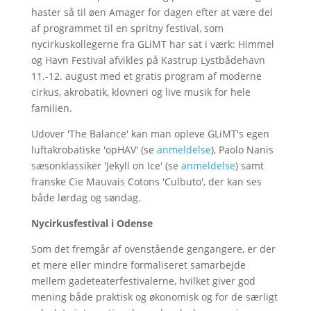
haster så til øen Amager for dagen efter at være del
af programmet til en spritny festival, som
nycirkuskollegerne fra GLiMT har sat i værk: Himmel
og Havn Festival afvikles på Kastrup Lystbådehavn
11.-12. august med et gratis program af moderne
cirkus, akrobatik, klovneri og live musik for hele
familien.
Udover 'The Balance' kan man opleve GLiMT's egen
luftakrobatiske 'opHAV' (se
anmeldelse
), Paolo Nanis
sæsonklassiker 'Jekyll on Ice' (se
anmeldelse
) samt
franske Cie Mauvais Cotons 'Culbuto', der kan ses
både lørdag og søndag.
Nycirkusfestival i Odense
Som det fremgår af ovenstående gengangere, er der
et mere eller mindre formaliseret samarbejde
mellem gadeteaterfestivalerne, hvilket giver god
mening både praktisk og økonomisk og for de særligt