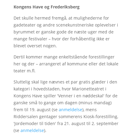
Kongens Have og Frederiksberg
Det skulle hermed fremgå, at mulighederne for
gadeteater og andre scenekunstneriske oplevelser i
byrummet er ganske gode de næste uger med de
mange festivaler – hvor der forhåbentlig ikke er
blevet overset nogen.
Dertil kommer mange enkeltstående forestillinger
her og der – arrangeret af kommune eller det lokale
teater m.fl.
Sluttelig skal lige nævnes et par gratis glæder i den
kategori i hovedstaden, hvor Marionetteatret i
Kongens Have spiller 'Venner i en nøddeskal' for de
ganske små to gange om dagen (minus mandag)
frem til 19. august (se
anmeldelse
), mens
Riddersalen gentager sommerens Kiosk-forestilling,
'Jordemoder til tiden' fra 21. august til 2. september
(se
anmeldelse
).