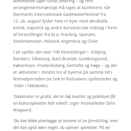
kommende uger rundt omkring – og rent
arrangementsmæssigt må siges at kulminere, når
Danmarks Internationale Gadeteaterfestival fra
12.-26. august fylder hele ni byer med akrobatik,
komik, slapstick og andre kunstneriske indslag i form
af forestillinger fra bl.a. Frankrig, Spanien,
Storbritannien, Holland, Argentina og Chile.
I alt spilles der over 100 forestillinger i Esbjerg,
Randers, Silkeborg, Ikast-Brande, Guldborgsund,
København, Frederiksberg, Gentofte og Køge – og der
er aktiviteter i mindst tre af byerne på samme tid i
festivalperioden (se link til festivalens spillesteder og
-tider i faktaboks).
'Gadeteater er gratis, det er høj kvalitet og publikum får
en kulturoplevelse helt enkelt'
, siger festivalleder Zelis
Niegaard.
'Du kan både planlægge at komme til en forestilling, men
det kan også være noget, du oplever spontant: På vej