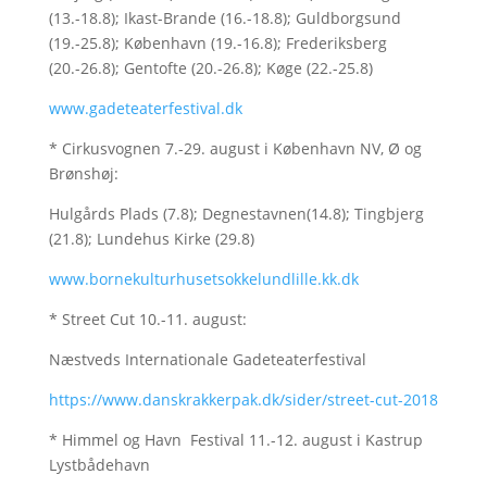
(13.-18.8); Ikast-Brande (16.-18.8); Guldborgsund
(19.-25.8); København (19.-16.8); Frederiksberg
(20.-26.8); Gentofte (20.-26.8); Køge (22.-25.8)
www.gadeteaterfestival.dk
* Cirkusvognen 7.-29. august i København NV, Ø og
Brønshøj:
Hulgårds Plads (7.8); Degnestavnen(14.8); Tingbjerg
(21.8); Lundehus Kirke (29.8)
www.bornekulturhusetsokkelundlille.kk.dk
* Street Cut 10.-11. august:
Næstveds Internationale Gadeteaterfestival
https://www.danskrakkerpak.dk/sider/street-cut-2018
* Himmel og Havn Festival 11.-12. august i Kastrup
Lystbådehavn