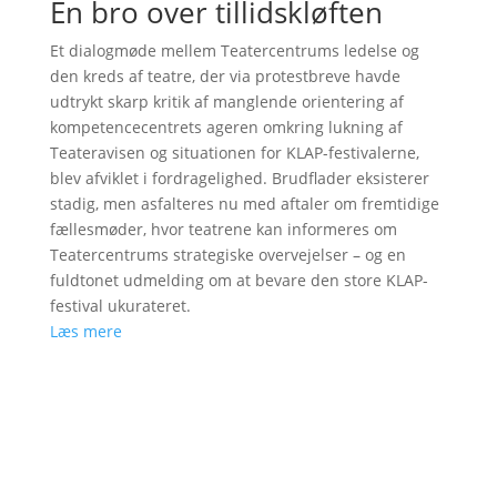
En bro over tillidskløften
Et dialogmøde mellem Teatercentrums ledelse og
den kreds af teatre, der via protestbreve havde
udtrykt skarp kritik af manglende orientering af
kompetencecentrets ageren omkring lukning af
Teateravisen og situationen for KLAP-festivalerne,
blev afviklet i fordragelighed. Brudflader eksisterer
stadig, men asfalteres nu med aftaler om fremtidige
fællesmøder, hvor teatrene kan informeres om
Teatercentrums strategiske overvejelser – og en
fuldtonet udmelding om at bevare den store KLAP-
festival ukurateret.
Læs mere