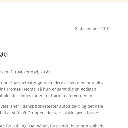
8. december 2010
død
en (f. 1940) er død, 70 år.
å dansk børneteater gennem flere årtier, men hun blev
 år i Tromsø i Norge, så hun er samtidig en gedigen
hold, der findes inden for børneteaterverdenen.
teraner i dansk børneteater autodidakt, og det hele
til at stifte Ø-Gruppen, der var solskinsøens første
ste forestilling, ’Da månen forsvandt’, hvor hun spillede