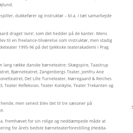
jlund.
spiller, dukkefører og instruktør – bl.a. i tæt samarbejde
ard draget ’ovre’, som det hedder på de kanter. Mens
 til en freelance-tilværelse som instruktør, men stadig
keteater 1995-96 på det tjekkiske teaterakademi i Prag
en lang række danske børneteatre: Skægspire, Taastrup
tret, Bjørneteatret, Zangenbergs Teater, Jomfru Ane
onetteatret, Det Lille Turneteater, Nørregaard & Reiches
3, Teater Refleksion, Teater Konkylie, Teater Trekanten og
hende, men senest blev det til tre sæsoner på
ge.
bl.a. fremhævet for sin rolige og neddæmpede måde at
nering for årets bedste børneteaterforestilling (Hedda-