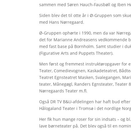
sammen med Søren Hauch-Fausbøll og Iben Hø
Siden blev det til otte år i Ø-Gruppen som skue
med Hans Nørregaard.
Ø-Gruppen ophørte i 1990, men da var Nørrega
det for Marianne Andreasens vedkommende blev
med fast base på Bornholm. Samt studier i duk
(Figurative Arts and Puppets Theater).
Men først og fremmest instruktøropgaver for 
Teater, Comedievognen, Kaskadeteatret, Bådtea
Teatret Egnsteatret Masken, Svalegangen, Mari
teater, Månegøgl, Randers Egnsteater, Teater 8
Nørregaards Teater m.fl.
Også DR TV B&U-afdelingen har haft bud efter 
Hålogaland Teater i Tromsø i det nordlige Nor
Her fik hun mange roser for sin indsats – og 
lave børneteater på. Det blev også til en nomi