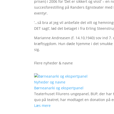
prisen) i 2006 for ’Det er sikkert og visst’ – en
succesforestilling på Randers Egnsteater med
eventyr.
’…så bra at jeg vil anbefale det vilt og hemning
DET sagt’, lød det betaget i fra Erling Steenstr
Marianne Andreasen (f. 14.10,1940) sov ind 7.
kræftsygdom. Hun døde hjemme i det smukke 
sig.
Flere nyheder & navne
Nyheder og navne
Børneanarki og ekspertpanel
Teaterhuset Filurens ungepanel, BUP, der har 
quo på teatret, har modtaget en donation på en
Læs mere