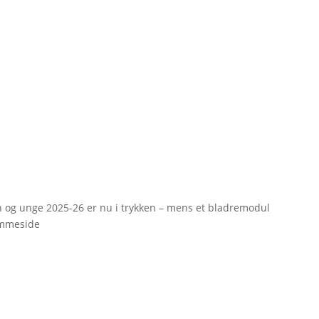
rn og unge 2025-26 er nu i trykken – mens et bladremodul
emmeside