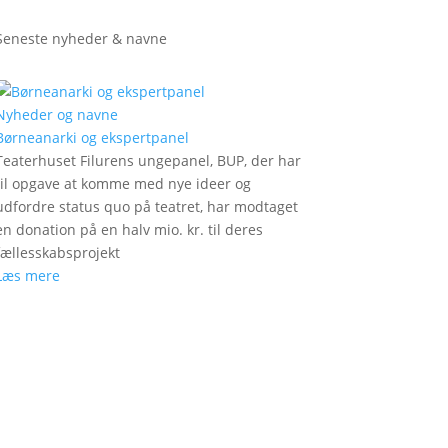
Seneste nyheder & navne
Nyheder og navne
Børneanarki og ekspertpanel
Teaterhuset Filurens ungepanel, BUP, der har
til opgave at komme med nye ideer og
udfordre status quo på teatret, har modtaget
en donation på en halv mio. kr. til deres
fællesskabsprojekt
Læs mere