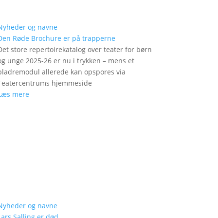
Nyheder og navne
Den Røde Brochure er på trapperne
Det store repertoirekatalog over teater for børn
og unge 2025-26 er nu i trykken – mens et
bladremodul allerede kan opspores via
Teatercentrums hjemmeside
Læs mere
Nyheder og navne
Lars Salling er død