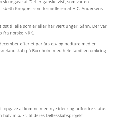
 norsk udgave af ’Det er ganske vist’, som var en
 Lisbeth Knopper som formidleren af H.C. Andersens
sløst til alle som er eller har vært unger. Sånn. Der var
up fra norske NRK.
 december efter et par års op- og nedture med en
snelandskab på Bornholm med hele familien omkring
til opgave at komme med nye ideer og udfordre status
 halv mio. kr. til deres fællesskabsprojekt