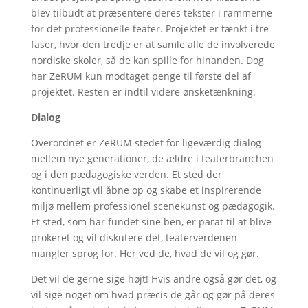
blev tilbudt at præsentere deres tekster i rammerne
for det professionelle teater. Projektet er tænkt i tre
faser, hvor den tredje er at samle alle de involverede
nordiske skoler, så de kan spille for hinanden. Dog
har ZeRUM kun modtaget penge til første del af
projektet. Resten er indtil videre ønsketænkning.
Dialog
Overordnet er ZeRUM stedet for ligeværdig dialog
mellem nye generationer, de ældre i teaterbranchen
og i den pædagogiske verden. Et sted der
kontinuerligt vil åbne op og skabe et inspirerende
miljø mellem professionel scenekunst og pædagogik.
Et sted, som har fundet sine ben, er parat til at blive
prokeret og vil diskutere det, teaterverdenen
mangler sprog for. Her ved de, hvad de vil og gør.
Det vil de gerne sige højt! Hvis andre også gør det, og
vil sige noget om hvad præcis de går og gør på deres