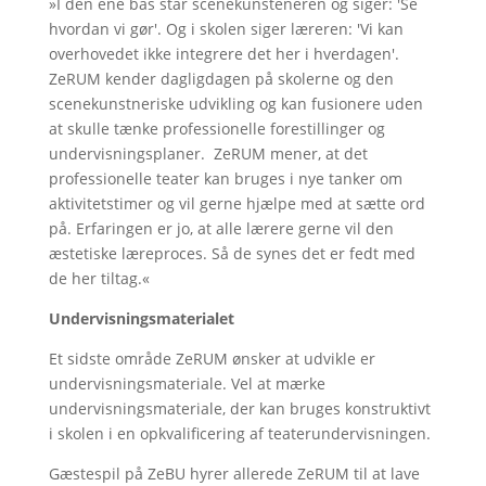
»I den ene bås står scenekunsteneren og siger: 'Se
hvordan vi gør'. Og i skolen siger læreren: 'Vi kan
overhovedet ikke integrere det her i hverdagen'.
ZeRUM kender dagligdagen på skolerne og den
scenekunstneriske udvikling og kan fusionere uden
at skulle tænke professionelle forestillinger og
undervisningsplaner. ZeRUM mener, at det
professionelle teater kan bruges i nye tanker om
aktivitetstimer og vil gerne hjælpe med at sætte ord
på. Erfaringen er jo, at alle lærere gerne vil den
æstetiske læreproces. Så de synes det er fedt med
de her tiltag.«
Undervisningsmaterialet
Et sidste område ZeRUM ønsker at udvikle er
undervisningsmateriale. Vel at mærke
undervisningsmateriale, der kan bruges konstruktivt
i skolen i en opkvalificering af teaterundervisningen.
Gæstespil på ZeBU hyrer allerede ZeRUM til at lave