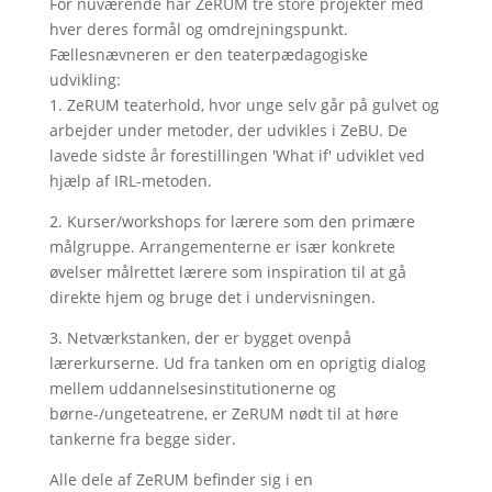
For nuværende har ZeRUM tre store projekter med
hver deres formål og omdrejningspunkt.
Fællesnævneren er den teaterpædagogiske
udvikling:
1. ZeRUM teaterhold, hvor unge selv går på gulvet og
arbejder under metoder, der udvikles i ZeBU. De
lavede sidste år forestillingen 'What if' udviklet ved
hjælp af IRL-metoden.
2. Kurser/workshops for lærere som den primære
målgruppe. Arrangementerne er især konkrete
øvelser målrettet lærere som inspiration til at gå
direkte hjem og bruge det i undervisningen.
3. Netværkstanken, der er bygget ovenpå
lærerkurserne. Ud fra tanken om en oprigtig dialog
mellem uddannelsesinstitutionerne og
børne-/ungeteatrene, er ZeRUM nødt til at høre
tankerne fra begge sider.
Alle dele af ZeRUM befinder sig i en