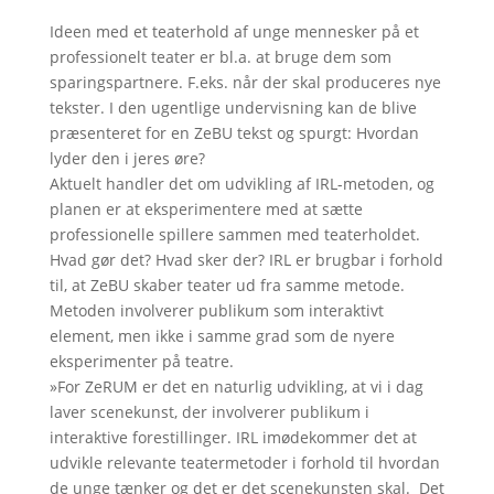
Ideen med et teaterhold af unge mennesker på et
professionelt teater er bl.a. at bruge dem som
sparingspartnere. F.eks. når der skal produceres nye
tekster. I den ugentlige undervisning kan de blive
præsenteret for en ZeBU tekst og spurgt: Hvordan
lyder den i jeres øre?
Aktuelt handler det om udvikling af IRL-metoden, og
planen er at eksperimentere med at sætte
professionelle spillere sammen med teaterholdet.
Hvad gør det? Hvad sker der? IRL er brugbar i forhold
til, at ZeBU skaber teater ud fra samme metode.
Metoden involverer publikum som interaktivt
element, men ikke i samme grad som de nyere
eksperimenter på teatre.
»For ZeRUM er det en naturlig udvikling, at vi i dag
laver scenekunst, der involverer publikum i
interaktive forestillinger. IRL imødekommer det at
udvikle relevante teatermetoder i forhold til hvordan
de unge tænker og det er det scenekunsten skal. Det