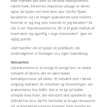
man hverken kan eller vil forudse medspillerens
næste træk. Elevernes impulsive udsagn er deres
egne, de byder ind med dem selv. Derfor flyder
karakteren ud i et meget spændende land mellem,
hvornår er jeg mig selv, hvornår er jeg karakter? Så
når vi ser improvisationerne, får vi et godt indtryk af,
hvad rører sig egentlig i unge mennesker? Igen en
vigtig pointe:
»Det handler om at spejle sit publikum i de
undersøgelser vi foretager os,« siger Sværdborg.
Netværket
Lærerkurserne er et ansigt-til-ansigt led i at skabe
netværk af lærere, der vil være teater
kontaktpersoner på skoler. Et netværk som i første
omgang vedrører de initiativer og forestillinger, der
præsenteres hos ZeBU. Det er et op ad bakke
arbejde med lister, der konstant skal opdateres og
ZeRUM har bl.a. derfor besluttet at bruge ressourcer
på, at kontaktpersonerne kommer forbi mindst en