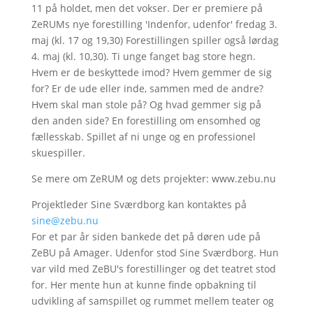
11 på holdet, men det vokser. Der er premiere på
ZeRUMs nye forestilling 'Indenfor, udenfor' fredag 3.
maj (kl. 17 og 19,30) Forestillingen spiller også lørdag
4. maj (kl. 10,30). Ti unge fanget bag store hegn.
Hvem er de beskyttede imod? Hvem gemmer de sig
for? Er de ude eller inde, sammen med de andre?
Hvem skal man stole på? Og hvad gemmer sig på
den anden side? En forestilling om ensomhed og
fællesskab. Spillet af ni unge og en professionel
skuespiller.
Se mere om ZeRUM og dets projekter: www.zebu.nu
Projektleder Sine Sværdborg kan kontaktes på
sine@zebu.nu
For et par år siden bankede det på døren ude på
ZeBU på Amager. Udenfor stod Sine Sværdborg. Hun
var vild med ZeBU's forestillinger og det teatret stod
for. Her mente hun at kunne finde opbakning til
udvikling af samspillet og rummet mellem teater og