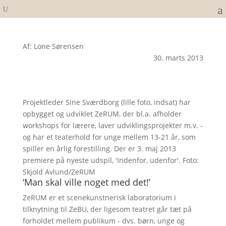
Af: Lone Sørensen
30. marts 2013
Projektleder Sine Sværdborg (lille foto, indsat) har
opbygget og udviklet ZeRUM, der bl.a. afholder
workshops for lærere, laver udviklingsprojekter m.v. -
og har et teaterhold for unge mellem 13-21 år, som
spiller en årlig forestilling. Der er 3. maj 2013
premiere på nyeste udspil, 'Indenfor, udenfor'. Foto:
Skjold Avlund/ZeRUM
‘Man skal ville noget med det!’
ZeRUM er et scenekunstnerisk laboratorium i
tilknytning til ZeBU, der ligesom teatret går tæt på
forholdet mellem publikum - dvs. børn, unge og