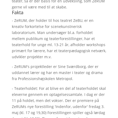
teater, så er der basis for en udveksling, som ZeRUM
gerne vil være med til at skabe.
Fakta
- ZeRUM, der holder til hos teatret ZeBU, er en
kreativ forkortelse for scenekunstnerisk
laboratorium. Man undersøger bl.a. forholdet
mellem publikum og teaterforestillinger, har et
teaterhold for unge ml. 13-21 år, afholder workshops
primært for lærere, har et teaterpædagogisk netværk,
udvikler projekter m.v.
- ZeRUM's projektleder er Sine Sværdborg, der er
uddannet lærer og har en master i teater og drama
fra Professionshøjskolen Metropol.
- Teaterholdet: For at blive en del af teaterholdet skal
eleverne gennem en optagelsessamtale. I dag er der
11 på holdet, men det vokser. Der er premiere på
ZeRUMs nye forestilling 'Indenfor, udenfor' fredag 3.
maj (kl. 17 og 19,30) Forestillingen spiller også lørdag