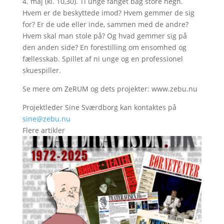
4. maj (kl. 10,30). Ti unge fanget bag store hegn.
Hvem er de beskyttede imod? Hvem gemmer de sig
for? Er de ude eller inde, sammen med de andre?
Hvem skal man stole på? Og hvad gemmer sig på
den anden side? En forestilling om ensomhed og
fællesskab. Spillet af ni unge og en professionel
skuespiller.
Se mere om ZeRUM og dets projekter: www.zebu.nu
Projektleder Sine Sværdborg kan kontaktes på
sine@zebu.nu
Flere artikler