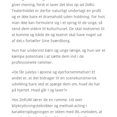
giver mening, fordi vi laver det klos op ad ZeBU.
Teaterholdet er derfor naturligt underlagt en profil
og er ikke bare et dramahold uden holdning. For hvis
man ikke kan formulere sig i et sprog til de unge, så
send dem videre til kulturhuset. De skal motiveres til
at komme og både de og teatret skal have noget ud
af det,« fortæller Sine Sværdborg.
Hun har undervist børn og unge længe, og hun ser et
kæmpe potentiale i at sætte dem ind i de
professionelle rammer.
»De får julelys i øjnene og ejerfornemmelser! Et
andet er, at det bidrager til en scenekunstnerisk
udvikling bare ved at spørge dem om, hvad de har
på hjertet. Hvad går I og laver?«
Hos ZeRUM lærer de en ramme. Ud over
klipkrydsningsteknikker og method-acting i
karakteropbygningen er idéen med IRL-metoden, at