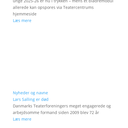
unge 2025-26 er nu i trykken – mens et bladremodul
allerede kan opspores via Teatercentrums
hjemmeside
Læs mere
Nyheder og navne
Lars Salling er død
Danmarks Teaterforeningers meget engagerede og
arbejdsomme formand siden 2009 blev 72 år
Læs mere