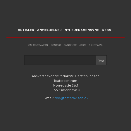
ARTIKLER
ANMELDELSER
NYHEDER OG NAVNE
DEBAT
OM TEATERAVISEN
KONTAKT
ANNONCER
ARKIV
NYHEDSMAIL
Ansvarshavende redaktør: Carsten Jensen
Teatercentrum
Nørregade 26,1
1165 København K
E-mail:
red@teateravisen.dk