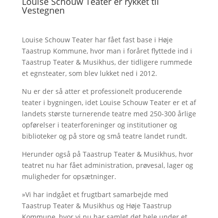
Louise Schouw Teater er rykket til
Vestegnen
Louise Schouw Teater har fået fast base i Høje
Taastrup Kommune, hvor man i foråret flyttede ind i
Taastrup Teater & Musikhus, der tidligere rummede
et egnsteater, som blev lukket ned i 2012.
Nu er der så atter et professionelt producerende
teater i bygningen, idet Louise Schouw Teater er et af
landets største turnerende teatre med 250-300 årlige
opførelser i teaterforeninger og institutioner og
biblioteker og på store og små teatre landet rundt.
Herunder også på Taastrup Teater & Musikhus, hvor
teatret nu har fået administration, prøvesal, lager og
muligheder for opsætninger.
»Vi har indgået et frugtbart samarbejde med
Taastrup Teater & Musikhus og Høje Taastrup
Kommune, hvor vi nu har samlet det hele under et