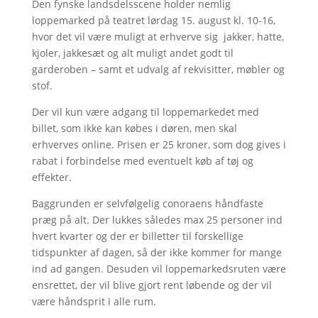
Den fynske landsdelsscene holder nemlig
loppemarked på teatret lørdag 15. august kl. 10-16,
hvor det vil være muligt at erhverve sig jakker, hatte,
kjoler, jakkesæt og alt muligt andet godt til
garderoben – samt et udvalg af rekvisitter, møbler og
stof.
Der vil kun være adgang til loppemarkedet med
billet, som ikke kan købes i døren, men skal
erhverves online. Prisen er 25 kroner, som dog gives i
rabat i forbindelse med eventuelt køb af tøj og
effekter.
Baggrunden er selvfølgelig conoraens håndfaste
præg på alt. Der lukkes således max 25 personer ind
hvert kvarter og der er billetter til forskellige
tidspunkter af dagen, så der ikke kommer for mange
ind ad gangen. Desuden vil loppemarkedsruten være
ensrettet, der vil blive gjort rent løbende og der vil
være håndsprit i alle rum.