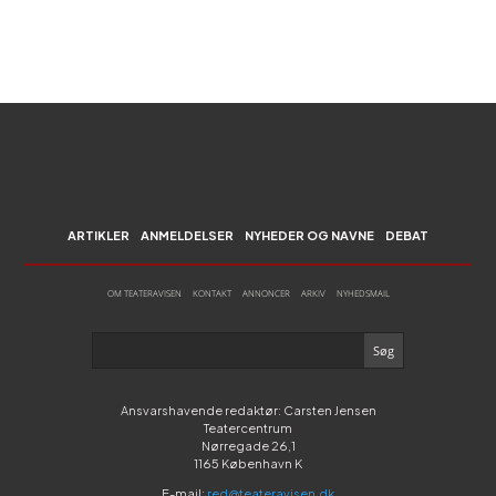
ARTIKLER
ANMELDELSER
NYHEDER OG NAVNE
DEBAT
OM TEATERAVISEN
KONTAKT
ANNONCER
ARKIV
NYHEDSMAIL
Ansvarshavende redaktør: Carsten Jensen
Teatercentrum
Nørregade 26,1
1165 København K
E-mail:
red@teateravisen.dk