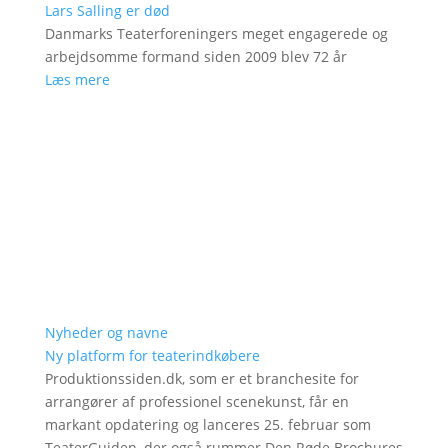
Lars Salling er død
Danmarks Teaterforeningers meget engagerede og
arbejdsomme formand siden 2009 blev 72 år
Læs mere
Nyheder og navne
Ny platform for teaterindkøbere
Produktionssiden.dk, som er et branchesite for
arrangører af professionel scenekunst, får en
markant opdatering og lanceres 25. februar som
TeaterGuiden, der også rummer Den Røde Brochures