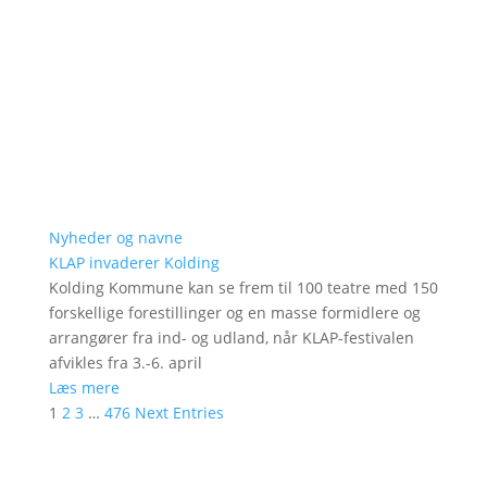
Nyheder og navne
KLAP invaderer Kolding
Kolding Kommune kan se frem til 100 teatre med 150
forskellige forestillinger og en masse formidlere og
arrangører fra ind- og udland, når KLAP-festivalen
afvikles fra 3.-6. april
Læs mere
1
2
3
…
476
Next Entries