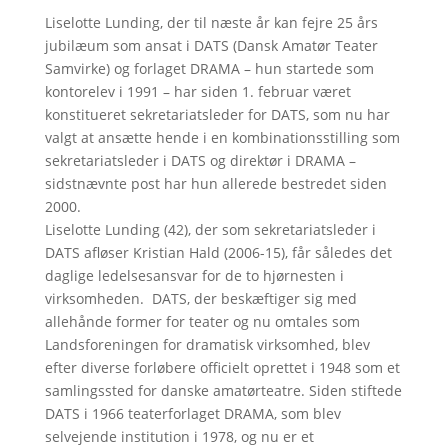
Liselotte Lunding, der til næste år kan fejre 25 års
jubilæum som ansat i DATS (Dansk Amatør Teater
Samvirke) og forlaget DRAMA – hun startede som
kontorelev i 1991 – har siden 1. februar været
konstitueret sekretariatsleder for DATS, som nu har
valgt at ansætte hende i en kombinationsstilling som
sekretariatsleder i DATS og direktør i DRAMA –
sidstnævnte post har hun allerede bestredet siden
2000.
Liselotte Lunding (42), der som sekretariatsleder i
DATS afløser Kristian Hald (2006-15), får således det
daglige ledelsesansvar for de to hjørnesten i
virksomheden. DATS, der beskæftiger sig med
allehånde former for teater og nu omtales som
Landsforeningen for dramatisk virksomhed, blev
efter diverse forløbere officielt oprettet i 1948 som et
samlingssted for danske amatørteatre. Siden stiftede
DATS i 1966 teaterforlaget DRAMA, som blev
selvejende institution i 1978, og nu er et