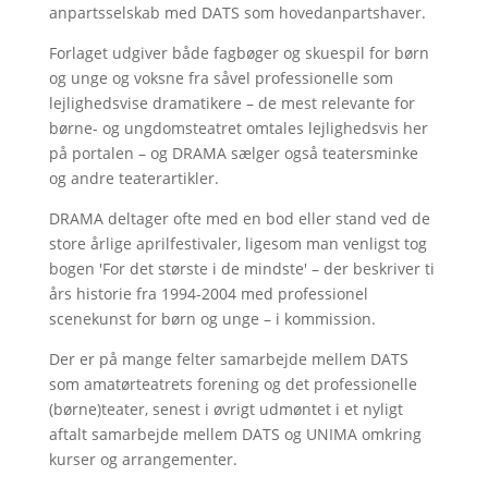
anpartsselskab med DATS som hovedanpartshaver.
Forlaget udgiver både fagbøger og skuespil for børn
og unge og voksne fra såvel professionelle som
lejlighedsvise dramatikere – de mest relevante for
børne- og ungdomsteatret omtales lejlighedsvis her
på portalen – og DRAMA sælger også teatersminke
og andre teaterartikler.
DRAMA deltager ofte med en bod eller stand ved de
store årlige aprilfestivaler, ligesom man venligst tog
bogen 'For det største i de mindste' – der beskriver ti
års historie fra 1994-2004 med professionel
scenekunst for børn og unge – i kommission.
Der er på mange felter samarbejde mellem DATS
som amatørteatrets forening og det professionelle
(børne)teater, senest i øvrigt udmøntet i et nyligt
aftalt samarbejde mellem DATS og UNIMA omkring
kurser og arrangementer.