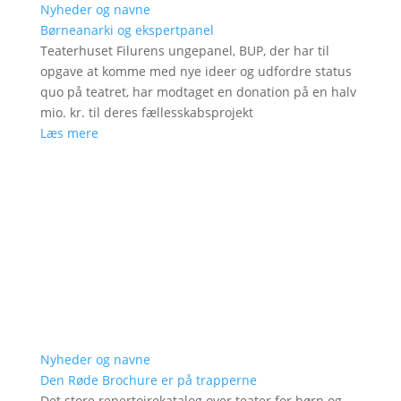
Nyheder og navne
Børneanarki og ekspertpanel
Teaterhuset Filurens ungepanel, BUP, der har til
opgave at komme med nye ideer og udfordre status
quo på teatret, har modtaget en donation på en halv
mio. kr. til deres fællesskabsprojekt
Læs mere
Nyheder og navne
Den Røde Brochure er på trapperne
Det store repertoirekatalog over teater for børn og