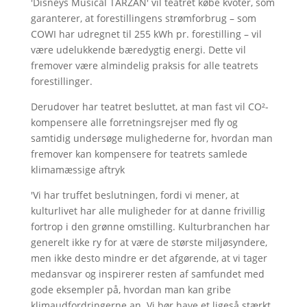
'Disneys Musical TARZAN' vil teatret købe kvoter, som
garanterer, at forestillingens strømforbrug – som
COWI har udregnet til 255 kWh pr. forestilling – vil
være udelukkende bæredygtig energi. Dette vil
fremover være almindelig praksis for alle teatrets
forestillinger.
Derudover har teatret besluttet, at man fast vil CO²-
kompensere alle forretningsrejser med fly og
samtidig undersøge mulighederne for, hvordan man
fremover kan kompensere for teatrets samlede
klimamæssige aftryk
'Vi har truffet beslutningen, fordi vi mener, at
kulturlivet har alle muligheder for at danne frivillig
fortrop i den grønne omstilling. Kulturbranchen har
generelt ikke ry for at være de største miljøsyndere,
men ikke desto mindre er det afgørende, at vi tager
medansvar og inspirerer resten af samfundet med
gode eksempler på, hvordan man kan gribe
klimaudfordringerne an. Vi bør have et ligeså stærkt