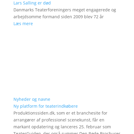
Lars Salling er død
Danmarks Teaterforeningers meget engagerede og
arbejdsomme formand siden 2009 blev 72 år
Læs mere
Nyheder og navne
Ny platform for teaterindkøbere
Produktionssiden.dk, som er et branchesite for
arrangører af professionel scenekunst, får en
markant opdatering og lanceres 25. februar som
TeaterGuiden, der også rummer Den Røde Brochures