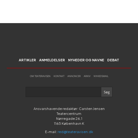
ARTIKLER
ANMELDELSER
NYHEDER OG NAVNE
DEBAT
OM TEATERAVISEN
KONTAKT
ANNONCER
ARKIV
NYHEDSMAIL
Ansvarshavende redaktør: Carsten Jensen
Teatercentrum
Nørregade 26,1
1165 København K
E-mail:
red@teateravisen.dk