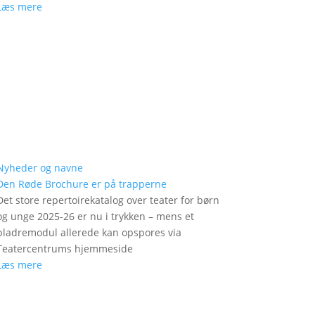
Læs mere
Nyheder og navne
Den Røde Brochure er på trapperne
Det store repertoirekatalog over teater for børn
og unge 2025-26 er nu i trykken – mens et
bladremodul allerede kan opspores via
Teatercentrums hjemmeside
Læs mere