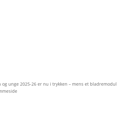
rn og unge 2025-26 er nu i trykken – mens et bladremodul
emmeside