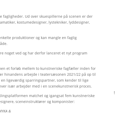
ge fagligheder. Ud over skuespillerne på scenen er der
ramatiker, kostumedesigner, lystekniker, lyddesigner,
enkelte produktioner og kan mangle en faglig
råde.
re noget ved og har derfor lanceret et nyt program
en et forløb mellem to kunstneriske fagfæller inden for
lger hinandens arbejde i teatersæsonen 2021/22 på op til
n ligeværdig sparringspartner, som kender til lige
hver især arbejder med i en scenekunstnerisk proces.
iklingsplatformen matchet og igangsat fem kunstneriske
designere, sceneinstruktører og komponister:
 MYKA &