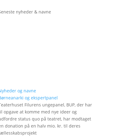
Seneste nyheder & navne
Nyheder og navne
Børneanarki og ekspertpanel
Teaterhuset Filurens ungepanel, BUP, der har
til opgave at komme med nye ideer og
udfordre status quo på teatret, har modtaget
en donation på en halv mio. kr. til deres
fællesskabsprojekt