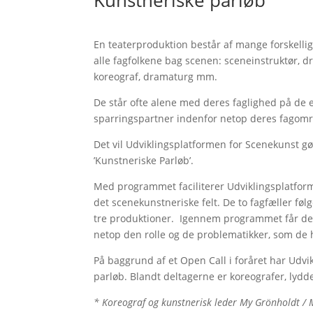
En teaterproduktion består af mange forskelli
alle fagfolkene bag scenen: sceneinstruktør, d
koreograf, dramaturg mm.
De står ofte alene med deres faglighed på de 
sparringspartner indenfor netop deres fagom
Det vil Udviklingsplatformen for Scenekunst gø
’Kunstneriske Parløb’.
Med programmet faciliterer Udviklingsplatform
det scenekunstneriske felt. De to fagfæller fø
tre produktioner. Igennem programmet får de e
netop den rolle og de problematikker, som de 
På baggrund af et Open Call i foråret har Udv
parløb. Blandt deltagerne er koreografer, lyd
* Koreograf og kunstnerisk leder My Grönholdt /