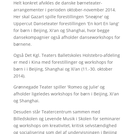
Helt konkret afvikles de danske børneteater-
arrangementer i perioden oktober-november 2014.
Her skal Gazart spille forestillingen 'Sneøjne' og
Uppercut Danseteater forestillingen 'En kort En lang'
for børn i Beijing, Xi'an og Shanghai, hvor begge
dansekompagnier også afholder danseworkshops for
børnene.
Også Det Kgl. Teaters Balletskoles Holstebro-afdeling
er med i Kina med forestillinger og workshops for
børn i i Beijing, Shanghai og Xi’an (11.-30. oktober
2014).
Grønnegade Teater spiller 'Romeo og Julie' og
afholder ligeledes workshops for børn i Beijing, Xi'an
og Shanghai.
Desuden står Teatercentrum sammen med
Billedskolen og Levende Musik i Skolen for seminarer
og workshops om kreativitet, kritisk selvstændighed
og socialisering som del af undervisningen i Beijing