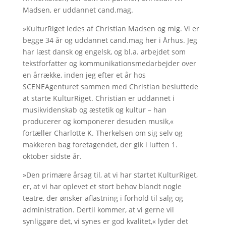
Madsen, er uddannet cand.mag.
»KulturRiget ledes af Christian Madsen og mig. Vi er
begge 34 år og uddannet cand.mag her i Århus. Jeg
har læst dansk og engelsk, og bl.a. arbejdet som
tekstforfatter og kommunikationsmedarbejder over
en årrække, inden jeg efter et år hos
SCENEAgenturet sammen med Christian besluttede
at starte KulturRiget. Christian er uddannet i
musikvidenskab og æstetik og kultur – han
producerer og komponerer desuden musik,«
fortæller Charlotte K. Therkelsen om sig selv og
makkeren bag foretagendet, der gik i luften 1.
oktober sidste år.
»Den primære årsag til, at vi har startet KulturRiget,
er, at vi har oplevet et stort behov blandt nogle
teatre, der ønsker aflastning i forhold til salg og
administration. Dertil kommer, at vi gerne vil
synliggøre det, vi synes er god kvalitet,« lyder det