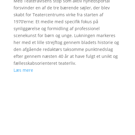
Med Teateravisens stop som aktiv nyhedsportal
forsvinder en af de tre bærende søjler, der blev
skabt for Teatercentrums virke fra starten af
1970’erne: Et medie med specifik fokus på
synliggørelse og formidling af professionel
scenekunst for børn og unge. Lukningen markeres
her med et lille strejftog gennem bladets historie og
den afgående redaktørs taksomme punktnedslag
efter gennem næsten 40 år at have fulgt et unikt og
fællesskabsorienteret teaterliv.
Læs mere