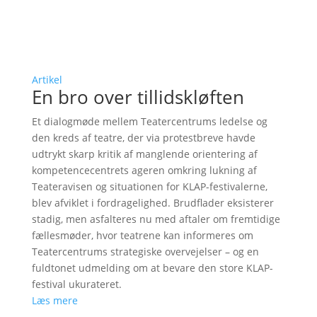
Artikel
En bro over tillidskløften
Et dialogmøde mellem Teatercentrums ledelse og
den kreds af teatre, der via protestbreve havde
udtrykt skarp kritik af manglende orientering af
kompetencecentrets ageren omkring lukning af
Teateravisen og situationen for KLAP-festivalerne,
blev afviklet i fordragelighed. Brudflader eksisterer
stadig, men asfalteres nu med aftaler om fremtidige
fællesmøder, hvor teatrene kan informeres om
Teatercentrums strategiske overvejelser – og en
fuldtonet udmelding om at bevare den store KLAP-
festival ukurateret.
Læs mere