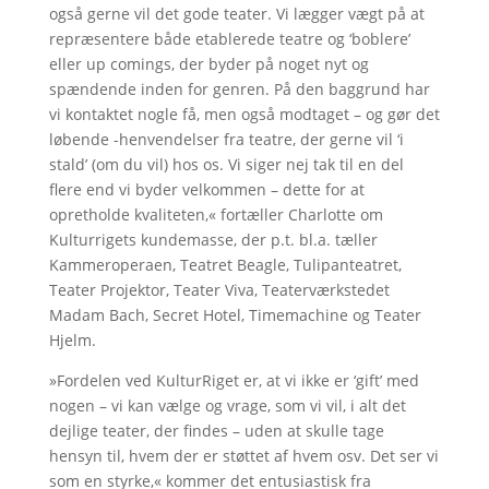
også gerne vil det gode teater. Vi lægger vægt på at
repræsentere både etablerede teatre og ‘boblere’
eller up comings, der byder på noget nyt og
spændende inden for genren. På den baggrund har
vi kontaktet nogle få, men også modtaget – og gør det
løbende -henvendelser fra teatre, der gerne vil ‘i
stald’ (om du vil) hos os. Vi siger nej tak til en del
flere end vi byder velkommen – dette for at
opretholde kvaliteten,« fortæller Charlotte om
Kulturrigets kundemasse, der p.t. bl.a. tæller
Kammeroperaen, Teatret Beagle, Tulipanteatret,
Teater Projektor, Teater Viva, Teaterværkstedet
Madam Bach, Secret Hotel, Timemachine og Teater
Hjelm.
»Fordelen ved KulturRiget er, at vi ikke er ‘gift’ med
nogen – vi kan vælge og vrage, som vi vil, i alt det
dejlige teater, der findes – uden at skulle tage
hensyn til, hvem der er støttet af hvem osv. Det ser vi
som en styrke,« kommer det entusiastisk fra