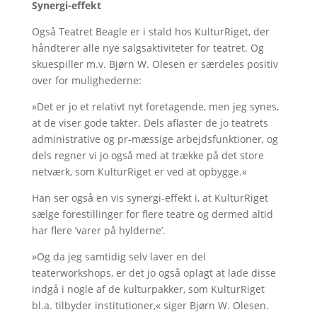
Synergi-effekt
Også Teatret Beagle er i stald hos KulturRiget, der
håndterer alle nye salgsaktiviteter for teatret. Og
skuespiller m.v. Bjørn W. Olesen er særdeles positiv
over for mulighederne:
»Det er jo et relativt nyt foretagende, men jeg synes,
at de viser gode takter. Dels aflaster de jo teatrets
administrative og pr-mæssige arbejdsfunktioner, og
dels regner vi jo også med at trække på det store
netværk, som KulturRiget er ved at opbygge.«
Han ser også en vis synergi-effekt i, at KulturRiget
sælge forestillinger for flere teatre og dermed altid
har flere ’varer på hylderne’.
»Og da jeg samtidig selv laver en del
teaterworkshops, er det jo også oplagt at lade disse
indgå i nogle af de kulturpakker, som KulturRiget
bl.a. tilbyder institutioner,« siger Bjørn W. Olesen.