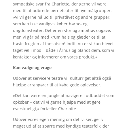
sympatiske svar fra Charlotte, der gerne vil være
med til at udbrede børneteater til nye målgrupper.
»Vi vil gerne nå ud til privatlivet og andre grupper,
som kan ikke vanligvis køber børne- og
ungdomsteater. Det er en stor og ambitiøs opgave,
men vi går på med krum hals og glæder os til at
høste frugten af indsatsen! Indtil nu er vi kun blevet
taget vel i mod – både i Århus og blandt dem, som vi
kontakter og informerer om vores produkt.«
Kan vælge og vrage
Udover at servicere teatre vil Kulturriget altså også
hjælpe arrangører til at købe gode oplevelser.
»Det kan være en jungle at navigere i udbuddet som
opkøber – det vil vi gerne hjælpe med at gøre
overskueligt,« fortæller Charlotte.
Udover vores egen mening om det, vi ser, gør vi
meget ud af at sparre med kyndige teaterfolk, der