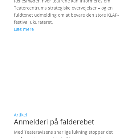
fællesmøder, hvor teatrene kan informeres om
Teatercentrums strategiske overvejelser – og en
fuldtonet udmelding om at bevare den store KLAP-
festival ukurateret.
Læs mere
Artikel
Anmelderi på falderebet
Med Teateravisens snarlige lukning stopper det