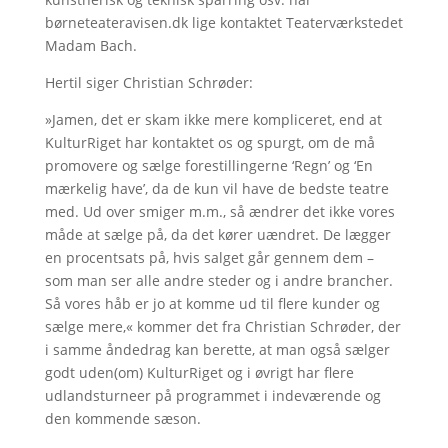
børneteateravisen.dk lige kontaktet Teaterværkstedet
Madam Bach.
Hertil siger Christian Schrøder:
»Jamen, det er skam ikke mere kompliceret, end at
KulturRiget har kontaktet os og spurgt, om de må
promovere og sælge forestillingerne ‘Regn’ og ‘En
mærkelig have’, da de kun vil have de bedste teatre
med. Ud over smiger m.m., så ændrer det ikke vores
måde at sælge på, da det kører uændret. De lægger
en procentsats på, hvis salget går gennem dem –
som man ser alle andre steder og i andre brancher.
Så vores håb er jo at komme ud til flere kunder og
sælge mere,« kommer det fra Christian Schrøder, der
i samme åndedrag kan berette, at man også sælger
godt uden(om) KulturRiget og i øvrigt har flere
udlandsturneer på programmet i indeværende og
den kommende sæson.