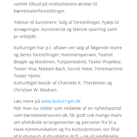
samlet tilbud på institutionens ønsker til
børneteaterforestillinger.
Ydelser til kunstnere: Salg af forestillinger, hjælp til
ansøgninger, kunstnerisk og teknisk sparring samt
pr-arbejde.
Kulturriget har p.t. aftaler om salg af følgende teatre
og deres forestillinger: Kammeroperaen, Teatret
Beagle og Maskinen, Tulipanteatret, Teater Projektor,
Teater Viva, Madam Bach, Secret Hotel, Timemachine,
Teater Hjelm.
KulturRiget består af Charlotte K. Therkelsen og
Christian W. Madsen.
Læs mere på
www.kulturriget.dk
Når man nu sidder som redaktør af en nyhedsportal
som børneteateravisen.dk, får godt nok mange mails
om allehånde arrangementer og personer fra bl.a.
Have Kommunikation og fra Kulturpressen, (en filial
af Kultunaut), Kulturdoktor m.fl. – og så selvfølgelig