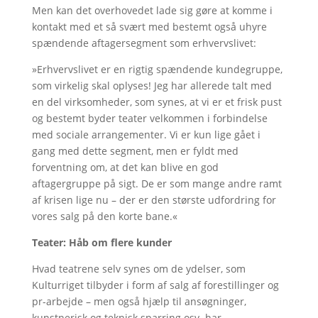
Men kan det overhovedet lade sig gøre at komme i
kontakt med et så svært med bestemt også uhyre
spændende aftagersegment som erhvervslivet:
»Erhvervslivet er en rigtig spændende kundegruppe,
som virkelig skal oplyses! Jeg har allerede talt med
en del virksomheder, som synes, at vi er et frisk pust
og bestemt byder teater velkommen i forbindelse
med sociale arrangementer. Vi er kun lige gået i
gang med dette segment, men er fyldt med
forventning om, at det kan blive en god
aftagergruppe på sigt. De er som mange andre ramt
af krisen lige nu – der er den største udfordring for
vores salg på den korte bane.«
Teater: Håb om flere kunder
Hvad teatrene selv synes om de ydelser, som
Kulturriget tilbyder i form af salg af forestillinger og
pr-arbejde – men også hjælp til ansøgninger,
kunstnerisk og teknisk sparring osv. har