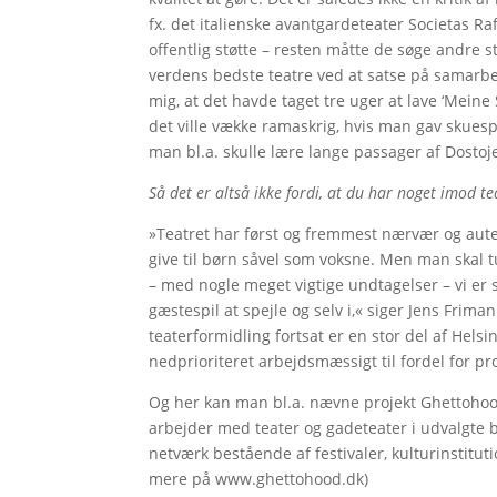
fx. det italienske avantgardeteater Societas Ra
offentlig støtte – resten måtte de søge andre s
verdens bedste teatre ved at satse på samarbej
mig, at det havde taget tre uger at lave ‘Meine
det ville vække ramaskrig, hvis man gav skuespi
man bl.a. skulle lære lange passager af Dostoj
Så det er altså ikke fordi, at du har noget imod 
»Teatret har først og fremmest nærvær og autent
give til børn såvel som voksne. Men man skal tu
– med nogle meget vigtige undtagelser – vi er 
gæstespil at spejle og selv i,« siger Jens Fri
teaterformidling fortsat er en stor del af Hels
nedprioriteret arbejdsmæssigt til fordel for pro
Og her kan man bl.a. nævne projekt Ghettohood,
arbejder med teater og gadeteater i udvalgte b
netværk bestående af festivaler, kulturinstitu
mere på www.ghettohood.dk)