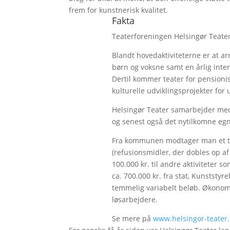
frem for kunstnerisk kvalitet.
Fakta
Teaterforeningen Helsingør Teater 
Blandt hovedaktiviteterne er at ar
børn og voksne samt en årlig inte
Dertil kommer teater for pensionis
kulturelle udviklingsprojekter for
Helsingør Teater samarbejder med
og senest også det nytilkomne egn
Fra kommunen modtager man et tilsk
(refusionsmidler, der dobles op af s
100.000 kr. til andre aktiviteter s
ca. 700.000 kr. fra stat, Kunststyre
temmelig variabelt beløb. Økonomi
løsarbejdere.
Se mere på
www.helsingor-teater