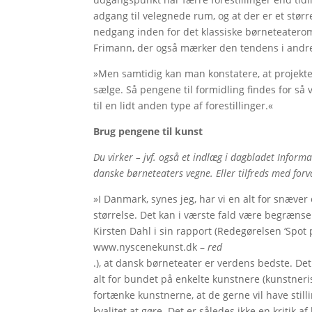
adgang til velegnede rum, og at der er et størr
nedgang inden for det klassiske børneteatero
Frimann, der også mærker den tendens i andre 
»Men samtidig kan man konstatere, at projekter 
sælge. Så pengene til formidling findes for så
til en lidt anden type af forestillinger.«
Brug pengene til kunst
Du virker – jvf. også et indlæg i dagbladet Informat
danske børneteaters vegne. Eller tilfreds med forva
»I Danmark, synes jeg, har vi en alt for snæver
størrelse. Det kan i værste fald være begrænsen
Kirsten Dahl i sin rapport (Redegørelsen ‘Spot
www.nyscenekunst.dk –
red
.), at dansk børneteater er verdens bedste. Det
alt for bundet på enkelte kunstnere (kunstneris
fortænke kunstnerne, at de gerne vil have stil
kvalitet at gøre. Det er således ikke en kritik 