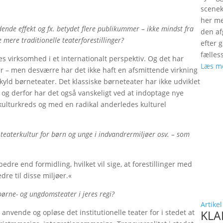
scenek
her me
nde effekt og fx. betydet flere publikummer – ikke mindst fra
den a
mere traditionelle teaterforestillinger?
efter 
fælles
es virksomhed i et internationalt perspektiv. Og det har
Læs m
ter – men desværre har det ikke haft en afsmittende virkning
skyld børneteater. Det klassiske børneteater har ikke udviklet
 og derfor har det også vanskeligt ved at indoptage nye
lturkreds og med en radikal anderledes kulturel
le teaterkultur for børn og unge i indvandrermiljøer osv. – som
bedre end formidling, hvilket vil sige, at forestillinger med
re til disse miljøer.«
børne- og ungdomsteater i jeres regi?
Artikel
 anvende og opløse det institutionelle teater for i stedet at
KLAP