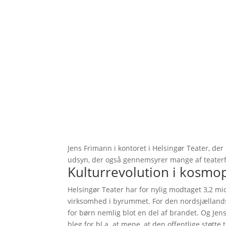
Jens Frimann i kontoret i Helsingør Teater, de
udsyn, der også gennemsyrer mange af teaterfo
Kulturrevolution i kosmo
Helsingør Teater har for nylig modtaget 3,2 mio
virksomhed i byrummet. For den nordsjællandsk
for børn nemlig blot en del af brandet. Og Jens
bleg for bl.a. at mene, at den offentlige støt