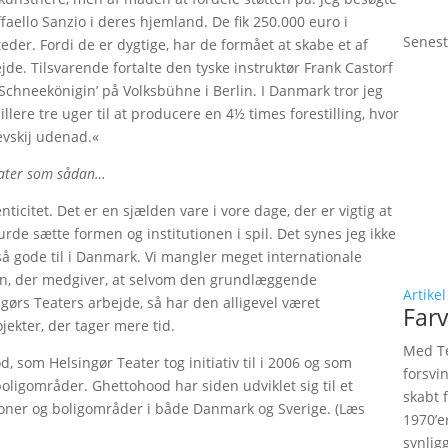
ffaello Sanzio i deres hjemland. De fik 250.000 euro i
Senest
teder. Fordi de er dygtige, har de formået at skabe et af
de. Tilsvarende fortalte den tyske instruktør Frank Castorf
 Schneekönigin’ på Volksbühne i Berlin. I Danmark tror jeg
llere tre uger til at producere en 4½ times forestilling, hvor
evskij udenad.«
teater som sådan…
icitet. Det er en sjælden vare i vore dage, der er vigtig at
rde sætte formen og institutionen i spil. Det synes jeg ikke
så gode til i Danmark. Vi mangler meget internationale
mann, der medgiver, at selvom den grundlæggende
Artikel
ingørs Teaters arbejde, så har den alligevel været
Farv
jekter, der tager mere tid.
Med Te
 som Helsingør Teater tog initiativ til i 2006 og som
forsvi
oligområder. Ghettohood har siden udviklet sig til et
skabt 
tioner og boligområder i både Danmark og Sverige. (Læs
1970’e
synlig