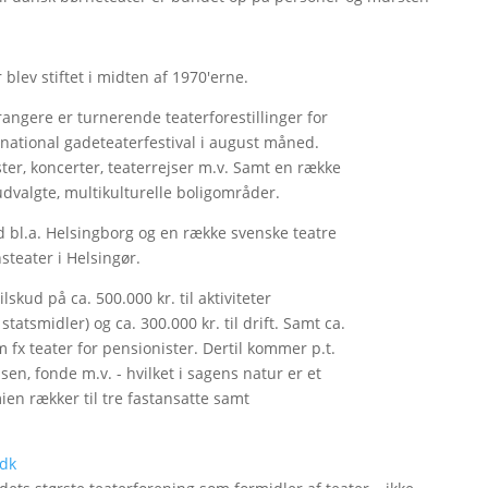
blev stiftet i midten af 1970'erne.
rangere er turnerende teaterforestillinger for
rnational gadeteaterfestival i august måned.
ter, koncerter, teaterrejser m.v. Samt en række
 udvalgte, multikulturelle boligområder.
 bl.a. Helsingborg og en række svenske teatre
steater i Helsingør.
ud på ca. 500.000 kr. til aktiviteter
tatsmidler) og ca. 300.000 kr. til drift. Samt ca.
om fx teater for pensionister. Dertil kommer p.t.
lsen, fonde m.v. - hvilket i sagens natur er et
en rækker til tre fastansatte samt
.dk