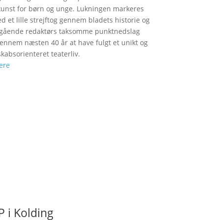
unst for børn og unge. Lukningen markeres
d et lille strejftog gennem bladets historie og
fgående redaktørs taksomme punktnedslag
gennem næsten 40 år at have fulgt et unikt og
skabsorienteret teaterliv.
ere
 i Kolding