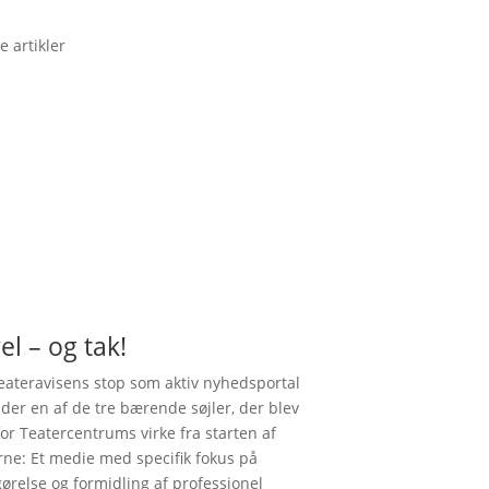
e artikler
el – og tak!
ateravisens stop som aktiv nyhedsportal
nder en af de tre bærende søjler, der blev
for Teatercentrums virke fra starten af
rne: Et medie med specifik fokus på
gørelse og formidling af professionel