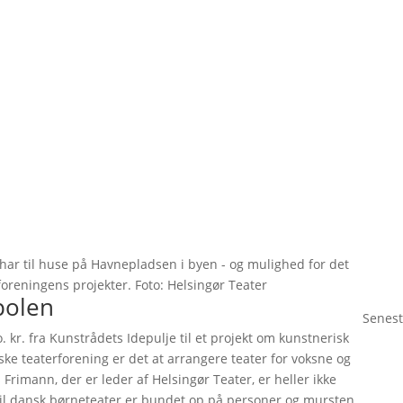
r har til huse på Havnepladsen i byen - og mulighed for det
reningens projekter. Foto: Helsingør Teater
polen
Senest
. kr. fra Kunstrådets Idepulje til et projekt om kunstnerisk
e teaterforening er det at arrangere teater for voksne og
 Frimann, der er leder af Helsingør Teater, er heller ikke
te til dansk børneteater er bundet op på personer og mursten