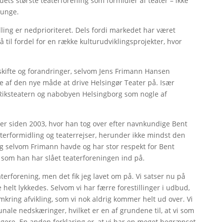
dets største teaterforening som formidler af teater – ikke
 unge.
ing er nedprioriteret. Dels fordi markedet har været
il fordel for en række kulturudviklingsprojekter, hvor
skifte og forandringer, selvom Jens Frimann Hansen
e af den nye måde at drive Helsingør Teater på. Især
iksteatern og nabobyen Helsingborg som nogle af
ter siden 2003, hvor han tog over efter navnkundige Bent
terformidling og teaterrejser, herunder ikke mindst den
l. Og selvom Frimann havde og har stor respekt for Bent
 som han har slået teaterforeningen ind på.
terforening, men det fik jeg lavet om på. Vi satser nu på
e helt lykkedes. Selvom vi har færre forestillinger i udbud,
kring afvikling, som vi nok aldrig kommer helt ud over. Vi
ale nedskæringer, hvilket er en af grundene til, at vi som
igere. En anden forklaring er, at vi har en meget begrænset