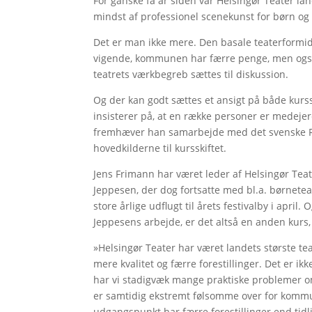
For ganske få år siden var Helsingør Teater lan
mindst af professionel scenekunst for børn og
Det er man ikke mere. Den basale teaterformidl
vigende, kommunen har færre penge, men også t
teatrets værkbegreb sættes til diskussion.
Og der kan godt sættes et ansigt på både kurs
insisterer på, at en række personer er medejer
fremhæver han samarbejde med det svenske R
hovedkilderne til kursskiftet.
Jens Frimann har været leder af Helsingør Tea
Jeppesen, der dog fortsatte med bl.a. børnetea
store årlige udflugt til årets festivalby i apri
Jeppesens arbejde, er det altså en anden kurs,
»Helsingør Teater har været landets største tea
mere kvalitet og færre forestillinger. Det er ikk
har vi stadigvæk mange praktiske problemer om
er samtidig ekstremt følsomme over for kommun
udgangspunkt har færre forestillinger end tidl