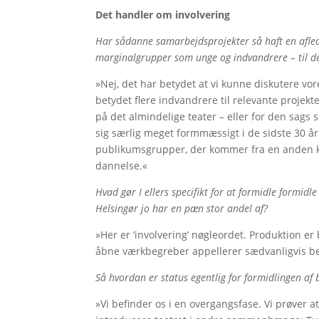
Det handler om involvering
Har sådanne samarbejdsprojekter så haft en aflede
marginalgrupper som unge og indvandrere – til de 
»Nej, det har betydet at vi kunne diskutere vor
betydet flere indvandrere til relevante projek
på det almindelige teater – eller for den sags 
sig særlig meget formmæssigt i de sidste 30 år
publikumsgrupper, der kommer fra en anden ku
dannelse.«
Hvad gør I ellers specifikt for at formidle formid
Helsingør jo har en pæn stor andel af?
»Her er ‘involvering’ nøgleordet. Produktion er 
åbne værkbegreber appellerer sædvanligvis bed
Så hvordan er status egentlig for formidlingen af 
»Vi befinder os i en overgangsfase. Vi prøver at