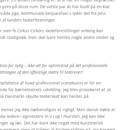
e pres på disse rum. De sidste par år har budt på en klar
mråde pga. kommunale besparelser,« lyder det fra Jens
af landets teaterforeninger.
som fx Cirkus Cirkörs skoleforestillinger virkelig kan
 vidt stadigvæk, men skal bare hentes nogle andre steder og
ion for nylig – ikke alt for optimistisk på det professionelle
ltningen af den offentlige støtte til teatrene?!
 opfattelse af hvad professionel scenekunst er for en
de for børneteatrets udvikling. Jeg blev provokeret af, at
 på Danmarks skjulte teaterskat’ kan hentes på
 mener jeg ikke nødvendigvis er rigtigt. Men dansk støtte er
ke ledere i egnsteatre m.v.) og i mursten. Jeg kan ikke
linger og løn. Det har bare ikke noget med kunstnerisk
af kunstnere, men af måden at fordele støtten på. Jeg besøgte