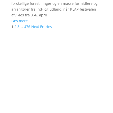
forskellige forestillinger og en masse formidlere og
arrangører fra ind- og udland, når KLAP-festivalen
afvikles fra 3.-6. april
Læs mere
1
2
3
…
476
Next Entries