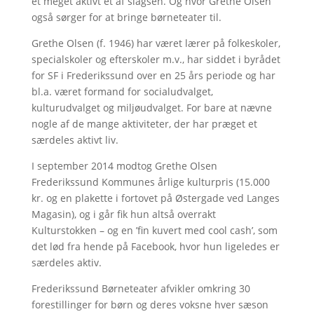
et meget aktivt et af slagsen. Og hvor Grethe Olsen
også sørger for at bringe børneteater til.
Grethe Olsen (f. 1946) har været lærer på folkeskoler,
specialskoler og efterskoler m.v., har siddet i byrådet
for SF i Frederikssund over en 25 års periode og har
bl.a. været formand for socialudvalget,
kulturudvalget og miljøudvalget. For bare at nævne
nogle af de mange aktiviteter, der har præget et
særdeles aktivt liv.
I september 2014 modtog Grethe Olsen
Frederikssund Kommunes årlige kulturpris (15.000
kr. og en plakette i fortovet på Østergade ved Langes
Magasin), og i går fik hun altså overrakt
Kulturstokken – og en ’fin kuvert med cool cash’, som
det lød fra hende på Facebook, hvor hun ligeledes er
særdeles aktiv.
Frederikssund Børneteater afvikler omkring 30
forestillinger for børn og deres voksne hver sæson