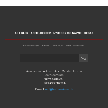
ARTIKLER
ANMELDELSER
NYHEDER OG NAVNE
DEBAT
OM TEATERAVISEN
KONTAKT
ANNONCER
ARKIV
NYHEDSMAIL
Ansvarshavende redaktør: Carsten Jensen
Teatercentrum
Nørregade 26,1
1165 København K
E-mail:
red@teateravisen.dk