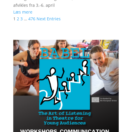
afvikles fra 3.-6. april
Læs mere
1
2
3
…
476
Next Entries