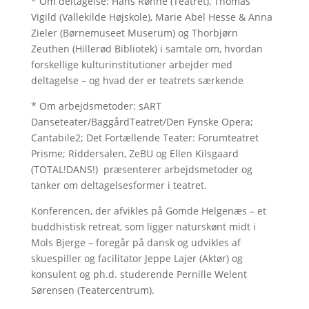
* Om deltagelse: Hans Rønne (Teatret), Thomas
Vigild (Vallekilde Højskole), Marie Abel Hesse & Anna
Zieler (Børnemuseet Muserum) og Thorbjørn
Zeuthen (Hillerød Bibliotek) i samtale om, hvordan
forskellige kulturinstitutioner arbejder med
deltagelse – og hvad der er teatrets særkende
* Om arbejdsmetoder: sART
Danseteater/BaggårdTeatret/Den Fynske Opera;
Cantabile2; Det Fortællende Teater: Forumteatret
Prisme; Riddersalen, ZeBU og Ellen Kilsgaard
(TOTAL!DANS!) præsenterer arbejdsmetoder og
tanker om deltagelsesformer i teatret.
Konferencen, der afvikles på Gomde Helgenæs – et
buddhistisk retreat, som ligger naturskønt midt i
Mols Bjerge – foregår på dansk og udvikles af
skuespiller og facilitator Jeppe Lajer (Aktør) og
konsulent og ph.d. studerende Pernille Welent
Sørensen (Teatercentrum).