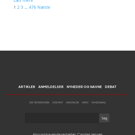
Læs mere
1
2
3
…
476
Næste
ARTIKLER
ANMELDELSER
NYHEDER OG NAVNE
DEBAT
OM TEATERAVISEN
KONTAKT
ANNONCER
ARKIV
NYHEDSMAIL
Ansvarshavende redaktør: Carsten Jensen