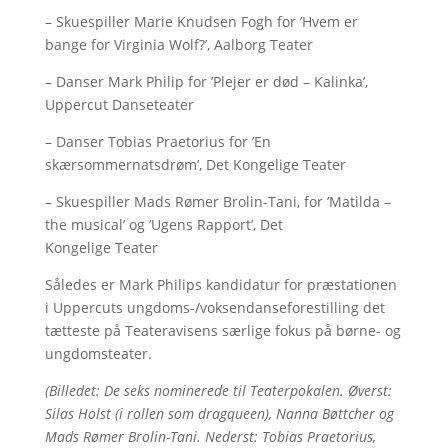
– Skuespiller Marie Knudsen Fogh for ’Hvem er
bange for Virginia Wolf?’, Aalborg Teater
– Danser Mark Philip for ’Plejer er død – Kalinka’,
Uppercut Danseteater
– Danser Tobias Praetorius for ’En
skærsommernatsdrøm’, Det Kongelige Teater
– Skuespiller Mads Rømer Brolin-Tani, for ’Matilda –
the musical’ og ’Ugens Rapport’, Det
Kongelige Teater
Således er Mark Philips kandidatur for præstationen
i Uppercuts ungdoms-/voksendanseforestilling det
tætteste på Teateravisens særlige fokus på børne- og
ungdomsteater.
(Billedet: De seks nominerede til Teaterpokalen. Øverst:
Silas Holst (i rollen som dragqueen), Nanna Bøttcher og
Mads Rømer Brolin-Tani. Nederst: Tobias Praetorius,