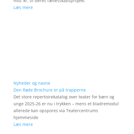
mio. kr. til deres fællesskabsprojekt
Læs mere
Nyheder og navne
Den Røde Brochure er på trapperne
Det store repertoirekatalog over teater for børn og
unge 2025-26 er nu i trykken – mens et bladremodul
allerede kan opspores via Teatercentrums
hjemmeside
Læs mere