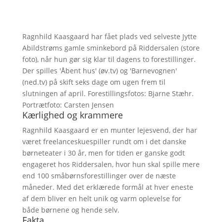
Ragnhild Kaasgaard har fået plads ved selveste Jytte
Abildstrøms gamle sminkebord på Riddersalen (store
foto), når hun gør sig klar til dagens to forestillinger.
Der spilles 'Åbent hus' (øv.tv) og 'Barnevognen'
(ned.tv) på skift seks dage om ugen frem til
slutningen af april. Forestillingsfotos: Bjarne Stæhr.
Portrætfoto: Carsten Jensen
Kærlighed og krammere
Ragnhild Kaasgaard er en munter lejesvend, der har
været freelanceskuespiller rundt om i det danske
børneteater i 30 år, men for tiden er ganske godt
engageret hos Riddersalen, hvor hun skal spille mere
end 100 småbørnsforestillinger over de næste
måneder. Med det erklærede formål at hver eneste
af dem bliver en helt unik og varm oplevelse for
både børnene og hende selv.
Fakta