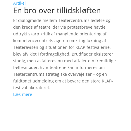
Artikel
En bro over tillidskløften
Et dialogmøde mellem Teatercentrums ledelse og
den kreds af teatre, der via protestbreve havde
udtrykt skarp kritik af manglende orientering af
kompetencecentrets ageren omkring lukning af
Teateravisen og situationen for KLAP-festivalerne,
blev afviklet i fordragelighed. Brudflader eksisterer
stadig, men asfalteres nu med aftaler om fremtidige
fællesmøder, hvor teatrene kan informeres om
Teatercentrums strategiske overvejelser – og en
fuldtonet udmelding om at bevare den store KLAP-
festival ukurateret.
Læs mere