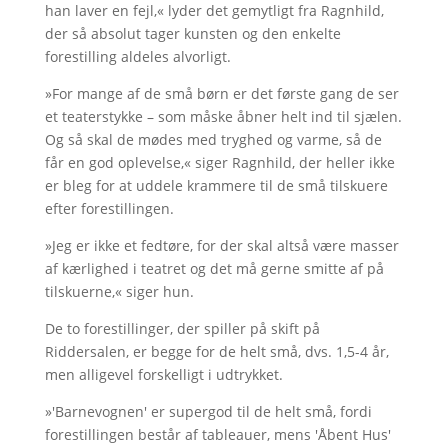
han laver en fejl,« lyder det gemytligt fra Ragnhild,
der så absolut tager kunsten og den enkelte
forestilling aldeles alvorligt.
»For mange af de små børn er det første gang de ser
et teaterstykke – som måske åbner helt ind til sjælen.
Og så skal de mødes med tryghed og varme, så de
får en god oplevelse,« siger Ragnhild, der heller ikke
er bleg for at uddele krammere til de små tilskuere
efter forestillingen.
»Jeg er ikke et fedtøre, for der skal altså være masser
af kærlighed i teatret og det må gerne smitte af på
tilskuerne,« siger hun.
De to forestillinger, der spiller på skift på
Riddersalen, er begge for de helt små, dvs. 1,5-4 år,
men alligevel forskelligt i udtrykket.
»'Barnevognen' er supergod til de helt små, fordi
forestillingen består af tableauer, mens 'Åbent Hus'