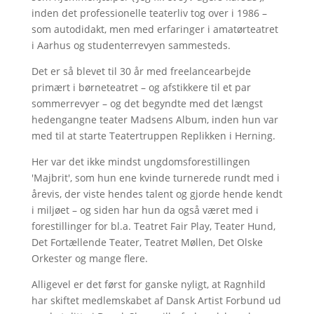
inden det professionelle teaterliv tog over i 1986 –
som autodidakt, men med erfaringer i amatørteatret
i Aarhus og studenterrevyen sammesteds.
Det er så blevet til 30 år med freelancearbejde
primært i børneteatret – og afstikkere til et par
sommerrevyer – og det begyndte med det længst
hedengangne teater Madsens Album, inden hun var
med til at starte Teatertruppen Replikken i Herning.
Her var det ikke mindst ungdomsforestillingen
'Majbrit', som hun ene kvinde turnerede rundt med i
årevis, der viste hendes talent og gjorde hende kendt
i miljøet – og siden har hun da også været med i
forestillinger for bl.a. Teatret Fair Play, Teater Hund,
Det Fortællende Teater, Teatret Møllen, Det Olske
Orkester og mange flere.
Alligevel er det først for ganske nyligt, at Ragnhild
har skiftet medlemskabet af Dansk Artist Forbund ud