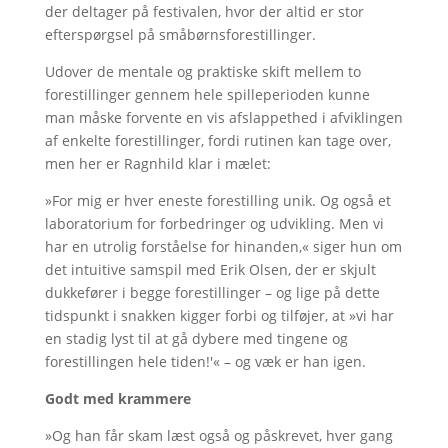
der deltager på festivalen, hvor der altid er stor
efterspørgsel på småbørnsforestillinger.
Udover de mentale og praktiske skift mellem to
forestillinger gennem hele spilleperioden kunne
man måske forvente en vis afslappethed i afviklingen
af enkelte forestillinger, fordi rutinen kan tage over,
men her er Ragnhild klar i mælet:
»For mig er hver eneste forestilling unik. Og også et
laboratorium for forbedringer og udvikling. Men vi
har en utrolig forståelse for hinanden,« siger hun om
det intuitive samspil med Erik Olsen, der er skjult
dukkefører i begge forestillinger – og lige på dette
tidspunkt i snakken kigger forbi og tilføjer, at »vi har
en stadig lyst til at gå dybere med tingene og
forestillingen hele tiden!'« – og væk er han igen.
Godt med krammere
»Og han får skam læst også og påskrevet, hver gang