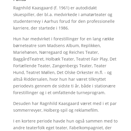
Ragnhild Kaasgaard (f. 1961) er autodidakt
skuespiller, der bl.a. medvirkede i amatørteater og
studenterrevy i Aarhus forud for den professionelle
karriere, der startede i 1986.
Hun har medvirket i forestillinger for en lang række
børneteatre som Madsens Album, Replikken,
Mariehønen, Nørregaard og Reiches Teater,
BaggårdTeatret, Holbæk Teater, Teatret Fair Play, Det
Fortællende Teater, Zangenbergs Teater, Teater
Hund, Teatret Møllen, Det Olske Orkester m.fl. - og
altså Riddersalen, hvor hun har været tilknyttet
periodevis gennem de sidste ti år, både i stationære
forestillinger og i et omfattende turneprogram.
Desuden har Ragnhild Kaasgaard været med i et par
sommerrevyer, Holberg-spil og reklamefilm.
I en kortere periode havde hun også sammen med to
andre teaterfolk eget teater, Fabelkompagniet, der