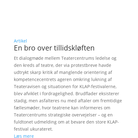
Artikel
En bro over tillidskløften
Et dialogmøde mellem Teatercentrums ledelse og
den kreds af teatre, der via protestbreve havde
udtrykt skarp kritik af manglende orientering af
kompetencecentrets ageren omkring lukning af
Teateravisen og situationen for KLAP-festivalerne,
blev afviklet i fordragelighed. Brudflader eksisterer
stadig, men asfalteres nu med aftaler om fremtidige
fællesmøder, hvor teatrene kan informeres om
Teatercentrums strategiske overvejelser – og en
fuldtonet udmelding om at bevare den store KLAP-
festival ukurateret.
Læs mere