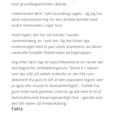
hvor grundtvigianismen rådede.
»'Mennesket først', som Grundtvig sagde – og jeg har
altid interesseret mig for den direkte kontakt med
andre mennesker,« siger hun.
Hvad ingen, der har set hende i sociale
sammenhæng, er i tvivl om. Og det bliver lige
understreget med et par solide krammere, da Deres
udsendte forlader Riddersalen ad bagtrappen.
Dog efter først lige at have frekventeret en raritet tæt
ved Ragnhilds omklædningsrum, 'Storm P.s lokum',
som der står på skiltet. Indenfor er det lille rum
dekoreret fra gulv til loft af den populære tegner (der
jo også selv snuste til skuespillerfaget) – hvilket har
gjort toilet med gammel cisterne og det hele til et af
Nationalmuseet bevaringsværdigt sted – ganske som
det lille teater på Frederiksberg.
Fakta