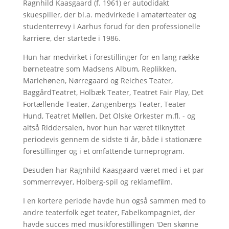
Ragnhild Kaasgaard (f. 1961) er autodidakt
skuespiller, der bl.a. medvirkede i amatørteater og
studenterrevy i Aarhus forud for den professionelle
karriere, der startede i 1986.
Hun har medvirket i forestillinger for en lang række
børneteatre som Madsens Album, Replikken,
Mariehønen, Nørregaard og Reiches Teater,
BaggårdTeatret, Holbæk Teater, Teatret Fair Play, Det
Fortællende Teater, Zangenbergs Teater, Teater
Hund, Teatret Møllen, Det Olske Orkester m.fl. - og
altså Riddersalen, hvor hun har været tilknyttet
periodevis gennem de sidste ti år, både i stationære
forestillinger og i et omfattende turneprogram.
Desuden har Ragnhild Kaasgaard været med i et par
sommerrevyer, Holberg-spil og reklamefilm.
I en kortere periode havde hun også sammen med to
andre teaterfolk eget teater, Fabelkompagniet, der
havde succes med musikforestillingen 'Den skønne