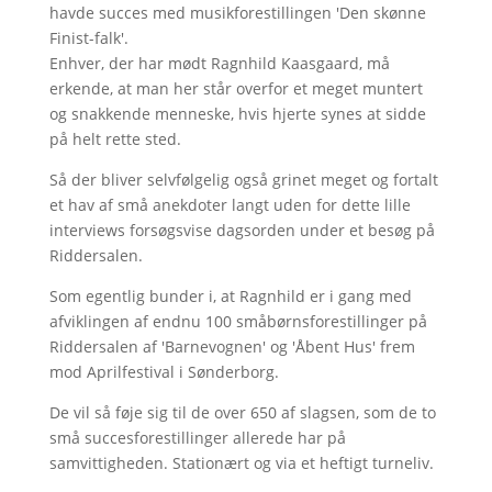
havde succes med musikforestillingen 'Den skønne
Finist-falk'.
Enhver, der har mødt Ragnhild Kaasgaard, må
erkende, at man her står overfor et meget muntert
og snakkende menneske, hvis hjerte synes at sidde
på helt rette sted.
Så der bliver selvfølgelig også grinet meget og fortalt
et hav af små anekdoter langt uden for dette lille
interviews forsøgsvise dagsorden under et besøg på
Riddersalen.
Som egentlig bunder i, at Ragnhild er i gang med
afviklingen af endnu 100 småbørnsforestillinger på
Riddersalen af 'Barnevognen' og 'Åbent Hus' frem
mod Aprilfestival i Sønderborg.
De vil så føje sig til de over 650 af slagsen, som de to
små succesforestillinger allerede har på
samvittigheden. Stationært og via et heftigt turneliv.