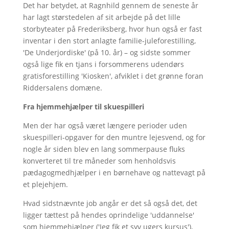
Det har betydet, at Ragnhild gennem de seneste år
har lagt størstedelen af sit arbejde på det lille
storbyteater på Frederiksberg, hvor hun også er fast
inventar i den stort anlagte familie-juleforestilling,
'De Underjordiske' (på 10. år) – og sidste sommer
også lige fik en tjans i forsommerens udendørs
gratisforestilling 'Kiosken', afviklet i det grønne foran
Riddersalens domæne.
Fra hjemmehjælper til skuespilleri
Men der har også været længere perioder uden
skuespilleri-opgaver for den muntre lejesvend, og for
nogle år siden blev en lang sommerpause fluks
konverteret til tre måneder som henholdsvis
pædagogmedhjælper i en børnehave og nattevagt på
et plejehjem.
Hvad sidstnævnte job angår er det så også det, det
ligger tættest på hendes oprindelige 'uddannelse'
som hjemmehjælper ('Jeg fik et syv ugers kursus'),