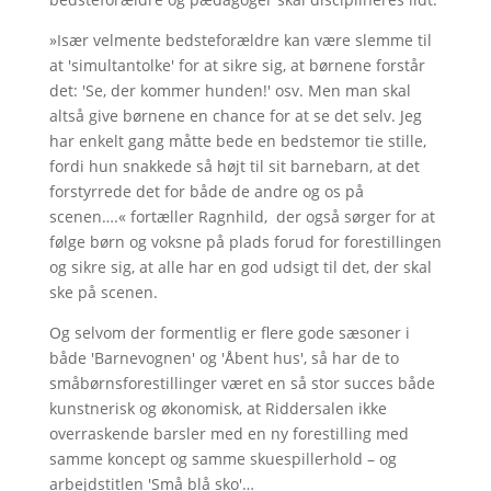
»Især velmente bedsteforældre kan være slemme til
at 'simultantolke' for at sikre sig, at børnene forstår
det: 'Se, der kommer hunden!' osv. Men man skal
altså give børnene en chance for at se det selv. Jeg
har enkelt gang måtte bede en bedstemor tie stille,
fordi hun snakkede så højt til sit barnebarn, at det
forstyrrede det for både de andre og os på
scenen….« fortæller Ragnhild, der også sørger for at
følge børn og voksne på plads forud for forestillingen
og sikre sig, at alle har en god udsigt til det, der skal
ske på scenen.
Og selvom der formentlig er flere gode sæsoner i
både 'Barnevognen' og 'Åbent hus', så har de to
småbørnsforestillinger været en så stor succes både
kunstnerisk og økonomisk, at Riddersalen ikke
overraskende barsler med en ny forestilling med
samme koncept og samme skuespillerhold – og
arbejdstitlen 'Små blå sko'…