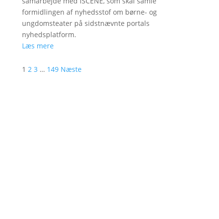
samarbejde med ISCENE, som skal samle
formidlingen af nyhedsstof om børne- og
ungdomsteater på sidstnævnte portals
nyhedsplatform.
Læs mere
1
2
3
…
149
Næste