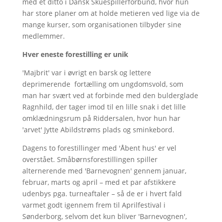
med et ditto i Dansk Skuespillerforbund, hvor hun
har store planer om at holde metieren ved lige via de
mange kurser, som organisationen tilbyder sine
medlemmer.
Hver eneste forestilling er unik
'Majbrit' var i øvrigt en barsk og lettere
deprimerende fortælling om ungdomsvold, som
man har svært ved at forbinde med den bulderglade
Ragnhild, der tager imod til en lille snak i det lille
omklædningsrum på Riddersalen, hvor hun har
'arvet' Jytte Abildstrøms plads og sminkebord.
Dagens to forestillinger med 'Åbent hus' er vel
overstået. Småbørnsforestillingen spiller
alternerende med 'Barnevognen' gennem januar,
februar, marts og april – med et par afstikkere
udenbys pga. turneaftaler – så de er i hvert fald
varmet godt igennem frem til Aprilfestival i
Sønderborg, selvom det kun bliver 'Barnevognen',