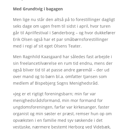
Med Grundtvig i bagagen
Men lige nu står den altså på to forestillinger dagligt
seks dage om ugen frem til sidst i april, hvor turen
går til Aprilfestival i Sønderborg – og hvor dukkefører
Erik Olsen også har et par småbørnsforestillinger
med i regi af sit eget Olsens Teater.
Men Ragnhild Kaasgaard har således fast arbejde i
sin freelancetilværelse en rum tid endnu, mens der
også bliver tid til at passe andre gøremål – der ud
over mand og to børn bl.a. omfatter tjansen som
medlem af Bispebjerg Sogns Menighedsråd.
»Jeg er et rigtigt foreningsbarn; min far var
menighedsrådsformand, min mor formand for
ungdomsforeningen, farfar var kirkesanger, faster
organist og min søster er præst, remser hun op om
opvæksten i en familie med syv søskende i det
vestjyske, nærmere bestemt Herborg ved Videbæk,