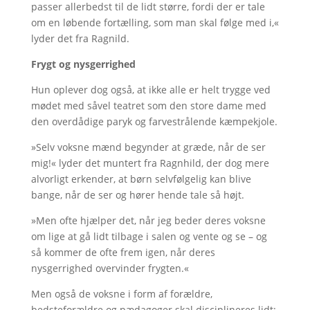
passer allerbedst til de lidt større, fordi der er tale
om en løbende fortælling, som man skal følge med i,«
lyder det fra Ragnild.
Frygt og nysgerrighed
Hun oplever dog også, at ikke alle er helt trygge ved
mødet med såvel teatret som den store dame med
den overdådige paryk og farvestrålende kæmpekjole.
»Selv voksne mænd begynder at græde, når de ser
mig!« lyder det muntert fra Ragnhild, der dog mere
alvorligt erkender, at børn selvfølgelig kan blive
bange, når de ser og hører hende tale så højt.
»Men ofte hjælper det, når jeg beder deres voksne
om lige at gå lidt tilbage i salen og vente og se – og
så kommer de ofte frem igen, når deres
nysgerrighed overvinder frygten.«
Men også de voksne i form af forældre,
bedsteforældre og pædagoger skal disciplineres lidt: