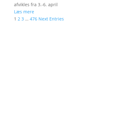
afvikles fra 3.-6. april
Læs mere
1
2
3
…
476
Next Entries