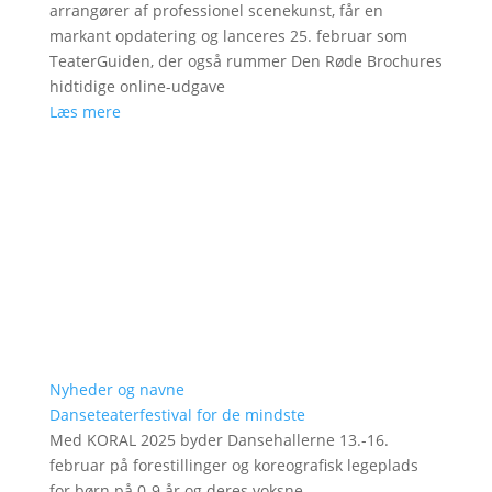
arrangører af professionel scenekunst, får en
markant opdatering og lanceres 25. februar som
TeaterGuiden, der også rummer Den Røde Brochures
hidtidige online-udgave
Læs mere
Nyheder og navne
Danseteaterfestival for de mindste
Med KORAL 2025 byder Dansehallerne 13.-16.
februar på forestillinger og koreografisk legeplads
for børn på 0-9 år og deres voksne