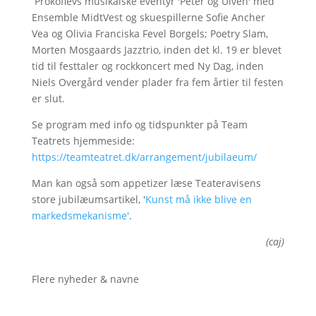
Prokofievs musikalske eventyr 'Peter og Ulven' med
Ensemble MidtVest og skuespillerne Sofie Ancher
Vea og Olivia Franciska Fevel Borgels; Poetry Slam,
Morten Mosgaards Jazztrio, inden det kl. 19 er blevet
tid til festtaler og rockkoncert med Ny Dag, inden
Niels Overgård vender plader fra fem årtier til festen
er slut.
Se program med info og tidspunkter på Team
Teatrets hjemmeside:
https://teamteatret.dk/arrangement/jubilaeum/
Man kan også som appetizer læse Teateravisens
store jubilæumsartikel, '
Kunst må ikke blive en
markedsmekanisme'
.
(caj)
Flere nyheder & navne