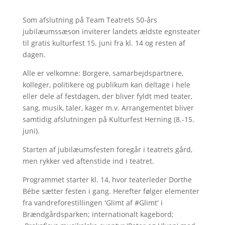
Som afslutning på Team Teatrets 50-års
jubilæumssæson inviterer landets ældste egnsteater
til gratis kulturfest 15. juni fra kl. 14 og resten af
dagen.
Alle er velkomne: Borgere, samarbejdspartnere,
kolleger, politikere og publikum kan deltage i hele
eller dele af festdagen, der bliver fyldt med teater,
sang, musik, taler, kager m.v. Arrangementet bliver
samtidig afslutningen på Kulturfest Herning (8.-15.
juni).
Starten af jubilæumsfesten foregår i teatrets gård,
men rykker ved aftenstide ind i teatret.
Programmet starter kl. 14, hvor teaterleder Dorthe
Bébe sætter festen i gang. Herefter følger elementer
fra vandreforestillingen 'Glimt af #Glimt' i
Brændgårdsparken; internationalt kagebord;