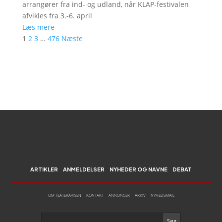
arrangører fra ind- og udland, når KLAP-festivalen
afvikles fra 3.-6. april
Læs mere
1
2
3
…
476
Næste
ARTIKLER
ANMELDELSER
NYHEDER OG NAVNE
DEBAT
OM TEATERAVISEN
KONTAKT
ANNONCER
ARKIV
NYHEDSMAIL