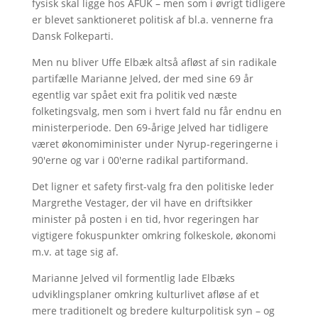
fysisk skal ligge hos AFUK – men som i øvrigt tidligere
er blevet sanktioneret politisk af bl.a. vennerne fra
Dansk Folkeparti.
Men nu bliver Uffe Elbæk altså afløst af sin radikale
partifælle Marianne Jelved, der med sine 69 år
egentlig var spået exit fra politik ved næste
folketingsvalg, men som i hvert fald nu får endnu en
ministerperiode. Den 69-årige Jelved har tidligere
været økonomiminister under Nyrup-regeringerne i
90'erne og var i 00'erne radikal partiformand.
Det ligner et safety first-valg fra den politiske leder
Margrethe Vestager, der vil have en driftsikker
minister på posten i en tid, hvor regeringen har
vigtigere fokuspunkter omkring folkeskole, økonomi
m.v. at tage sig af.
Marianne Jelved vil formentlig lade Elbæks
udviklingsplaner omkring kulturlivet afløse af et
mere traditionelt og bredere kulturpolitisk syn – og