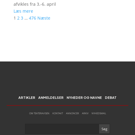
afvikles fra 3.-6. april
Læs mere
1
2
3
…
476
Næste
ARTIKLER
ANMELDELSER
NYHEDER OG NAVNE
DEBAT
OM TEATERAVISEN
KONTAKT
ANNONCER
ARKIV
NYHEDSMAIL