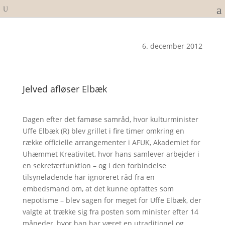
6. december 2012
Jelved afløser Elbæk
Dagen efter det famøse samråd, hvor kulturminister
Uffe Elbæk (R) blev grillet i fire timer omkring en
række officielle arrangementer i AFUK, Akademiet for
Uhæmmet Kreativitet, hvor hans samlever arbejder i
en sekretærfunktion – og i den forbindelse
tilsyneladende har ignoreret råd fra en
embedsmand om, at det kunne opfattes som
nepotisme – blev sagen for meget for Uffe Elbæk, der
valgte at trække sig fra posten som minister efter 14
måneder, hvor han har været en utraditionel og