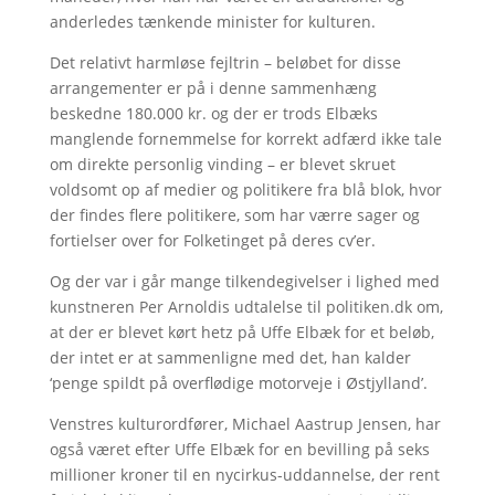
anderledes tænkende minister for kulturen.
Det relativt harmløse fejltrin – beløbet for disse
arrangementer er på i denne sammenhæng
beskedne 180.000 kr. og der er trods Elbæks
manglende fornemmelse for korrekt adfærd ikke tale
om direkte personlig vinding – er blevet skruet
voldsomt op af medier og politikere fra blå blok, hvor
der findes flere politikere, som har værre sager og
fortielser over for Folketinget på deres cv’er.
Og der var i går mange tilkendegivelser i lighed med
kunstneren Per Arnoldis udtalelse til politiken.dk om,
at der er blevet kørt hetz på Uffe Elbæk for et beløb,
der intet er at sammenligne med det, han kalder
‘penge spildt på overflødige motorveje i Østjylland’.
Venstres kulturordfører, Michael Aastrup Jensen, har
også været efter Uffe Elbæk for en bevilling på seks
millioner kroner til en nycirkus-uddannelse, der rent