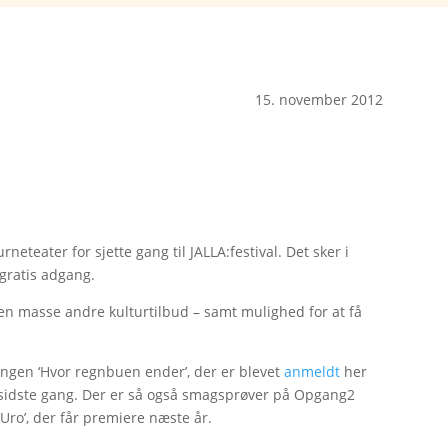
15. november 2012
teater for sjette gang til JALLA:festival. Det sker i
gratis adgang.
g en masse andre kulturtilbud – samt mulighed for at få
ingen ‘Hvor regnbuen ender’, der er blevet
anmeldt
her
or sidste gang. Der er så også smagsprøver på Opgang2
ro’, der får premiere næste år.