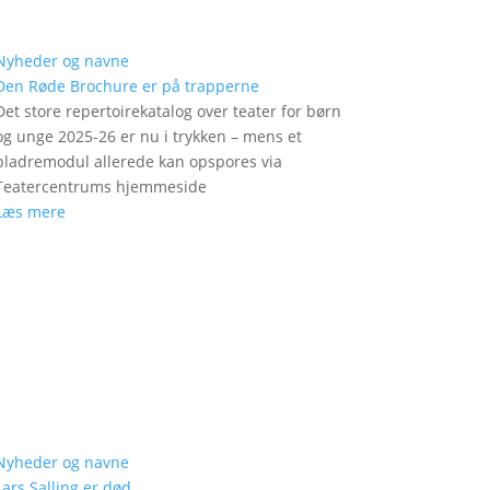
Nyheder og navne
Den Røde Brochure er på trapperne
Det store repertoirekatalog over teater for børn
og unge 2025-26 er nu i trykken – mens et
bladremodul allerede kan opspores via
Teatercentrums hjemmeside
Læs mere
Nyheder og navne
Lars Salling er død