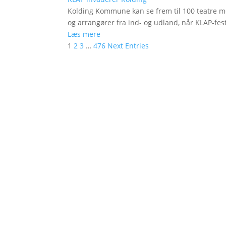
Kolding Kommune kan se frem til 100 teatre me
og arrangører fra ind- og udland, når KLAP-festi
Læs mere
1
2
3
…
476
Next Entries