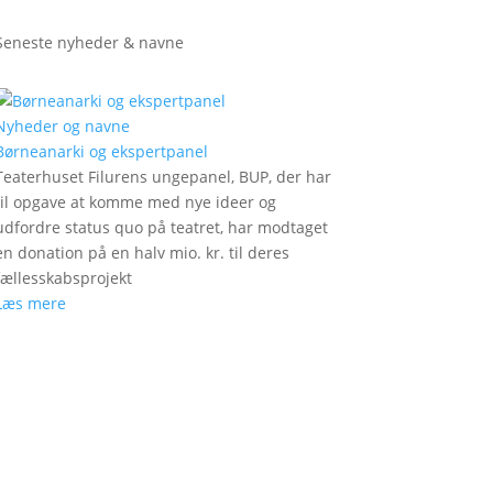
Seneste nyheder & navne
Nyheder og navne
Børneanarki og ekspertpanel
Teaterhuset Filurens ungepanel, BUP, der har
til opgave at komme med nye ideer og
udfordre status quo på teatret, har modtaget
en donation på en halv mio. kr. til deres
fællesskabsprojekt
Læs mere