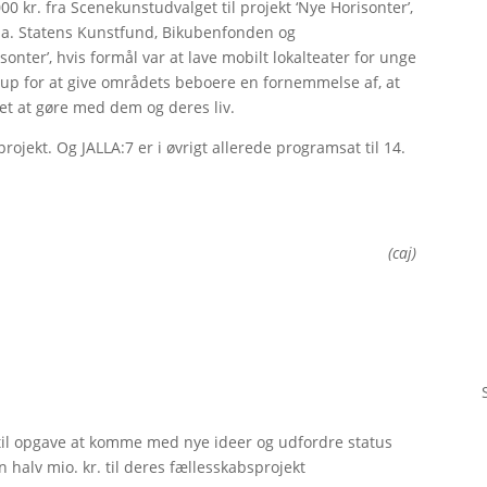
0 kr. fra Scenekunstudvalget til projekt ‘Nye Horisonter’,
l.a. Statens Kunstfund, Bikubenfonden og
sonter’, hvis formål var at lave mobilt lokalteater for unge
rup for at give områdets beboere en fornemmelse af, at
et at gøre med dem og deres liv.
projekt. Og JALLA:7 er i øvrigt allerede programsat til 14.
(caj)
til opgave at komme med nye ideer og udfordre status
 halv mio. kr. til deres fællesskabsprojekt