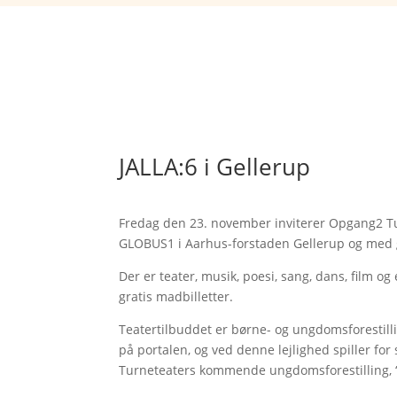
JALLA:6 i Gellerup
Fredag den 23. november inviterer Opgang2 Turne
GLOBUS1 i Aarhus-forstaden Gellerup og med 
Der er teater, musik, poesi, sang, dans, film o
gratis madbilletter.
Teatertilbuddet er børne- og ungdomsforestill
på portalen, og ved denne lejlighed spiller f
Turneteaters kommende ungdomsforestilling, ‘U