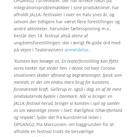
OPGANG2 Turneteater, der har direkte fokus på
integrationsproblematikker i sine produktioner, har
afholdt JALLA:-festivaler i over en halv snes år, og
selvom der tidligere har været flere forestillinger og
andre aktiviteter, herunder fællesspisning m.v.,
består den 18. festival altså alene af
ungdomsforestillingen, der i øvrigt fik gode ord med
på vejen i Teateravisens
anmeldelse
.
'Kunsten kan bevæge os. En teaterforestilling kan flytte
vores tanker nye steder hen. I denne tid hvor Corona-
situationen skaber afstand og begrænsninger, fysisk som
mentalt, er der om endnu mere brug for kunstens
forandrende kraft. Gellerup er, også i dag, en af de mest
omdiskuterede bydele i Danmark. Når vi bringer en
JALLA:-festival herud, bringer vi kunsten i spil og samler
os om væsentlige emner i livet: Kærlighed, tilhørsforhold
og respekt'
, lyder det fra kunstnerisk leder i
OPGANG2, Pia Marcussen, om baggrunden for at
afholde en festival trods de besværlige