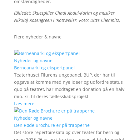
omstændigheder.
(Billedet: Skuespiller Chadi Abdul-Karim og musiker
Nikolaj Rosengreen i 'Rottweiler. Foto: Ditte Chemnitz)
Flere nyheder & navne
Nyheder og navne
Børneanarki og ekspertpanel
Teaterhuset Filurens ungepanel, BUP, der har til
opgave at komme med nye ideer og udfordre status
quo på teatret, har modtaget en donation på en halv
mio. kr. til deres fællesskabsprojekt
Læs mere
Nyheder og navne
Den Røde Brochure er på trapperne
Det store repertoirekatalog over teater for børn og
unge 2025-26 er nu i trykken – mens et bladremodul