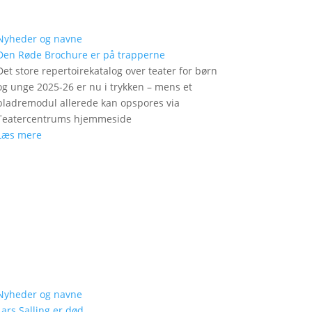
Nyheder og navne
Den Røde Brochure er på trapperne
Det store repertoirekatalog over teater for børn
og unge 2025-26 er nu i trykken – mens et
bladremodul allerede kan opspores via
Teatercentrums hjemmeside
Læs mere
Nyheder og navne
Lars Salling er død