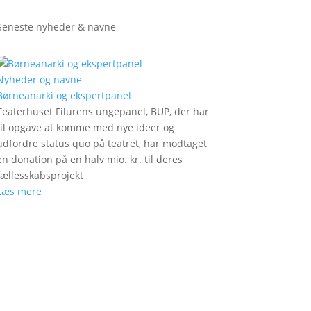
Seneste nyheder & navne
Nyheder og navne
Børneanarki og ekspertpanel
Teaterhuset Filurens ungepanel, BUP, der har
til opgave at komme med nye ideer og
udfordre status quo på teatret, har modtaget
en donation på en halv mio. kr. til deres
fællesskabsprojekt
Læs mere