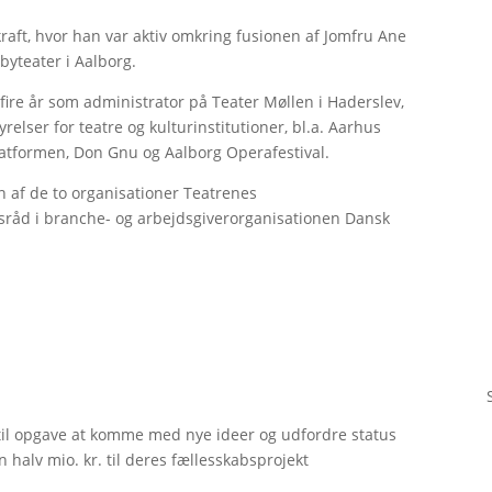
dkraft, hvor han var aktiv omkring fusionen af Jomfru Ane
rbyteater i Aalborg.
fire år som administrator på Teater Møllen i Haderslev,
elser for teatre og kulturinstitutioner, bl.a. Aarhus
platformen, Don Gnu og Aalborg Operafestival.
n af de to organisationer Teatrenes
sråd i branche- og arbejdsgiverorganisationen Dansk
til opgave at komme med nye ideer og udfordre status
 halv mio. kr. til deres fællesskabsprojekt