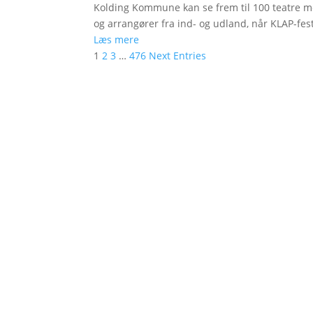
Kolding Kommune kan se frem til 100 teatre me
og arrangører fra ind- og udland, når KLAP-festi
Læs mere
1
2
3
…
476
Next Entries