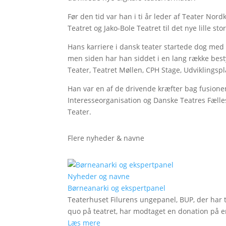
Før den tid var han i ti år leder af Teater Nor
Teatret og Jako-Bole Teatret til det nye lille sto
Hans karriere i dansk teater startede dog med 
men siden har han siddet i en lang række bestyr
Teater, Teatret Møllen, CPH Stage, Udviklings
Han var en af de drivende kræfter bag fusione
Interesseorganisation og Danske Teatres Fælle
Teater.
Flere nyheder & navne
Nyheder og navne
Børneanarki og ekspertpanel
Teaterhuset Filurens ungepanel, BUP, der har 
quo på teatret, har modtaget en donation på en
Læs mere