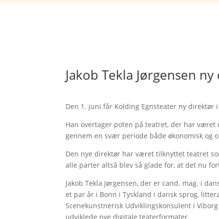
Jakob Tekla Jørgensen ny 
Den 1. juni får Kolding Egnsteater ny direktør i
Han overtager poten på teatret, der har været
gennem en svær periode både økonomisk og or
Den nye direktør har været tilknyttet teatret 
alle parter altså blev så glade for, at det nu 
Jakob Tekla Jørgensen, der er cand. mag. i dansk
et par år i Bonn i Tyskland i dansk sprog, litte
Scenekunstnerisk Udviklingskonsulent i Vibor
udviklede nye digitale teaterformater.