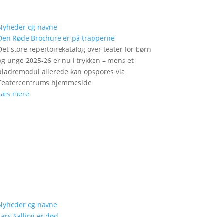
Nyheder og navne
Den Røde Brochure er på trapperne
Det store repertoirekatalog over teater for børn
og unge 2025-26 er nu i trykken – mens et
bladremodul allerede kan opspores via
Teatercentrums hjemmeside
Læs mere
Nyheder og navne
Lars Salling er død