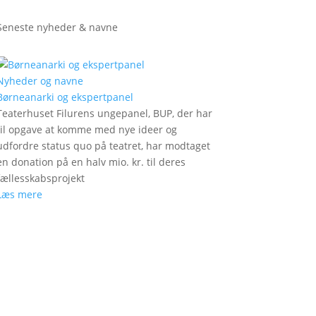
Seneste nyheder & navne
Nyheder og navne
Børneanarki og ekspertpanel
Teaterhuset Filurens ungepanel, BUP, der har
til opgave at komme med nye ideer og
udfordre status quo på teatret, har modtaget
en donation på en halv mio. kr. til deres
fællesskabsprojekt
Læs mere