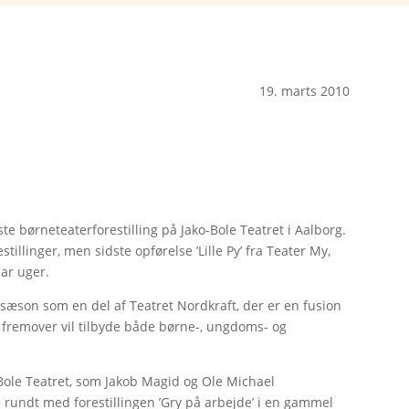
19. marts 2010
ste børneteaterforestilling på Jako-Bole Teatret i Aalborg.
stillinger, men sidste opførelse ’Lille Py’ fra Teater My,
par uger.
æson som en del af Teatret Nordkraft, der er en fusion
g fremover vil tilbyde både børne-, ungdoms- og
o-Bole Teatret, som Jakob Magid og Ole Michael
 rundt med forestillingen ’Gry på arbejde’ i en gammel