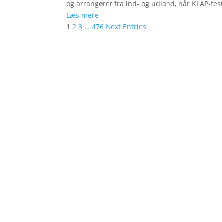
og arrangører fra ind- og udland, når KLAP-festi
Læs mere
1
2
3
…
476
Next Entries